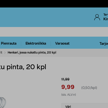
Ter
Ki
Pienrauta
Elektroniikka
Varaosat
Tarjo
it
Henkari, jossa nukattu pinta, 20 kpl
u pinta, 20 kpl
11,99
9,99
(0,50/kpl)
(sis. ALV:n)
Select
Väri