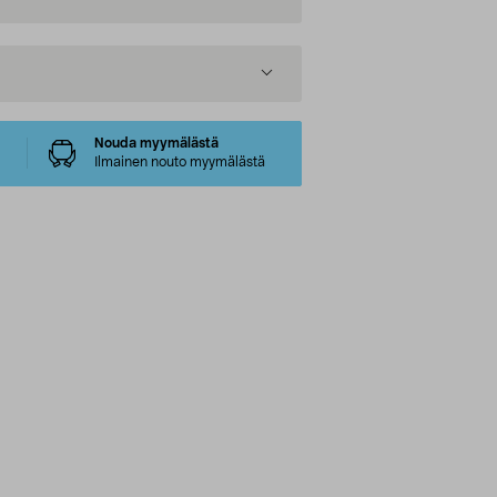
Nouda myymälästä
Ilmainen nouto myymälästä