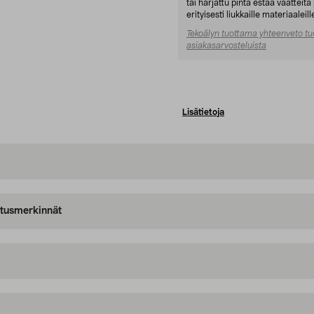
tai harjattu pinta estää vaatteit
erityisesti liukkaille materiaaleill
Tekoälyn tuottama yhteenveto tu
asiakasarvosteluista
Lisätietoja
oitusmerkinnät