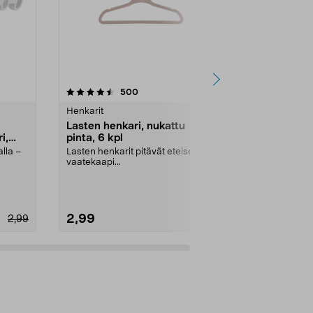
4.5 viidestä
arvostelut
4.5
500
1
tähdestä
tähdestä
Henkarit
Henkarit
Lasten henkari, nukattu
Henkari takil
i,
pinta, 6 kpl
45 cm
alla –
Lasten henkarit pitävät eteisen ja
Tukeva musta 
vaatekaapi...
puuhenkari F
..
2,99
2,99
2,99