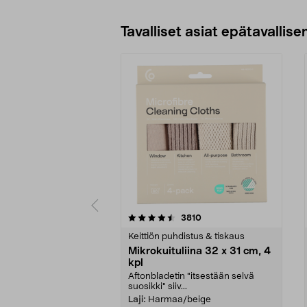
Lisää ostoskoriin
Tavalliset asiat epätavallisen
5viidestä
4.5viidestä
arvostelut
3810
tähdestä
tähdestä
Keittiön puhdistus & tiskaus
Mikrokuituliina 32 x 31 cm, 4
kpl
Aftonbladetin "itsestään selvä
suosikki" siiv...
Laji:
Harmaa/beige