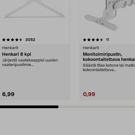
4.5 viidestä
arvostelut
4.5 viidestä
arvostelut
3052
11
tähdestä
Henkarit
Henkarit
Henkari 8 kpl
Monitoimiripustin,
kokoontaitettava henkar
Järjestä vaatekaappisi uusien
valkoinen
vaateripustimie...
Säästä tilaa kotona tai matk
kokoontaitettava
monitoimiripustin. Kokoontai.
6,99
0,99