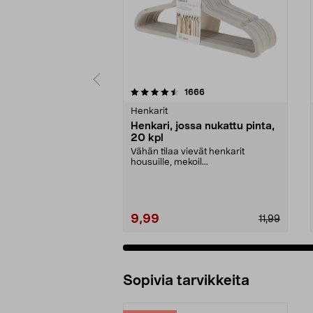
5 viidestä
4.5 viidestä
arvostelut
1666
tähdestä
tähdestä
Henkarit
Henkari, jossa nukattu pinta,
20 kpl
Vähän tilaa vievät henkarit
housuille, mekoil...
9,99
11,99
Sopivia tarvikkeita