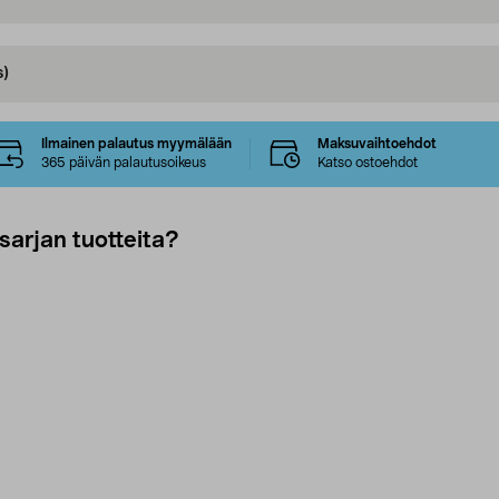
s)
Ilmainen palautus myymälään
Maksuvaihtoehdot
365 päivän palautusoikeus
Katso ostoehdot
sarjan tuotteita?