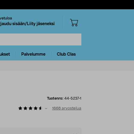
vetuloa
rjaudu sisään/Liity jäseneksi
ukset
Palvelumme
Club Clas
Tuotenro:
44-5237-1
1668
arvostelua