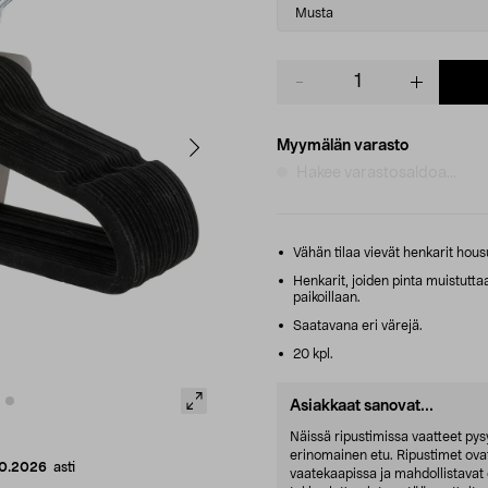
variant
Musta
Product
quantity
Myymälän varasto
Hakee varastosaldoa...
Vähän tilaa vievät henkarit housui
Henkarit, joiden pinta muistutt
paikoillaan.
Saatavana eri värejä.
20 kpl.
Asiakkaat sanovat...
Näissä ripustimissa vaatteet pys
erinomainen etu. Ripustimet ovat 
10.2026
asti
vaatekaapissa ja mahdollistavat