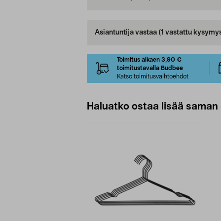
Asiantuntija vastaa
(1 vastattu kysymy
Toimitus alkaen 3,90 €
toimitustavalla Budbee
Katso toimitusvaihtoehdot
Haluatko ostaa lisää saman 