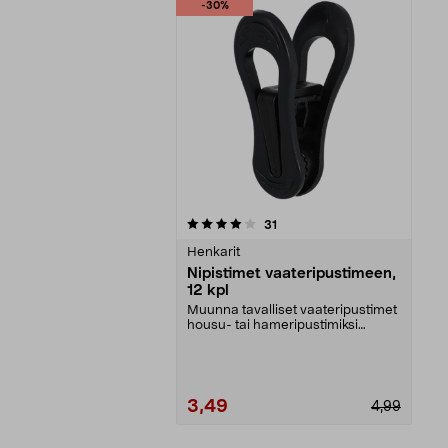
-30%
0viidestä
arvostelut
31
tähdestä
Henkarit
Nipistimet vaateripustimeen,
12 kpl
Muunna tavalliset vaateripustimet
housu- tai hameripustimiksi
näppärillä klipsei...
3,49
4,99