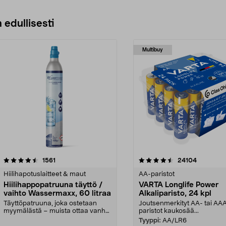
 edullisesti
Multibuy
4.5viidestä
arvostelut
4.5viidestä
arvostelut
1561
24104
tähdestä
Hiilihapotuslaitteet & maut
AA-paristot
Hiilihappopatruuna täyttö /
VARTA Longlife Power
vaihto Wassermaxx, 60 litraa
Alkaliparisto, 24 kpl
Täyttöpatruuna, joka ostetaan
Joutsenmerkityt AA- tai AA
myymälästä – muista ottaa vanha
paristot kaukosää...
patruuna mukaasi m...
Tyyppi:
AA/LR6