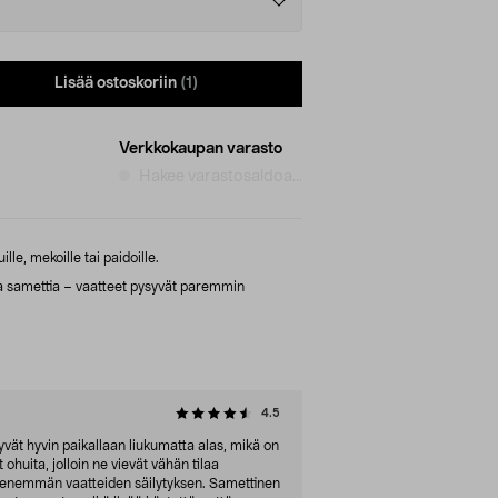
Lisää ostoskoriin
(1)
Verkkokaupan varasto
Hakee varastosaldoa...
lle, mekoille tai paidoille.
aa samettia – vaatteet pysyvät paremmin
4.5
yvät hyvin paikallaan liukumatta alas, mikä on
ohuita, jolloin ne vievät vähän tilaa
 enemmän vaatteiden säilytyksen. Samettinen