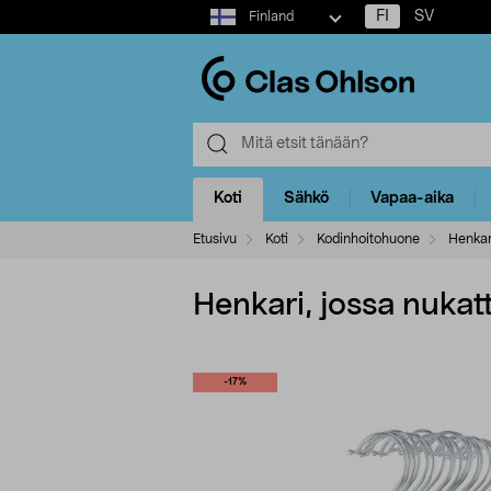
Select
FI
SV
Finland
market
Koti
Sähkö
Vapaa-aika
Etusivu
Koti
Kodinhoitohuone
Henkar
Henkari, jossa nukatt
-17%