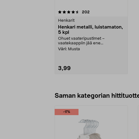
5viidestä
arvostelut
202
tähdestä
Henkarit
Henkari metalli, luistamaton,
5 kpl
Ohuet vaateripustimet –
vaatekaappiin jää ene...
Väri:
Musta
3,99
Lisää ostoskoriin
Saman kategorian hittituott
-17%