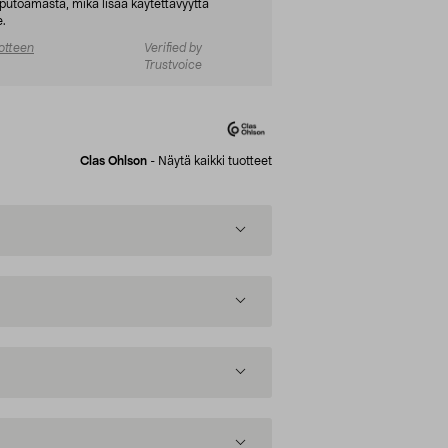
a putoamasta, mikä lisää käytettävyyttä
e.
otteen
Verified by
Trustvoice
Clas Ohlson
-
Näytä kaikki tuotteet