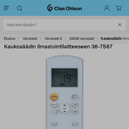
Etusivu
Varaosat
Varaosat 2
Sähkö varaosat
Kaukosäädin Ilma
Kaukosäädin Ilmastointilaitteeseen 36-7567