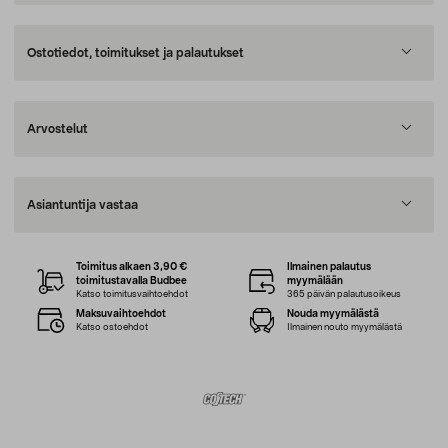
Ostotiedot, toimitukset ja palautukset
Arvostelut
Asiantuntija vastaa
Toimitus alkaen 3,90 €
Ilmainen palautus
toimitustavalla Budbee
myymälään
Katso toimitusvaihtoehdot
365 päivän palautusoikeus
Maksuvaihtoehdot
Nouda myymälästä
Katso ostoehdot
Ilmainen nouto myymälästä