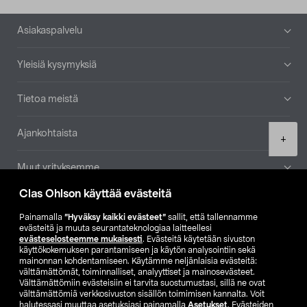
Alatunniste
Asiakaspalvelu
Yleisiä kysymyksiä
Tietoa meistä
Ajankohtaista
Product
+
quantity
Muut yrityksemme
Clas Ohlson käyttää evästeitä
Etsi myymälä
Painamalla
”Hyväksy kaikki evästeet”
sallit, että tallennamme
evästeitä ja muuta seurantateknologiaa laitteellesi
SE
NO
FI
evästeselosteemme mukaisesti
. Evästeitä käytetään sivuston
käyttökokemuksen parantamiseen ja käytön analysointiin sekä
FI
SV
mainonnan kohdentamiseen. Käytämme neljänlaisia evästeitä:
välttämättömät, toiminnalliset, analyyttiset ja mainosevästeet.
Välttämättömiin evästeisiin ei tarvita suostumustasi, sillä ne ovat
välttämättömiä verkkosivuston sisällön toimimisen kannalta. Voit
halutessasi muuttaa asetuksiasi painamalla
Asetukset
. Evästeiden