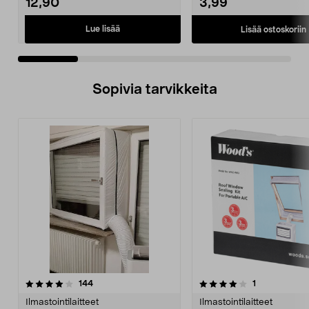
12,90
3,99
Lue lisää
Lisää ostoskoriin
Sopivia tarvikkeita
4.0viidestä
arvostelut
arvostelut
144
1
tähdestä
Ilmastointilaitteet
Ilmastointilaitteet