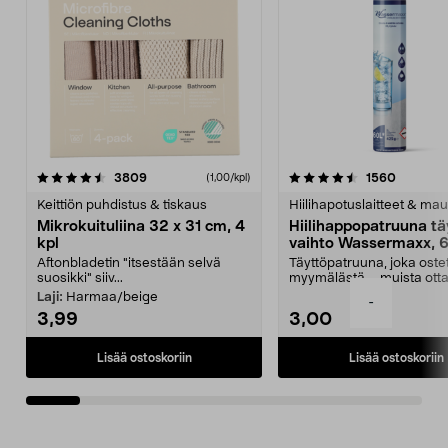
4.5viidestä
arvostelut
4.5viidestä
arvostel
3809
1560
(1,00/kpl)
tähdestä
t
Keittiön puhdistus & tiskaus
Hiilihapotuslaitteet & mau
Mikrokuituliina 32 x 31 cm, 4
Hiilihappopatruuna tä
kpl
vaihto Wassermaxx, 6
Aftonbladetin "itsestään selvä
Täyttöpatruuna, joka ost
suosikki" siiv...
myymälästä – muista ott
patruuna mukaasi m...
Laji:
Harmaa/beige
-
3,99
3,00
Lisää ostoskoriin
Lisää ostoskoriin