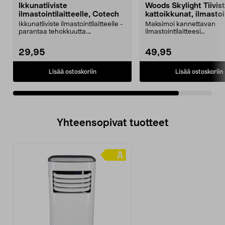
Ikkunatiiviste
Woods Skylight Tiivis
ilmastointilaitteelle, Cotech
kattoikkunat, ilmastoi
WAC WK3
Ikkunatiiviste ilmastointilaitteelle -
Maksimoi kannettavan
parantaa tehokkuutta.
ilmastointilaitteesi
Ilmastointilaitteen...
jäähdytyskapasiteetin. Sk
WAC_WK...
29,95
49,95
Lisää ostoskoriin
Lisää ostoskoriin
Yhteensopivat tuotteet