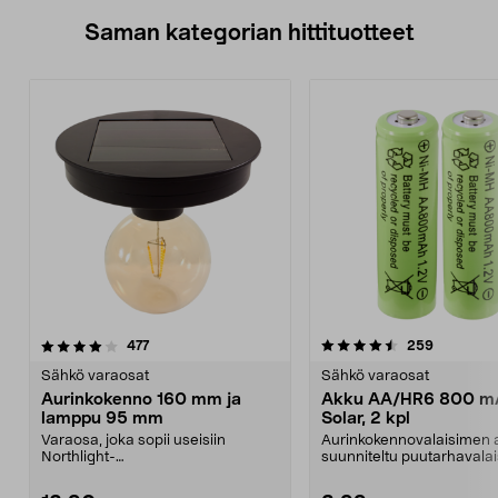
Saman kategorian hittituotteet
4.5 viidestä
arvostelut
4.5 viidestä
arvostelut
477
259
tähdestä
t
Sähkö varaosat
Sähkö varaosat
Aurinkokenno 160 mm ja
Akku AA/HR6 800 m
lamppu 95 mm
Solar, 2 kpl
Varaosa, joka sopii useisiin
Aurinkokennovalaisimen 
Northlight-
suunniteltu puutarhavalai
aurinkokennovalaisimiin ja -
jotka toimivat aur...
koreihin. Au...