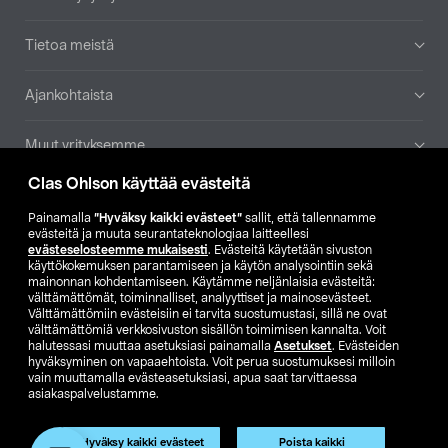
Tietoa meistä
Ajankohtaista
Muut yrityksemme
Clas Ohlson käyttää evästeitä
Etsi myymälä
Painamalla
”Hyväksy kaikki evästeet”
sallit, että tallennamme
evästeitä ja muuta seurantateknologiaa laitteellesi
SE
NO
FI
evästeselosteemme mukaisesti
. Evästeitä käytetään sivuston
käyttökokemuksen parantamiseen ja käytön analysointiin sekä
FI
SV
mainonnan kohdentamiseen. Käytämme neljänlaisia evästeitä:
välttämättömät, toiminnalliset, analyyttiset ja mainosevästeet.
Välttämättömiin evästeisiin ei tarvita suostumustasi, sillä ne ovat
välttämättömiä verkkosivuston sisällön toimimisen kannalta. Voit
halutessasi muuttaa asetuksiasi painamalla
Asetukset
. Evästeiden
hyväksyminen on vapaaehtoista. Voit perua suostumuksesi milloin
vain muuttamalla evästeasetuksiasi, apua saat tarvittaessa
asiakaspalvelustamme.
Club Clas
Ostoehdot
Tietosuojaseloste
Näytä hinnat ilman ALV:a
Tuote on poistunut
Hyväksy kaikki evästeet
Poista kaikki