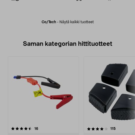
Co/tech
-
Näytä kaikki tuotteet
Saman kategorian hittituotteet
4.0 viidestä
arvostelut
4.5 viidestä
arvostelut
16
115
tähdestä
t