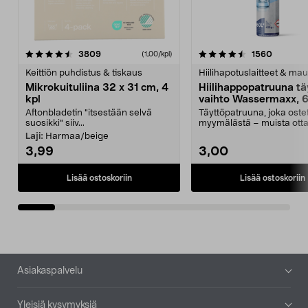
4.5viidestä
arvostelut
4.5viidestä
arvostel
3809
1560
(1,00/kpl)
tähdestä
t
Keittiön puhdistus & tiskaus
Hiilihapotuslaitteet & mau
Mikrokuituliina 32 x 31 cm, 4
Hiilihappopatruuna tä
kpl
vaihto Wassermaxx, 6
Aftonbladetin "itsestään selvä
Täyttöpatruuna, joka ost
suosikki" siiv...
myymälästä – muista ott
patruuna mukaasi m...
Laji:
Harmaa/beige
3,99
3,00
Lisää ostoskoriin
Lisää ostoskoriin
Alatunniste
Asiakaspalvelu
Yleisiä kysymyksiä