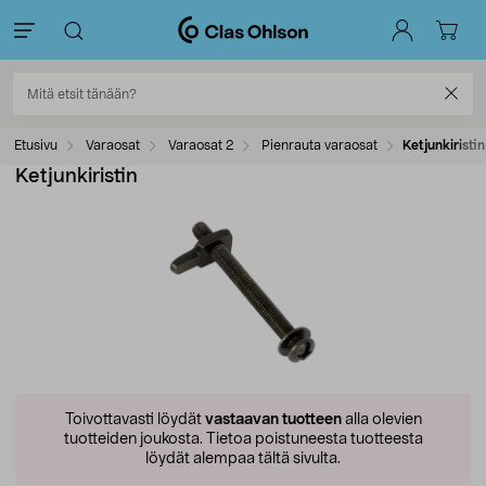
Etusivu
Varaosat
Varaosat 2
Pienrauta varaosat
Ketjunkiristin
Ketjunkiristin
Toivottavasti löydät
vastaavan tuotteen
alla olevien
tuotteiden joukosta.
Tietoa poistuneesta tuotteesta
löydät alempaa tältä sivulta.