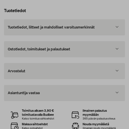
Tuotetiedot
Tuotetiedot, liitteet ja mahdolliset varoitusmerkinnät
Ostotiedot, toimitukset ja palautukset
Arvostelut
Asiantuntija vastaa
Toimitus alkaen 3,90 €
Ilmainen palautus
toimitustavalla Budbee
myymälään
Katso toimitusvaihtoehdot
365 päivän palautusoikeus
Maksuvaihtoehdot
Nouda myymälästä
Katso ostoehdot
Ilmainen nouto myymälästä