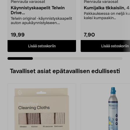
Pienrauta varaosat
Pienrauta varaosat
Käynnistyskaapelit Telwin
Kumijalka tikkaisiin, 4
Drive
Pakkauksessa on neljä ku
Mini/9000/13000/1250/150
kaksi kumpaakin
Telwin original -käynnistyskaapelit
0/1750, EC5
kokoa.Sisämitat:Iso jalka: 2
auton apukäynnistykseen.
Käynnistyskaapelit ...
19,99
7,90
Lisää ostoskoriin
Lisää ostoskoriin
Tavalliset asiat epätavallisen edullisesti