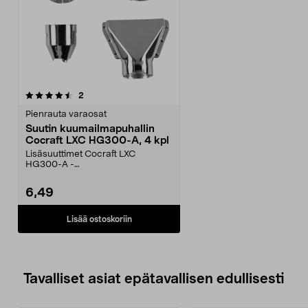
arvostelut
2
Pienrauta varaosat
Suutin kuumailmapuhallin
Cocraft LXC HG300-A, 4 kpl
Lisäsuuttimet Cocraft LXC
HG300-A -
kuumailmapuhaltimeen. Suutin,
Cocraft LXC – s...
6,49
Lisää ostoskoriin
Tavalliset asiat epätavallisen edullisesti