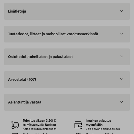
Lisätietoja
Tuotetiedot, liitteet ja mahdolliset varoitusmerkinnät
Ostotiedot, toimitukset ja palautukset
Arvostelut
(107)
Asiantuntija vastaa
Toimitus alkaen 3,90 €
Ilmainen palautus
toimitustavalla Budbee
myymälään
Katso toimitusvaihtoehdot
365 päivän palautusoikeus