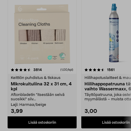
4.5viidestä
arvostelut
4.5viidestä
arvostelu
3814
1561
(1,00/kpl)
tähdestä
t
Keittiön puhdistus & tiskaus
Hiilihapotuslaitteet & mau
Mikrokuituliina 32 x 31 cm, 4
Hiilihappopatruuna tä
kpl
vaihto Wassermaxx, 6
Aftonbladetin "itsestään selvä
Täyttöpatruuna, joka ost
suosikki" siiv...
myymälästä – muista ott
patruuna mukaasi m...
Laji:
Harmaa/beige
3,99
3,00
Lisää ostoskoriin
Lisää ostoskoriin