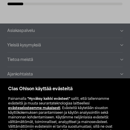
Alatunniste
Asiakaspalvelu
Yleisiä kysymyksiä
Tietoa meistä
Ajankohtaista
Clas Ohlson käyttää evästeitä
Muut yrityksemme
Painamalla
”Hyväksy kaikki evästeet”
sallit, että tallennamme
Etsi myymälä
evästeitä ja muuta seurantateknologiaa laitteellesi
evästeselosteemme mukaisesti
. Evästeitä käytetään sivuston
käyttökokemuksen parantamiseen ja käytön analysointiin sekä
mainonnan kohdentamiseen. Käytämme neljänlaisia evästeitä:
SE
NO
FI
välttämättömät, toiminnalliset, analyyttiset ja mainosevästeet.
Välttämättömiin evästeisiin ei tarvita suostumustasi, sillä ne ovat
FI
SV