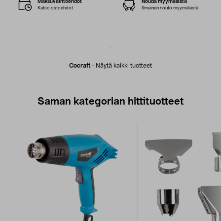
Maksuvaihtoehdot
Nouda myymälästä
Katso ostoehdot
Ilmainen nouto myymälästä
Cocraft
-
Näytä kaikki tuotteet
Saman kategorian hittituotteet