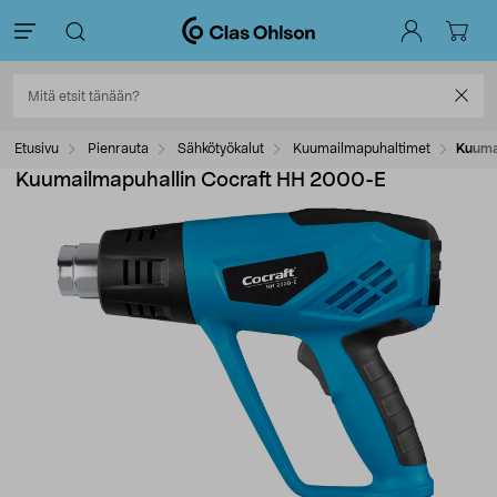
Etusivu
Pienrauta
Sähkötyökalut
Kuumailmapuhaltimet
Kuuma
Kuumailmapuhallin Cocraft HH 2000-E