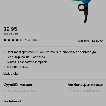
39,95
(sis. ALV:n)
4.3
(
107
)
Tuotenro:
40-8762
Sopii maalinpoistoon, muovin muotoiluun, suksivoiteen poistoon ym.
Tehokas puhallus, 2 eri tehoa.
Kiinteä ja säädettävä lämpötila.
5 vuoden takuu.
Lisätietoja
Myymälän varasto
Verkkokaupan varasto
Hakee varastosaldoa...
Hakee varastosaldoa...
Tuotetiedot