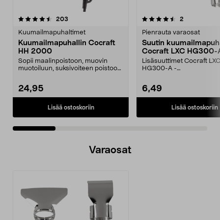
4.5 viidestä
arvostelut
4.5 viidestä
arvostelut
203
2
tähdestä
t
Kuumailmapuhaltimet
Pienrauta varaosat
Kuumailmapuhallin Cocraft
Suutin kuumailmapuha
HH 2000
Cocraft LXC HG300-A
Sopii maalinpoistoon, muovin
Lisäsuuttimet Cocraft LX
muotoiluun, suksivoiteen poistoon
HG300-A -
ym. Tehokas puhal...
kuumailmapuhaltimeen. S
Cocraft LXC – s...
24,95
6,49
Lisää ostoskoriin
Lisää ostoskoriin
Varaosat