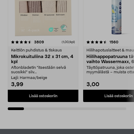
4.5viidestä
arvostelut
4.5viidestä
arvostel
3809
1560
(1,00/kpl)
tähdestä
t
Keittiön puhdistus & tiskaus
Hiilihapotuslaitteet & mau
Mikrokuituliina 32 x 31 cm, 4
Hiilihappopatruuna tä
kpl
vaihto Wassermaxx, 6
Aftonbladetin "itsestään selvä
Täyttöpatruuna, joka ost
suosikki" siiv...
myymälästä – muista ott
patruuna mukaasi m...
Laji:
Harmaa/beige
3,99
3,00
Lisää ostoskoriin
Lisää ostoskoriin
Alatunniste