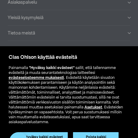
Asiakaspalvelu
Yleisiä kysymyksiä
Tietoa meistä
Ajankohtaista
Clas Ohlson käyttää evästeitä
Muut yrityksemme
Painamalla
”Hyväksy kaikki evästeet”
sallit, että tallennamme
evästeitä ja muuta seurantateknologiaa laitteellesi
evästeselosteemme mukaisesti
. Evästeitä käytetään sivuston
Etsi myymälä
käyttökokemuksen parantamiseen ja käytön analysointiin sekä
mainonnan kohdentamiseen. Käytämme neljänlaisia evästeitä:
välttämättömät, toiminnalliset, analyyttiset ja mainosevästeet.
SE
NO
FI
Välttämättömiin evästeisiin ei tarvita suostumustasi, sillä ne ovat
välttämättömiä verkkosivuston sisällön toimimisen kannalta. Voit
FI
SV
halutessasi muuttaa asetuksiasi painamalla
Asetukset
. Evästeiden
hyväksyminen on vapaaehtoista. Voit perua suostumuksesi milloin
vain muuttamalla evästeasetuksiasi, apua saat tarvittaessa
asiakaspalvelustamme.
Hyväksy kaikki evästeet
Poista kaikki