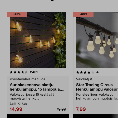
-25%
-60%
4.0 viidestä
arvostelut
5.0 viidestä
arvostelut
2461
4
tähdestä
t
Koristevalaisimet ulos
Valoketjut
Aurinkokennovaloketju
Star Trading Circus
hehkulamppu, 15 lamppua,
Hehkulamppu valosarj
7,2 m
10 LED
Valoketju, jossa 15 kestävää,
Koristeellinen valoketju
muovista, hehku...
hehkulampun muotoisilla
lampuilla – helppo kiinnittä
Laji:
Kirkas
14,99
7,99
19,99