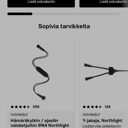
Lisää ostoskoriin
Lisää ostoskoriin
Sopivia tarvikkeita
4.5viidestä
arvostelut
4.5viidestä
arvostelut
356
136
tähdestä
t
Valoketjut
Valoketjut
Hämäräkytkin / ajastin
Y-jakaja, Northlight
valoketjuihin IP44 Northlight
Lisätarvike jatkettaviin