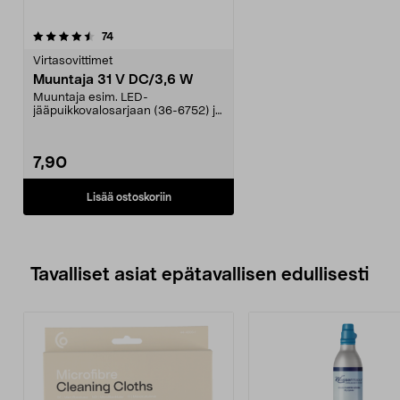
arvostelut
74
Virtasovittimet
Muuntaja 31 V DC/3,6 W
Muuntaja esim. LED-
jääpuikkovalosarjaan (36-6752) ja
uudempaan Lisa-tähtiverhoon...
7,90
Lisää ostoskoriin
Tavalliset asiat epätavallisen edullisesti