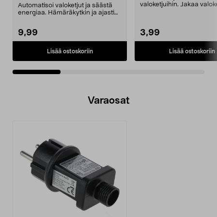
valoketjuihin. Jakaa valok
Automatisoi valoketjut ja säästä
kahteen suuntaan. Osta ..
energiaa. Hämäräkytkin ja ajastin,
jotka yhdist...
9,99
3,99
Lisää ostoskoriin
Lisää ostoskoriin
Varaosat