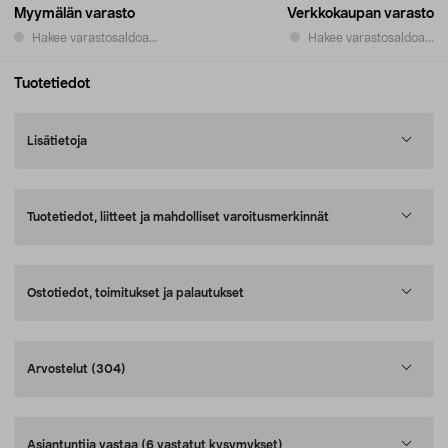
Myymälän varasto
Verkkokaupan varasto
Hakee varastosaldoa...
Hakee varastosaldoa...
Tuotetiedot
Lisätietoja
Tuotetiedot, liitteet ja mahdolliset varoitusmerkinnät
Ostotiedot, toimitukset ja palautukset
Arvostelut
(304)
Asiantuntija vastaa
(6 vastatut kysymykset)