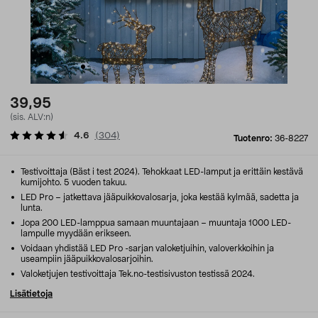
39,95
(sis. ALV:n)
4.6
(
304
)
Tuotenro:
36-8227
Testivoittaja (Bäst i test 2024). Tehokkaat LED-lamput ja erittäin kestävä
kumijohto. 5 vuoden takuu.
LED Pro – jatkettava jääpuikkovalosarja, joka kestää kylmää, sadetta ja
lunta.
Jopa 200 LED-lamppua samaan muuntajaan – muuntaja 1000 LED-
lampulle myydään erikseen.
Voidaan yhdistää LED Pro -sarjan valoketjuihin, valoverkkoihin ja
useampiin jääpuikkovalosarjoihin.
Valoketjujen testivoittaja Tek.no-testisivuston testissä 2024.
Lisätietoja