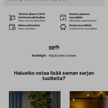
Toimitus alkaen 3,90 €
Ilmainen palautus
toimitustavalla Budbee
myymälään
Katso toimitusvaihtoehdot
365 päivän palautusoikeus
Maksuvaihtoehdot
Nouda myymälästä
Katso ostoehdot
Ilmainen nouto myymälästä
Northlight
-
Näytä kaikki tuotteet
Haluatko ostaa lisää saman sarjan
tuotteita?