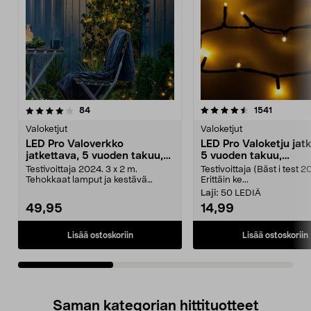
4.5viidestä
arvostelut
4.5viidestä
arvostelu
84
1541
tähdestä
t
Valoketjut
Valoketjut
LED Pro Valoverkko
LED Pro Valoketju jatk
jatkettava, 5 vuoden takuu,
5 vuoden takuu,
ulkokäyttöön, Northlight
ulkokäyttöön, Northli
Testivoittaja 2024. 3 x 2 m.
Testivoittaja (Bäst i test 2
Tehokkaat lamput ja kestävä
Erittäin ke...
kumijohto. 5 vuoden tak...
Laji:
50 LEDIÄ
49,95
14,99
Lisää ostoskoriin
Lisää ostoskoriin
Saman kategorian hittituotteet