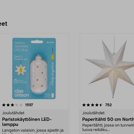
eet
4.5 viidestä
arvostelut
4.0 viidestä
arvostelut
1557
752
tähdestä
Joulutähdet
Joulutähdet
Paristokäyttöinen LED-
Paperitähti 50 cm North
lamppu
Paperitähti, jossa on tunne
luova reikäku...
Langaton valaisin, jossa ajastin ja