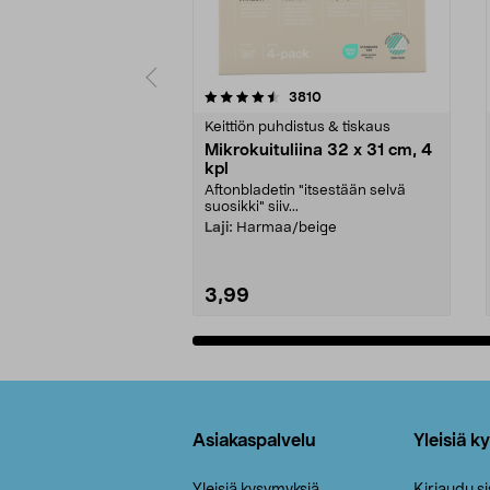
5viidestä
4.5viidestä
arvostelut
3810
tähdestä
tähdestä
Keittiön puhdistus & tiskaus
Mikrokuituliina 32 x 31 cm, 4
kpl
Aftonbladetin "itsestään selvä
suosikki" siiv...
Laji:
Harmaa/beige
3,99
Lisää ostoskoriin
Alatunniste
Asiakaspalvelu
Yleisiä k
Yleisiä kysymyksiä
Kirjaudu s