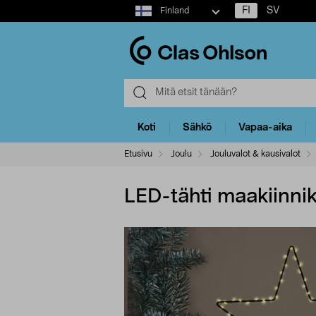
Select
FI
SV
Finland
market
Koti
Sähkö
Vapaa-aika
Etusivu
Joulu
Jouluvalot & kausivalot
LED-tähti maakiinnik