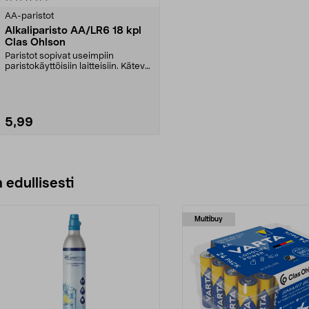
AA-paristot
Alkaliparisto AA/LR6 18 kpl
Clas Ohlson
Paristot sopivat useimpiin
paristokäyttöisiin laitteisiin. Kätevä
ja helposti av...
5,99
Lisää ostoskoriin
 edullisesti
Multibuy