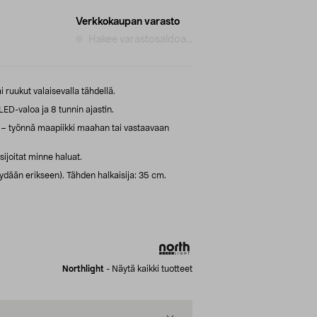
Verkkokaupan varasto
Hakee varastosaldoa...
 ruukut valaisevalla tähdellä.
LED-valoa ja 8 tunnin ajastin.
te – työnnä maapiikki maahan tai vastaavaan
sijoitat minne haluat.
ydään erikseen). Tähden halkaisija: 35 cm.
Northlight
-
Näytä kaikki tuotteet