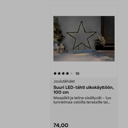
0viidestä
arvostelut
10
tähdestä
Joulutähdet
Suuri LED-tähti ulkokäyttöön,
100 cm
Maapiikit ja teline sisältyvät – luo
tunnelmaa valoilla terassille tai
kukkapenk...
74,00