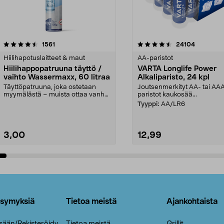
4.5viidestä
arvostelut
4.5viidestä
arvostelut
1561
24104
tähdestä
Hiilihapotuslaitteet & maut
AA-paristot
Hiilihappopatruuna täyttö /
VARTA Longlife Power
vaihto Wassermaxx, 60 litraa
Alkaliparisto, 24 kpl
Täyttöpatruuna, joka ostetaan
Joutsenmerkityt AA- tai AA
myymälästä – muista ottaa vanha
paristot kaukosää...
patruuna mukaasi m...
Tyyppi:
AA/LR6
3,00
12,99
Lisää ostoskoriin
Lisää ostoskoriin
ysymyksiä
Tietoa meistä
Ajankohtaista
isään/Rekisteröidy
Tietoa meistä
Grillit