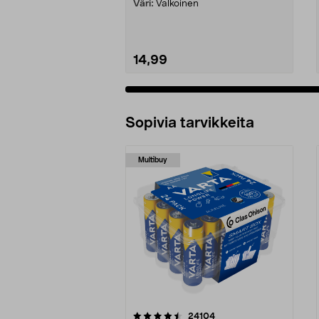
Väri:
Valkoinen
14,99
Sopivia tarvikkeita
Multibuy
5viidestä
4.5viidestä
arvostelut
24104