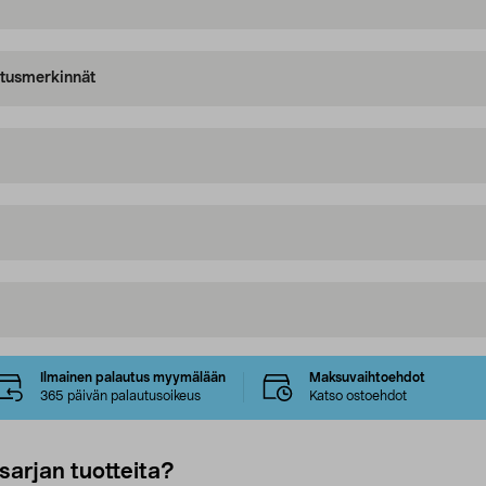
oitusmerkinnät
Ilmainen palautus myymälään
Maksuvaihtoehdot
365 päivän palautusoikeus
Katso ostoehdot
sarjan tuotteita?