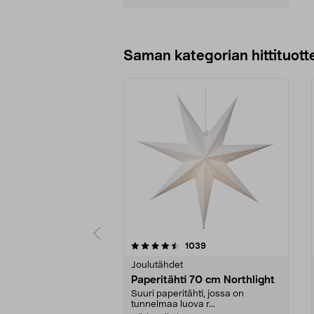
Lisää ostoskoriin
Saman kategorian hittituott
5 viidestä
3.0 viidestä
arvostelut
1039
tähdestä
tähdestä
Joulutähdet
Paperitähti 70 cm Northlight
Suuri paperitähti, jossa on
tunnelmaa luova r...