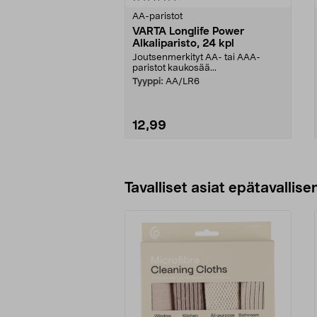
tähdestä
tähdestä
AA-paristot
VARTA Longlife Power
Alkaliparisto, 24 kpl
Joutsenmerkityt AA- tai AAA-
paristot kaukosää...
Tyyppi:
AA/LR6
12,99
Lisää ostoskoriin
Tavalliset asiat epätavallisen