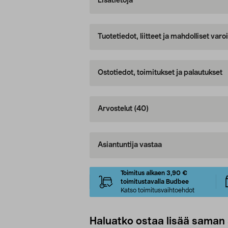
Lisätietoja
Tuotetiedot, liitteet ja mahdolliset var
Ostotiedot, toimitukset ja palautukset
Arvostelut
(40)
Asiantuntija vastaa
Toimitus alkaen 3,90 €
toimitustavalla Budbee
Katso toimitusvaihtoehdot
Haluatko ostaa lisää saman 