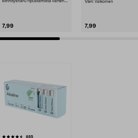
kiinnitysnaru ripustamista varten.
Väri:
Valkoinen
Paristoil...
7,99
7,99
arvostelut
685