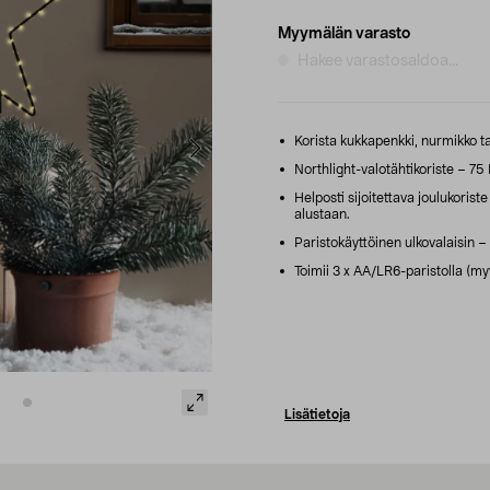
Myymälän varasto
Hakee varastosaldoa...
Korista kukkapenkki, nurmikko tai
Northlight-valotähtikoriste – 75 
Helposti sijoitettava joulukoris
alustaan.
Paristokäyttöinen ulkovalaisin – 
Toimii 3 x AA/LR6-paristolla (my
Lisätietoja