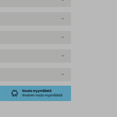
Nouda myymälästä
Ilmainen nouto myymälästä