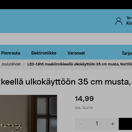
Ter
Ki
Pienrauta
Elektroniikka
Varaosat
Tarjo
Joulutähdet
LED-tähti maakiinnikkeellä ulkokäyttöön 35 cm musta, Northl
keellä ulkokäyttöön 35 cm musta, 
14,99
(sis. ALV:n)
Product
quantity