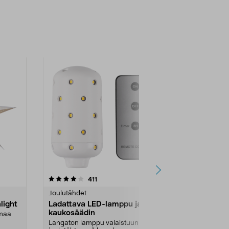
4.5 viidestä
arvostelut
4.5
411
7
tähdestä
tähdestä
Joulutähdet
Joulutähdet
light
Ladattava LED-lamppu ja
Paperitähti
kaukosäädin
lmaa
Erittäin iso pa
tunnelmaa ...
Langaton lamppu valaistuun