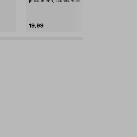
joulutähteen, ikkunalamppuun tai
Väri:
Valkoin
muuhun valaisimeen s...
19,99
24,95