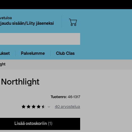
vetuloa
rjaudu sisään/Liity jäseneksi
ukset
Palvelumme
Club Clas
ight
Northlight
Tuotenro:
46-1317
40
arvostelua
Lisää ostoskoriin
(1)