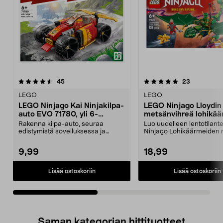
5.0viidestä
arvostelut
5.0viidestä
arvostelut
45
23
tähdestä
t
LEGO
LEGO
LEGO Ninjago Kai Ninjakilpa-
LEGO Ninjago Lloydin
auto EVO 71780, yli 6-
metsänvihreä lohikä
vuotiaille
71829, yli 6-vuotiaille
Rakenna kilpa-auto, seuraa
Luo uudelleen lentotilante
edistymistä sovelluksessa ja
Ninjago Lohikäärmeiden 
sukella ninjamaailmaan. ...
sarjasta Lloydilla j...
9,99
18,99
Lisää ostoskoriin
Lisää ostoskoriin
Saman kategorian hittituotteet