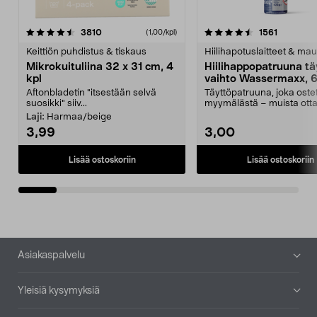
4.5viidestä
arvostelut
4.5viidestä
arvostelu
3810
1561
(1,00/kpl)
tähdestä
t
Keittiön puhdistus & tiskaus
Hiilihapotuslaitteet & mau
Mikrokuituliina 32 x 31 cm, 4
Hiilihappopatruuna tä
kpl
vaihto Wassermaxx, 6
Aftonbladetin "itsestään selvä
Täyttöpatruuna, joka ost
suosikki" siiv...
myymälästä – muista ott
patruuna mukaasi m...
Laji:
Harmaa/beige
3,99
3,00
Lisää ostoskoriin
Lisää ostoskoriin
Alatunniste
Asiakaspalvelu
Yleisiä kysymyksiä