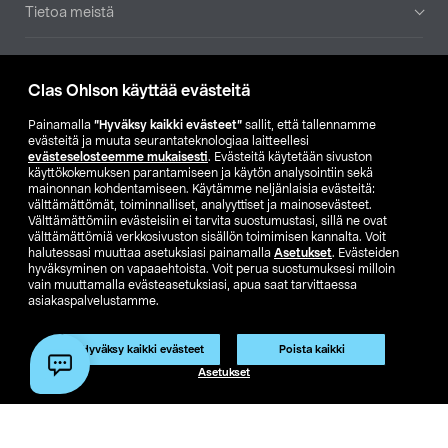
Tietoa meistä
Ajankohtaista
Clas Ohlson käyttää evästeitä
Muut yrityksemme
Painamalla
”Hyväksy kaikki evästeet”
sallit, että tallennamme
evästeitä ja muuta seurantateknologiaa laitteellesi
evästeselosteemme mukaisesti
. Evästeitä käytetään sivuston
Etsi myymälä
käyttökokemuksen parantamiseen ja käytön analysointiin sekä
mainonnan kohdentamiseen. Käytämme neljänlaisia evästeitä:
välttämättömät, toiminnalliset, analyyttiset ja mainosevästeet.
SE
NO
FI
Välttämättömiin evästeisiin ei tarvita suostumustasi, sillä ne ovat
välttämättömiä verkkosivuston sisällön toimimisen kannalta. Voit
FI
SV
halutessasi muuttaa asetuksiasi painamalla
Asetukset
. Evästeiden
hyväksyminen on vapaaehtoista. Voit perua suostumuksesi milloin
vain muuttamalla evästeasetuksiasi, apua saat tarvittaessa
asiakaspalvelustamme.
Hyväksy kaikki evästeet
Poista kaikki
Asetukset
Club Clas
Ostoehdot
Tietosuojaseloste
Näytä hinnat ilman ALV:a