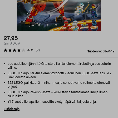
27,95
(sis. ALV:n)
4.0
(
7
)
Tuotenro:
31-7449
Luo uudelleen jännittävä taistelu Kai-tulielementtirobotin ja susisoturin
välille.
LEGO Ninjago Kai -tulielementtirobotti – edullinen LEGO-setti lapsille 7
ikävuodesta alkaen.
322 LEGO-palikkaa, 2 minihahmoa ja selkeät vaihe vaiheelta etenevät
ohjeet.
LEGO Ninjago ‑rakennussetti – koukuttavia fantasiamaailmoja ilman
ruutuaikaa.
Yli 7-vuotiaille lapsille – suosittu syntymäpäivä- tai joululahja.
Lisätietoja