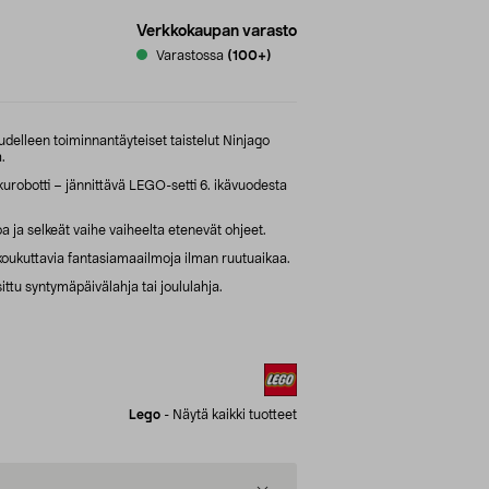
Verkkokaupan varasto
Varastossa
(100+)
udelleen toiminnantäyteiset taistelut Ninjago
.
robotti – jännittävä LEGO-setti 6. ikävuodesta
ja selkeät vaihe vaiheelta etenevät ohjeet.
oukuttavia fantasiamaailmoja ilman ruutuaikaa.
ittu syntymäpäivälahja tai joululahja.
Lego
-
Näytä kaikki tuotteet