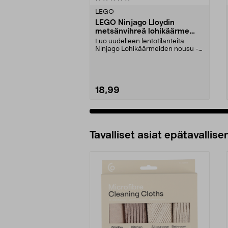
tähdestä
tähdestä
LEGO
LEGO Ninjago Lloydin
metsänvihreä lohikäärme
71829, yli 6-vuotiaille
Luo uudelleen lentotilanteita
Ninjago Lohikäärmeiden nousu -
sarjasta Lloydilla j...
18,99
Lisää ostoskoriin
Tavalliset asiat epätavallisen