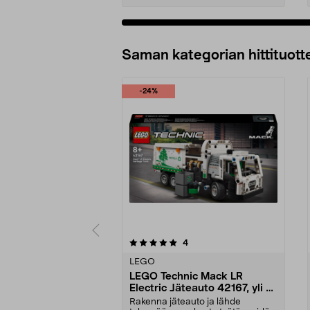
Lisää ostoskoriin
Saman kategorian hittituott
-24%
0 viidestä
4.5 viidestä
arvostelut
4
tähdestä
tähdestä
LEGO
LEGO Technic Mack LR
Electric Jäteauto 42167, yli 8-
vuotiaille
Rakenna jäteauto ja lähde