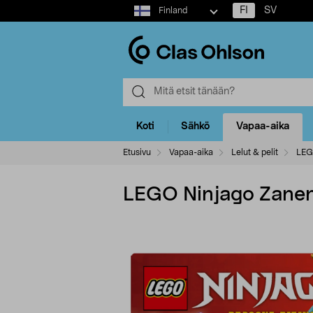
Select
FI
SV
Finland
market
Koti
Sähkö
Vapaa-aika
Etusivu
Vapaa-aika
Lelut & pelit
LE
LEGO Ninjago Zanen t