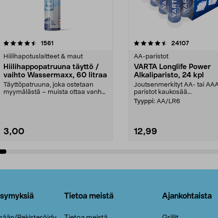
4.5viidestä
arvostelut
4.5viidestä
arvostelut
1561
24107
tähdestä
Hiilihapotuslaitteet & maut
AA-paristot
Hiilihappopatruuna täyttö /
VARTA Longlife Power
vaihto Wassermaxx, 60 litraa
Alkaliparisto, 24 kpl
Täyttöpatruuna, joka ostetaan
Joutsenmerkityt AA- tai AA
myymälästä – muista ottaa vanha
paristot kaukosää...
patruuna mukaasi m...
Tyyppi:
AA/LR6
3,00
12,99
Lisää ostoskoriin
Lisää ostoskoriin
ysymyksiä
Tietoa meistä
Ajankohtaista
isään/Rekisteröidy
Tietoa meistä
Grillit