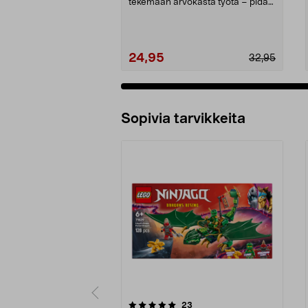
tekemään arvokasta työtä – pidä
kaupunki puhtaana vihr...
24,95
32,95
Sopivia tarvikkeita
0viidestä
4.0viidestä
arvostelut
23