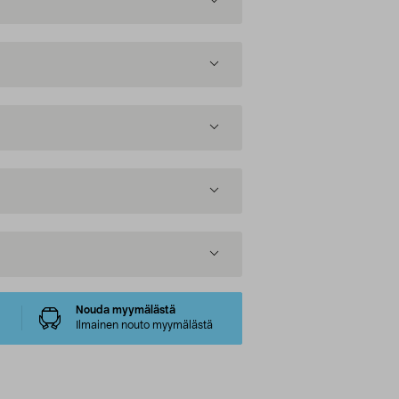
Nouda myymälästä
Ilmainen nouto myymälästä