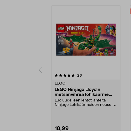
0viidestä
4.5viidestä
arvostelut
23
tähdestä
tähdestä
LEGO
LEGO Ninjago Lloydin
metsänvihreä lohikäärme
71829, yli 6-vuotiaille
Luo uudelleen lentotilanteita
Ninjago Lohikäärmeiden nousu -
sarjasta Lloydilla j...
18,99