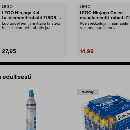
tähdestä
LEGO
LEGO
LEGO Ninjago Kai -
LEGO Ninjago Colen
tulielementtirobotti 71808, yli
maaelementti-robotti 7
7-vuotiaille
yli 7-vuotiaille
Luo uudelleen jännittävä taistelu
Koe seikkailuja ninjamaail
Kai-tulielementtirobotin ja
rakenna uudelleen
susisoturin välill...
elementtirobotin taistelu su..
27,95
14,99
Lisää ostoskoriin
Lisää ostoskoriin
 edullisesti
Multibuy