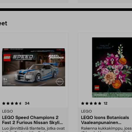
Lisää ostoskoriin
Lisää ostoskoriin
eet
5.0 viidestä
arvostelut
4.5 viidestä
arvostelut
34
12
tähdestä
LEGO
LEGO
LEGO Speed Champions 2
LEGO Icons Botanicals
Fast 2 Furious Nissan Skyline
Vaaleanpunainen
GT-R (R34) 76917, yli 9-
kukkakimppu 10342, yli
Luo jännittäviä tilanteita, jotka ovat
Rakenna kukkakimppu, joss