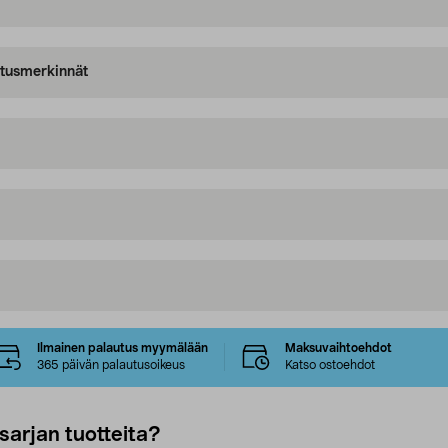
oitusmerkinnät
Ilmainen palautus myymälään
Maksuvaihtoehdot
365 päivän palautusoikeus
Katso ostoehdot
sarjan tuotteita?