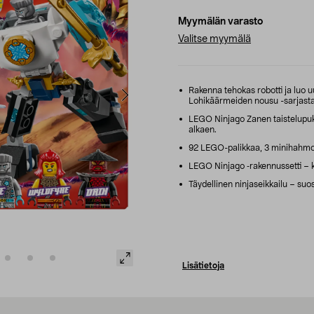
Myymälän varasto
Valitse myymälä
Rakenna tehokas robotti ja luo u
Lohikäärmeiden nousu -sarjasta
LEGO Ninjago Zanen taistelupuku
alkaen.
92 LEGO-palikkaa, 3 minihahmoa 
LEGO Ninjago ‑rakennussetti – k
Täydellinen ninjaseikkailu – suos
Lisätietoja