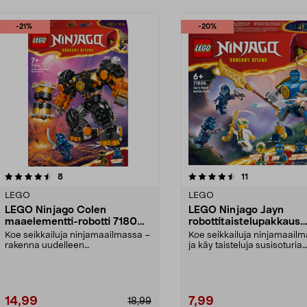
-21%
-20%
4.5viidestä
arvostelut
4.0viidestä
arvostelut
8
11
tähdestä
LEGO
LEGO
LEGO Ninjago Colen
LEGO Ninjago Jayn
maaelementti-robotti 71806,
robottitaistelupakkaus
yli 7-vuotiaille
71805, yli 6-vuotiaille
Koe seikkailuja ninjamaailmassa –
Koe seikkailuja ninjamaail
rakenna uudelleen
ja käy taisteluja susisoturia
elementtirobotin taistelu su...
vastaan. LEGO Ninj...
14,99
7,99
18,99