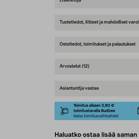
Lisätietoja
Tuotetiedot, liitteet ja mahdolliset var
Ostotiedot, toimitukset ja palautukset
Arvostelut
(12)
Asiantuntija vastaa
Toimitus alkaen 3,90 €
toimitustavalla Budbee
Katso toimitusvaihtoehdot
Haluatko ostaa lisää saman 