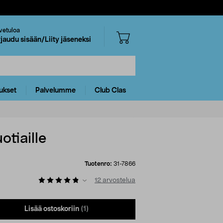
vetuloa
rjaudu sisään/Liity jäseneksi
ukset
Palvelumme
Club Clas
otiaille
Tuotenro:
31-7866
12
arvostelua
Lisää ostoskoriin
(1)