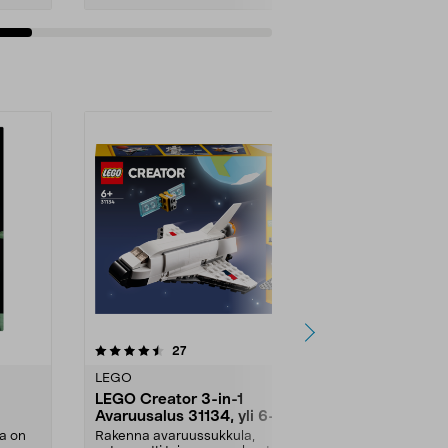
Lisää ostoskoriin
Lisää
4.0 viidestä
arvostelut
27
4
0.0
tähdestä
tähdestä
LEGO
LEGO
LEGO Creator 3-in-1
LEGO Spee
Avaruusalus 31134, yli 6-
Ford Musta
 18-
vuotiaille
76920, 9+
a on
Rakenna avaruussukkula,
Rakenna yksit