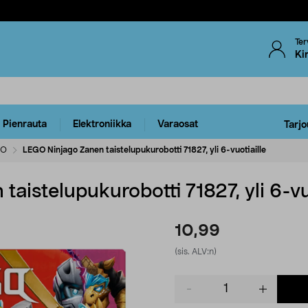
Ter
Ki
Pienrauta
Elektroniikka
Varaosat
Tarjo
GO
LEGO Ninjago Zanen taistelupukurobotti 71827, yli 6-vuotiaille
aistelupukurobotti 71827, yli 6-vu
10,99
(sis. ALV:n)
Product
quantity