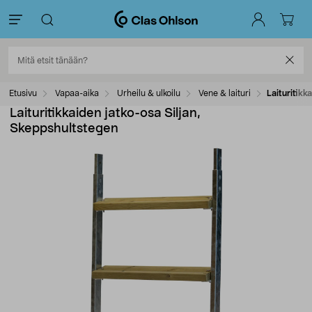
Etusivu
Vapaa-aika
Urheilu & ulkoilu
Vene & laituri
Laituritikk
Laituritikkaiden jatko-osa Siljan,
Skeppshultstegen