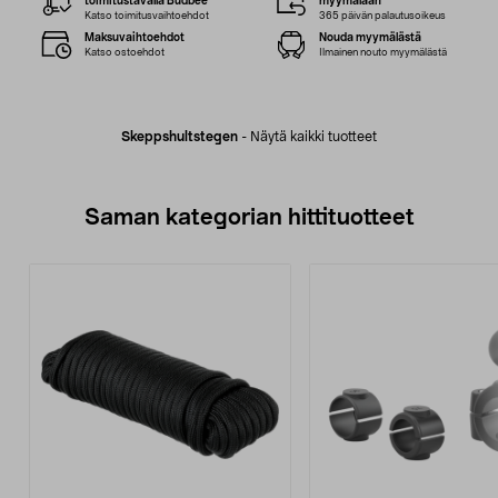
toimitustavalla Budbee
myymälään
Katso toimitusvaihtoehdot
365 päivän palautusoikeus
Maksuvaihtoehdot
Nouda myymälästä
Katso ostoehdot
Ilmainen nouto myymälästä
Skeppshultstegen
-
Näytä kaikki tuotteet
Saman kategorian hittituotteet