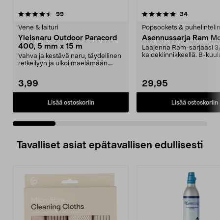
5.0 viidestä
arvostelut
4.5 viidestä
arvostelut
99
34
tähdestä
t
Vene & laituri
Popsockets & puhelinteli
Yleisnaru Outdoor Paracord
Asennussarja Ram M
400, 5 mm x 15 m
Laajenna Ram-sarjaasi 3/
kaidekiinnikkeellä. B-kuul
Vahva ja kestävä naru, täydellinen
Valmistettu merialum...
retkeilyyn ja ulkoilmaelämään.
Outdoor-naru –...
3,99
29,95
Lisää ostoskoriin
Lisää ostoskoriin
Tavalliset asiat epätavallisen edullisesti