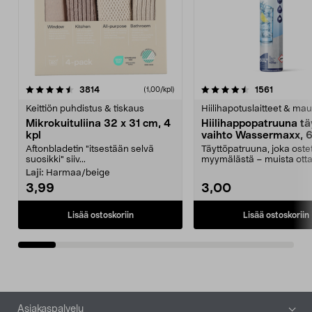
4.5viidestä
arvostelut
4.5viidestä
arvostelu
3814
1561
(1,00/kpl)
tähdestä
t
Keittiön puhdistus & tiskaus
Hiilihapotuslaitteet & mau
Mikrokuituliina 32 x 31 cm, 4
Hiilihappopatruuna tä
kpl
vaihto Wassermaxx, 6
Aftonbladetin "itsestään selvä
Täyttöpatruuna, joka ost
suosikki" siiv...
myymälästä – muista ott
patruuna mukaasi m...
Laji:
Harmaa/beige
3,99
3,00
Lisää ostoskoriin
Lisää ostoskoriin
Alatunniste
Asiakaspalvelu