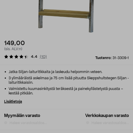
149,00
(sis. ALV:n)
4.4
(
10
)
Tuotenro:
31-3309-1
Jatka Siljan-laituritikkaita ja laskeudu helpommin veteen.
3 ylimääräistä askelmaa ja 75 cm lisää pituutta Skeppshultstegen Siljan -
laituritikkaisiin.
Valmistettu kuumasinkitystä teräksestä ja painekyllästetystä puusta –
kestää pitkään.
Lisätietoja
Myymälän varasto
Verkkokaupan varasto
Hakee varastosaldoa...
Hakee varastosaldoa...