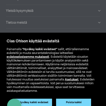
Yleisiä kysymyksiä
Tietoa meistä
Ajankohtaista
Clas Ohlson käyttää evästeitä
Muut yrityksemme
Painamalla
”Hyväksy kaikki evästeet”
sallit, että tallennamme
evästeitä ja muuta seurantateknologiaa laitteellesi
evästeselosteemme mukaisesti
. Evästeitä käytetään sivuston
Etsi myymälä
käyttökokemuksen parantamiseen ja käytön analysointiin sekä
mainonnan kohdentamiseen. Käytämme neljänlaisia evästeitä:
välttämättömät, toiminnalliset, analyyttiset ja mainosevästeet.
SE
NO
FI
Välttämättömiin evästeisiin ei tarvita suostumustasi, sillä ne ovat
välttämättömiä verkkosivuston sisällön toimimisen kannalta. Voit
FI
SV
halutessasi muuttaa asetuksiasi painamalla
Asetukset
. Evästeiden
hyväksyminen on vapaaehtoista. Voit perua suostumuksesi milloin
vain muuttamalla evästeasetuksiasi, apua saat tarvittaessa
asiakaspalvelustamme.
Hyväksy kaikki evästeet
Poista kaikki