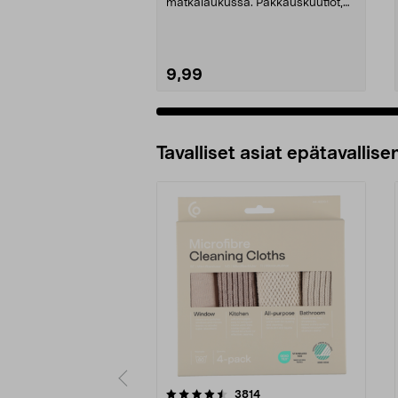
matkalaukussa. Pakkauskuutiot,
joissa on ilmava verkkokan...
9,99
Tavalliset asiat epätavallisen
5viidestä
4.5viidestä
arvostelut
3814