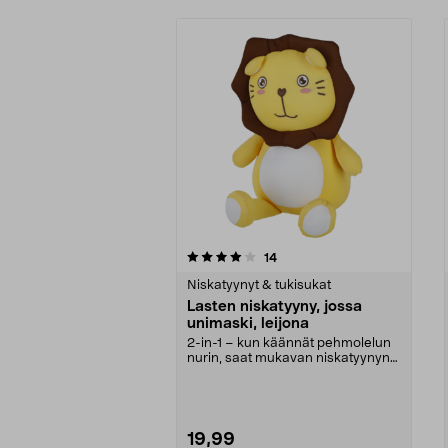
0viidestä
4.0viidestä
arvostelut
14
tähdestä
tähdestä
Niskatyynyt & tukisukat
Lasten niskatyyny, jossa
unimaski, leijona
2-in-1 – kun käännät pehmolelun
nurin, saat mukavan niskatyynyn
matkalle. Niskat...
19,99