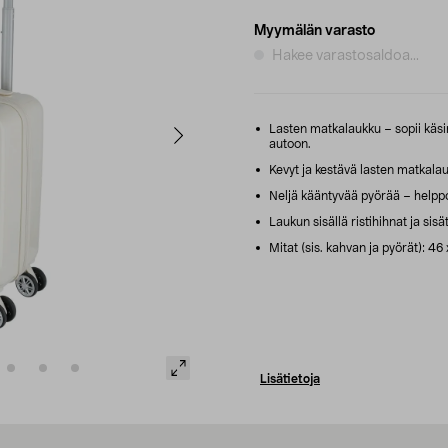
Myymälän varasto
Hakee varastosaldoa...
Lasten matkalaukku – sopii käsi
autoon.
Kevyt ja kestävä lasten matkalau
Neljä kääntyvää pyörää – helppo o
Laukun sisällä ristihihnat ja sis
Mitat (sis. kahvan ja pyörät): 46
Lisätietoja