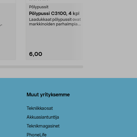
tähdestä
tähdestä
Pölypussit
Kierrätys & ro
Pölypussi C3100, 4 kpl
Roskapussi,
kahvat, 30 l
Laadukkaat pölypussit ovat
markkinoiden parhaimpia.
A-
Testivoittaja 
Kestävä, jopa 50 % suurempi ...
roskapussi u
Roskapussi, jo
6,00
2,00
Lisää ostoskoriin
Lisää
Muut yrityksemme
Tekniikkaosat
Akkuasiantuntija
Teknikmagasinet
PhoneLife