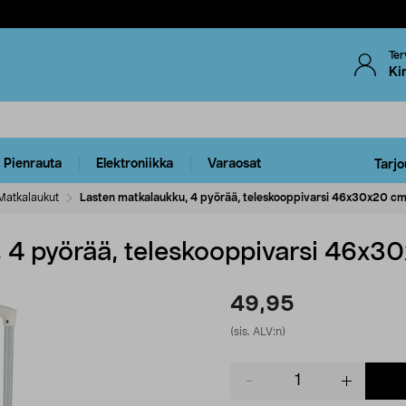
Ter
Ki
Pienrauta
Elektroniikka
Varaosat
Tarjo
Matkalaukut
Lasten matkalaukku, 4 pyörää, teleskooppivarsi 46x30x20 c
 4 pyörää, teleskooppivarsi 46x3
49,95
(sis. ALV:n)
Product
quantity