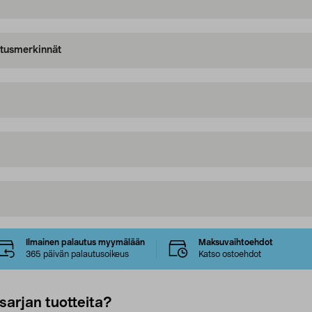
oitusmerkinnät
Ilmainen palautus myymälään
Maksuvaihtoehdot
365 päivän palautusoikeus
Katso ostoehdot
sarjan tuotteita?