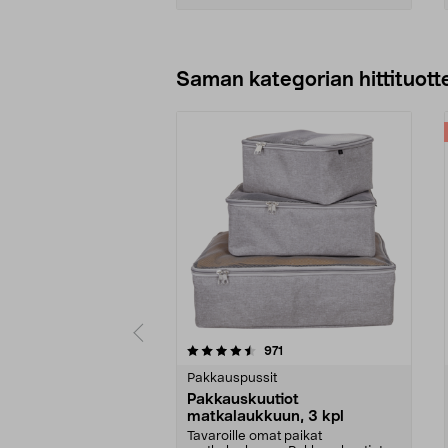
Lisää ostoskoriin
Saman kategorian hittituott
5 viidestä
4.5 viidestä
arvostelut
971
tähdestä
tähdestä
Pakkauspussit
Pakkauskuutiot
matkalaukkuun, 3 kpl
Tavaroille omat paikat