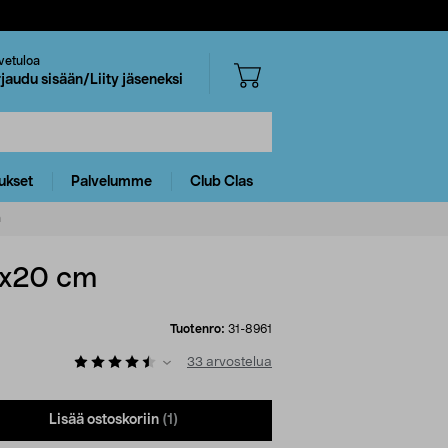
vetuloa
rjaudu sisään/Liity jäseneksi
ukset
Palvelumme
Club Clas
m
0x20 cm
Tuotenro:
31-8961
33
arvostelua
Lisää ostoskoriin
(1)