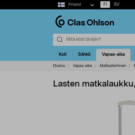
Select
FI
SV
Finland
market
Koti
Sähkö
Vapaa-aika
Etusivu
Vapaa-aika
Matkustaminen
Lasten matkalaukku,