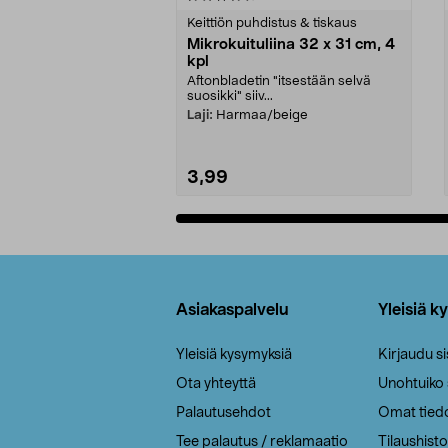
tähdestä
tähdestä
Keittiön puhdistus & tiskaus
Mikrokuituliina 32 x 31 cm, 4
kpl
Aftonbladetin "itsestään selvä
suosikki" siiv...
Laji:
Harmaa/beige
3,99
Lisää ostoskoriin
Alatunniste
Asiakaspalvelu
Yleisiä k
Yleisiä kysymyksiä
Kirjaudu s
Ota yhteyttä
Unohtuiko
Palautusehdot
Omat tied
Tee palautus / reklamaatio
Tilaushisto