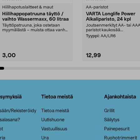
tähdestä
Hiilihapotuslaitteet & maut
AA-paristot
Hiilihappopatruuna täyttö /
VARTA Longlife Power
vaihto Wassermaxx, 60 litraa
Alkaliparisto, 24 kpl
Täyttöpatruuna, joka ostetaan
Joutsenmerkityt AA- tai AA
myymälästä – muista ottaa vanha
paristot kaukosää...
patruuna mukaasi m...
Tyyppi:
AA/LR6
3,00
12,99
Lisää ostoskoriin
Lisää ostoskoriin
ysymyksiä
Tietoa meistä
Ajankohtaista
isään/Rekisteröidy
Tietoa meistä
Grillit
 salasana?
Uutishuone
Säilytys
ot
Vastuullisuus
Painepesurit
ria
Ura
Ruohotrimmerit