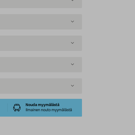
Nouda myymälästä
Ilmainen nouto myymälästä