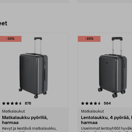
Lisää ostoskoriin
Lisää ostoskoriin
eet
-30%
-30%
4.5 viidestä
arvostelut
4.5 viidestä
arvostelut
876
564
tähdestä
Matkalaukut
Matkalaukut
Matkalaukku pyörillä,
Lentolaukku, 4 pyörää, 
harmaa
harmaa
Kevyt ja kestävä matkalaukku,
Useimmat lentoyhtiöt hyväk