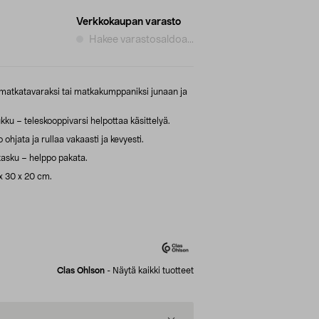
Verkkokaupan varasto
Hakee varastosaldoa...
matkatavaraksi tai matkakumppaniksi junaan ja
kku – teleskooppivarsi helpottaa käsittelyä.
hjata ja rullaa vakaasti ja kevyesti.
ätasku – helppo pakata.
 x 30 x 20 cm.
Clas Ohlson
-
Näytä kaikki tuotteet