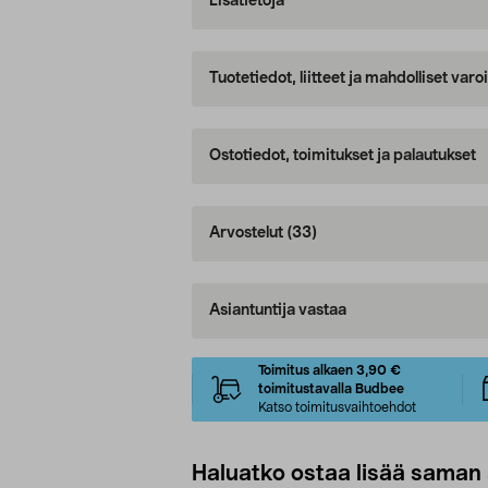
Lisätietoja
Tuotetiedot, liitteet ja mahdolliset var
Ostotiedot, toimitukset ja palautukset
Arvostelut
(33)
Asiantuntija vastaa
Toimitus alkaen 3,90 €
toimitustavalla Budbee
Katso toimitusvaihtoehdot
Haluatko ostaa lisää saman 