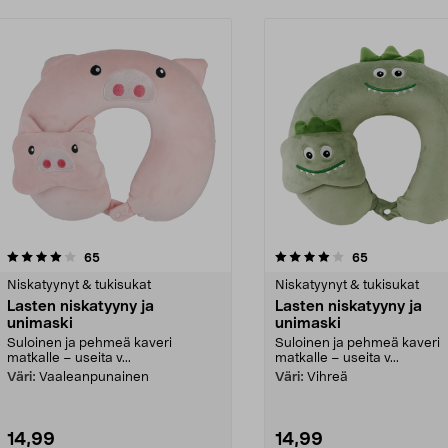
4.0viidestä
arvostelut
arvostelut
65
65
tähdestä
Niskatyynyt & tukisukat
Niskatyynyt & tukisukat
Lasten niskatyyny ja
Lasten niskatyyny ja
unimaski
unimaski
Suloinen ja pehmeä kaveri
Suloinen ja pehmeä kaveri
matkalle – useita v...
matkalle – useita v...
Väri:
Vaaleanpunainen
Väri:
Vihreä
14,99
14,99