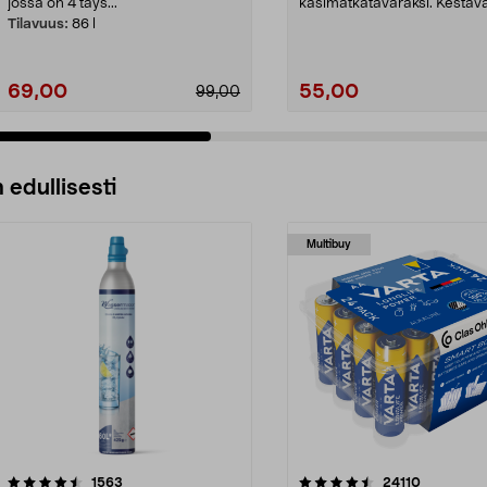
jossa on 4 täys...
käsimatkatavaraksi. Kestäv
polykarbonaatista...
Tilavuus:
86 l
69,00
55,00
99,00
 edullisesti
Multibuy
4.5viidestä
arvostelut
4.5viidestä
arvostelut
1563
24110