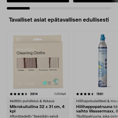
Tavalliset asiat epätavallisen edullisesti
4.5viidestä
arvostelut
4.5viidestä
arvostelu
3814
1561
(1,00/kpl)
tähdestä
t
Keittiön puhdistus & tiskaus
Hiilihapotuslaitteet & mau
Mikrokuituliina 32 x 31 cm, 4
Hiilihappopatruuna tä
kpl
vaihto Wassermaxx, 6
Aftonbladetin "itsestään selvä
Täyttöpatruuna, joka ost