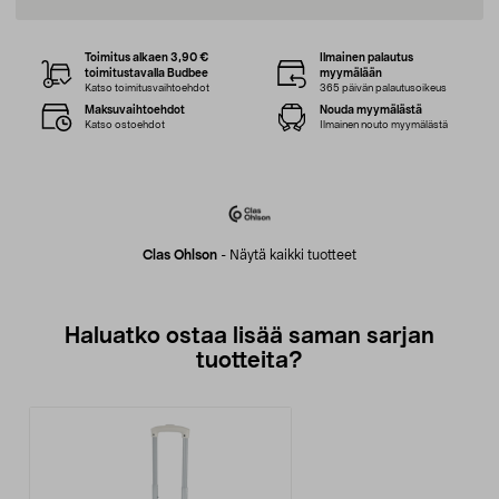
Toimitus alkaen 3,90 €
Ilmainen palautus
toimitustavalla Budbee
myymälään
Katso toimitusvaihtoehdot
365 päivän palautusoikeus
Maksuvaihtoehdot
Nouda myymälästä
Katso ostoehdot
Ilmainen nouto myymälästä
Clas Ohlson
-
Näytä kaikki tuotteet
Haluatko ostaa lisää saman sarjan
tuotteita?