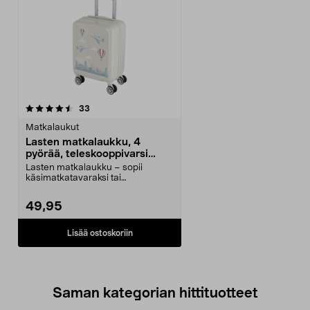
arvostelut
33
Matkalaukut
Lasten matkalaukku, 4
pyörää, teleskooppivarsi
46x30x20 cm
Lasten matkalaukku – sopii
käsimatkatavaraksi tai
matkakumppaniksi junaan ja aut...
49,95
Lisää ostoskoriin
Saman kategorian hittituotteet