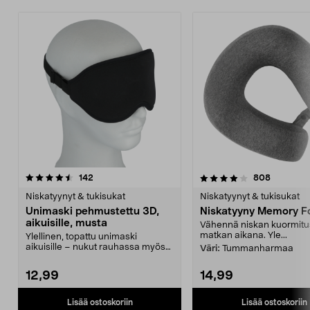
4.0 viidestä
arvostelut
3.5 viidestä
arvostelu
142
808
tähdestä
t
Niskatyynyt & tukisukat
Niskatyynyt & tukisukat
Unimaski pehmustettu 3D,
Niskatyyny Memory 
aikuisille, musta
Vähennä niskan kuormitu
matkan aikana. Yle...
Ylellinen, topattu unimaski
aikuisille – nukut rauhassa myös
Väri:
Tummanharmaa
valoisassa. Musta 3...
12,99
14,99
Lisää ostoskoriin
Lisää ostoskoriin