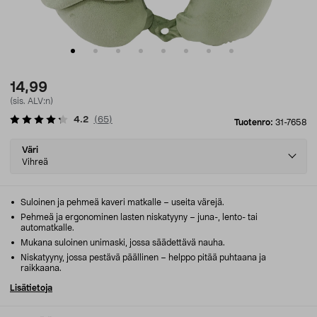
14,99
(sis. ALV:n)
4.2
(
65
)
Tuotenro:
31-7658
Select
Väri
variant
Vihreä
Suloinen ja pehmeä kaveri matkalle – useita värejä.
Pehmeä ja ergonominen lasten niskatyyny – juna-, lento- tai
automatkalle.
Mukana suloinen unimaski, jossa säädettävä nauha.
Niskatyyny, jossa pestävä päällinen – helppo pitää puhtaana ja
raikkaana.
Lisätietoja