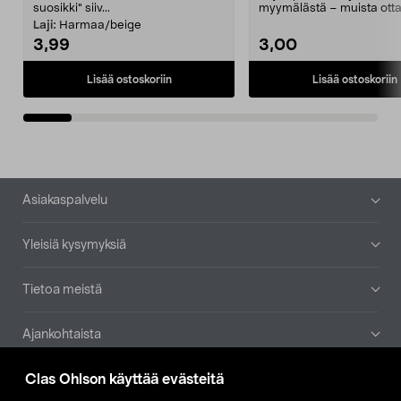
suosikki" siiv...
myymälästä – muista ott
patruuna mukaasi m...
Laji:
Harmaa/beige
3,99
3,00
Lisää ostoskoriin
Lisää ostoskoriin
Alatunniste
Asiakaspalvelu
Yleisiä kysymyksiä
Tietoa meistä
Ajankohtaista
Clas Ohlson käyttää evästeitä
Muut yrityksemme