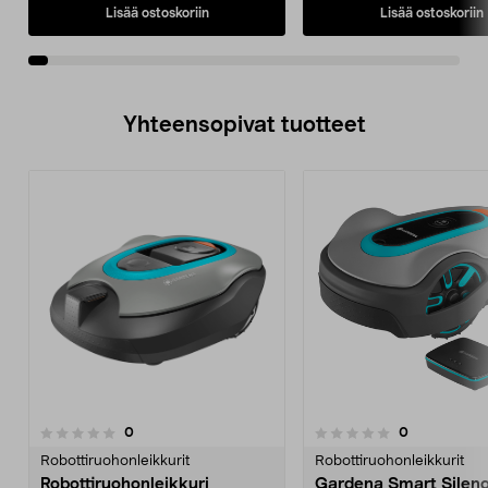
Lisää ostoskoriin
Lisää ostoskoriin
Yhteensopivat tuotteet
arvostelut
arvostelut
0
0
0.0 viidestä
0.0 viidestä
tähdestä
t
Robottiruohonleikkurit
Robottiruohonleikkurit
Robottiruohonleikkuri
Gardena Smart Sileno