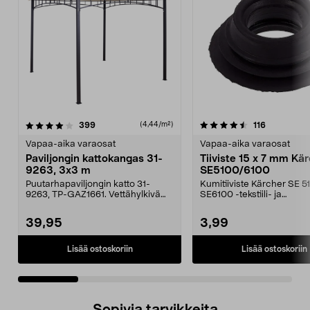
4.5 viidestä
arvostelut
4.0 viidestä
arvostelut
399
116
(4,44/m²)
tähdestä
t
Vapaa-aika varaosat
Vapaa-aika varaosat
Paviljongin kattokangas 31-
Tiiviste 15 x 7 mm Kä
9263, 3x3 m
SE5100/6100
Puutarhapaviljongin katto 31-
Kumitiiviste Kärcher SE 5
9263, TP-GAZ1661. Vettähylkivä
SE6100 -tekstiili- ja
polyesteriä. Huom! ...
mattopesureihin.
39,95
3,99
Lisää ostoskoriin
Lisää ostoskoriin
Sopivia tarvikkeita