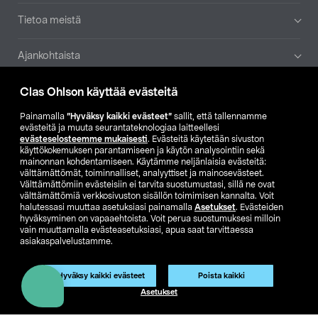
Tietoa meistä
Ajankohtaista
Clas Ohlson käyttää evästeitä
Muut yrityksemme
Painamalla
”Hyväksy kaikki evästeet”
sallit, että tallennamme
Etsi myymälä
evästeitä ja muuta seurantateknologiaa laitteellesi
evästeselosteemme mukaisesti
. Evästeitä käytetään sivuston
käyttökokemuksen parantamiseen ja käytön analysointiin sekä
SE
NO
FI
mainonnan kohdentamiseen. Käytämme neljänlaisia evästeitä:
välttämättömät, toiminnalliset, analyyttiset ja mainosevästeet.
FI
SV
Välttämättömiin evästeisiin ei tarvita suostumustasi, sillä ne ovat
välttämättömiä verkkosivuston sisällön toimimisen kannalta. Voit
halutessasi muuttaa asetuksiasi painamalla
Asetukset
. Evästeiden
hyväksyminen on vapaaehtoista. Voit perua suostumuksesi milloin
vain muuttamalla evästeasetuksiasi, apua saat tarvittaessa
asiakaspalvelustamme.
Hyväksy kaikki evästeet
Poista kaikki
Club Clas
Ostoehdot
Tietosuojaseloste
Asetukset
Näytä hinnat ilman ALV:a