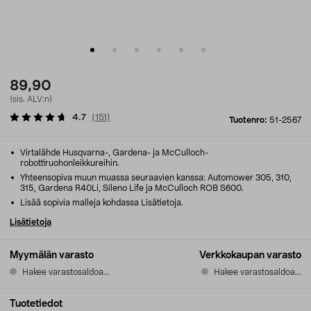
89,90
(sis. ALV:n)
4.7
(
151
)
Tuotenro:
51-2567
Virtalähde Husqvarna-, Gardena- ja McCulloch-
robottiruohonleikkureihin.
Yhteensopiva muun muassa seuraavien kanssa: Automower 305, 310,
315, Gardena R40Li, Sileno Life ja McCulloch ROB S600.
Lisää sopivia malleja kohdassa Lisätietoja.
Lisätietoja
Myymälän varasto
Verkkokaupan varasto
Hakee varastosaldoa...
Hakee varastosaldoa...
Tuotetiedot