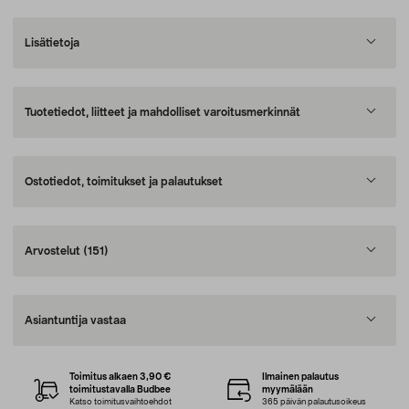
Lisätietoja
Tuotetiedot, liitteet ja mahdolliset varoitusmerkinnät
Ostotiedot, toimitukset ja palautukset
Arvostelut
(151)
Asiantuntija vastaa
Toimitus alkaen 3,90 €
Ilmainen palautus
toimitustavalla Budbee
myymälään
Katso toimitusvaihtoehdot
365 päivän palautusoikeus