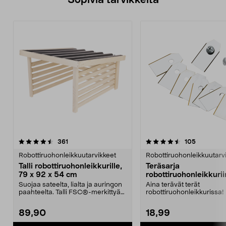
4.5viidestä
arvostelut
4.5viidestä
arvostelut
361
105
tähdestä
t
Robottiruohonleikkuutarvikkeet
Robottiruohonleikkuutarv
Talli robottiruohonleikkurille,
Teräsarja
79 x 92 x 54 cm
robottiruohonleikkurii
Suojaa sateelta, lialta ja auringon
Aina terävät terät
paahteelta. Talli FSC®-merkittyä
robottiruohonleikkurissa! 
puuta. Help...
nurmikon hienossa kunno
89,90
18,99