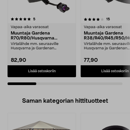
4.0viidestä
arvostelut
4.5viidestä
arvostelut
5
15
tähdestä
t
Vapaa-aika varaosat
Vapaa-aika varaosat
Muuntaja Gardena
Muuntaja Gardena
R70/R80/Husqvarna
R38/R40/R45/R50/H
Automower 308
na Automower 305
Virtalähde mm. seuraaville
Virtalähde mm. seuraavill
Husqvarna ja Gardenan
Husqvarna ja Gardenan
robottiruohonleikkureille:Husqv...
r
82,90
77,90
Lisää ostoskoriin
Lisää ostoskoriin
Saman kategorian hittituotteet