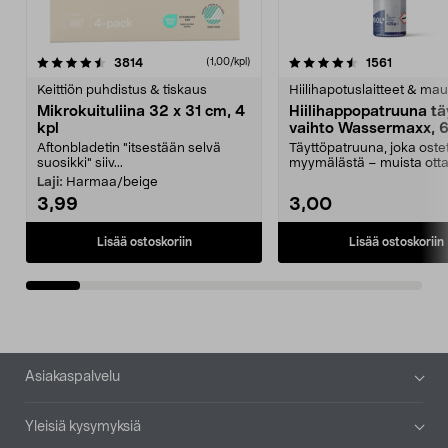
4.5viidestä
arvostelut
4.5viidestä
arvostelu
3814
1561
(1,00/kpl)
tähdestä
t
Keittiön puhdistus & tiskaus
Hiilihapotuslaitteet & mau
Mikrokuituliina 32 x 31 cm, 4
Hiilihappopatruuna tä
kpl
vaihto Wassermaxx, 6
Aftonbladetin "itsestään selvä
Täyttöpatruuna, joka ost
suosikki" siiv...
myymälästä – muista ott
patruuna mukaasi m...
Laji:
Harmaa/beige
3,99
3,00
Lisää ostoskoriin
Lisää ostoskoriin
Alatunniste
Asiakaspalvelu
Yleisiä kysymyksiä