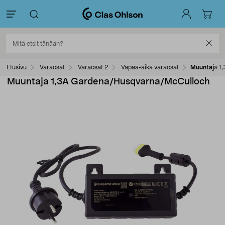
Etusivu
Varaosat
Varaosat 2
Vapaa-aika varaosat
Muuntaja 1
Muuntaja 1,3A Gardena/Husqvarna/McCulloch