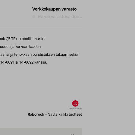
Verkkokaupan varasto
Hakee varastosaldoa...
ck Q7 TF+ -robotti-imuriin.
uuden ja korkean laadun.
pääharja tehokkaan puhdistuksen takaamiseksi.
44-6691 ja 44-6692 kanssa.
Roborock
-
Näytä kaikki tuotteet