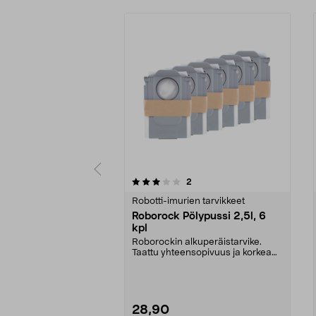
0 viidestä
4.5 viidestä
arvostelut
2
tähdestä
tähdestä
Robotti-imurien tarvikkeet
Roborock Pölypussi 2,5l, 6
kpl
Roborockin alkuperäistarvike.
Taattu yhteensopivuus ja korkea
laatu. 2,5 litran ...
28,90