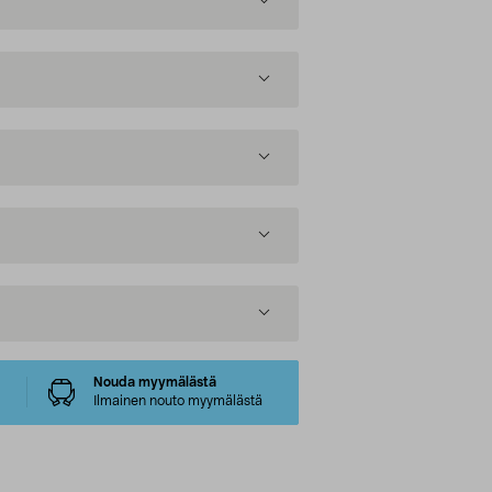
Nouda myymälästä
Ilmainen nouto myymälästä