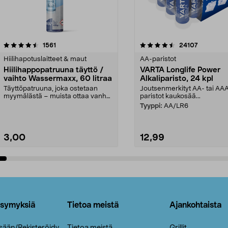
4.5viidestä
arvostelut
4.5viidestä
arvostelut
1561
24107
tähdestä
Hiilihapotuslaitteet & maut
AA-paristot
Hiilihappopatruuna täyttö /
VARTA Longlife Power
vaihto Wassermaxx, 60 litraa
Alkaliparisto, 24 kpl
Täyttöpatruuna, joka ostetaan
Joutsenmerkityt AA- tai AA
myymälästä – muista ottaa vanha
paristot kaukosää...
patruuna mukaasi m...
Tyyppi:
AA/LR6
3,00
12,99
Lisää ostoskoriin
Lisää ostoskoriin
ysymyksiä
Tietoa meistä
Ajankohtaista
isään/Rekisteröidy
Tietoa meistä
Grillit