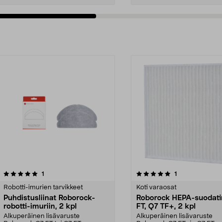
5.0viidestä
arvostelut
5.0viidestä
arvostelut
1
1
tähdestä
Robotti-imurien tarvikkeet
Koti varaosat
Puhdistusliinat Roborock-
Roborock HEPA-suodati
robotti-imuriin, 2 kpl
FT, Q7 TF+, 2 kpl
Alkuperäinen lisävaruste
Alkuperäinen lisävaruste