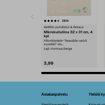
5viidestä
4.5viidestä
arvostelut
3814
tähdestä
tähdestä
Keittiön puhdistus & tiskaus
Mikrokuituliina 32 x 31 cm, 4
kpl
Aftonbladetin "itsestään selvä
suosikki" siiv...
Laji:
Harmaa/beige
3,99
Lisää ostoskoriin
Alatunniste
Asiakaspalvelu
Yleisiä k
Yleisiä kysymyksiä
Kirjaudu s