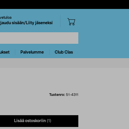
vetuloa
rjaudu sisään/Liity jäseneksi
ukset
Palvelumme
Club Clas
Tuotenro:
51-4311
Lisää ostoskoriin
(1)