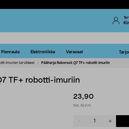
Ter
Ki
Pienrauta
Elektroniikka
Varaosat
Tarjo
tti-imurien tarvikkeet
Pääharja Roborock Q7 TF+ robotti-imuriin
7 TF+ robotti-imuriin
23,90
(sis. ALV:n)
Product
quantity