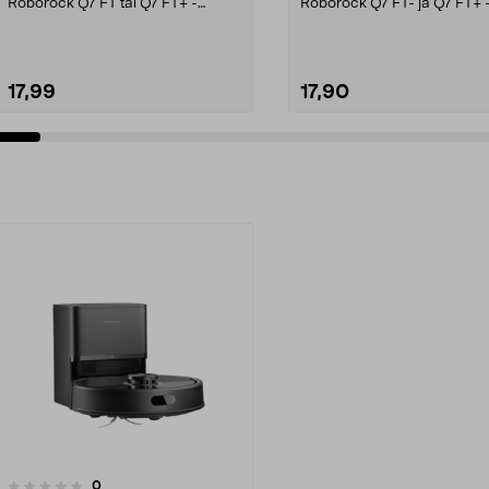
Roborock Q7 FT tai Q7 FT+ -
Roborock Q7 FT- ja Q7 FT+ 
robotti-imuriin. Varaosa, jo...
robotti-imureihin. Roborocki.
17,99
17,90
Lisää ostoskoriin
Lisää ostoskoriin
arvostelut
0