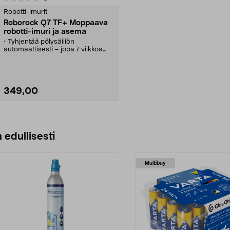
Robotti-imurit
Roborock Q7 TF+ Moppaava
robotti-imuri ja asema
• Tyhjentää pölysäiliön
automaattisesti – jopa 7 viikkoa
ilman tyhjennystä.
• Roborock Q7 TF+ moppaava
robotti-imuri – koville lattioille ja
matoille.
• Jopa 10 000 Pa:n imuvoima –
349,00
poistaa tehokkaasti lian, pölyn ja
eläinten karvat.
• LiDAR-navigointi – kiertää esteet
ja osaa välttää alueita, joita ei
Lisää ostoskoriin
siivota.
• Ohjaus sovelluksella tai äänellä
 edullisesti
(Google Home, Alexa, Siri). Eri
värejä.
Multibuy