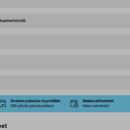
oitusmerkinnät
Ilmainen palautus myymälään
Maksuvaihtoehdot
365 päivän palautusoikeus
Katso ostoehdot
eet