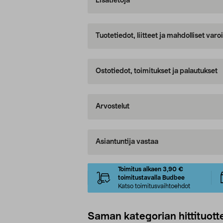
Lisätietoja
Tuotetiedot, liitteet ja mahdolliset var
Ostotiedot, toimitukset ja palautukset
Arvostelut
Asiantuntija vastaa
Toimitus alkaen 3,90 €
toimitustavalla Budbee
Katso toimitusvaihtoehdot
Saman kategorian hittituott