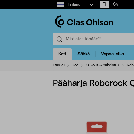
Select
FI
SV
Finland
market
Koti
Sähkö
Vapaa-aika
Etusivu
Koti
Siivous & puhdistus
Robo
Pääharja Roborock Q