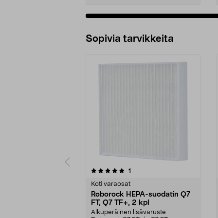
Sopivia tarvikkeita
0viidestä
5.0viidestä
arvostelut
1
tähdestä
tähdestä
Koti varaosat
Roborock HEPA-suodatin Q7
FT, Q7 TF+, 2 kpl
Alkuperäinen lisävaruste