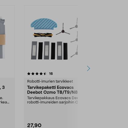
5.0 viidestä
arvostelut
5.0
16
1
tähdestä
tähdestä
Robotti-imurien tarvikkeet
Robotti-imuri
, 3
Tarvikepaketti Ecovacs
Dreame D10
Deebot Ozmo T8/T9/N8
Plus Pölypu
e.
Tarvikepakkaus Ecovacs Deebot -
Original Dust 
rkea
robotti-imureiden sarjoihin Ozmo
Pölypussit s
N8, N8 Pro, N8 P...
robotti-imurei
27,90
18,99