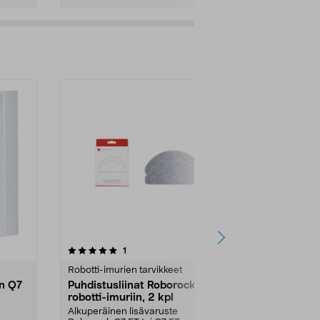
3.0viidestä
arvostelut
4.5
1
2
tähdestä
tähdestä
Robotti-imurien tarvikkeet
Robotti-imuri
n Q7
Puhdistusliinat Roborock-
Roborock Pö
robotti-imuriin, 2 kpl
kpl
Alkuperäinen lisävaruste
Roborockin al