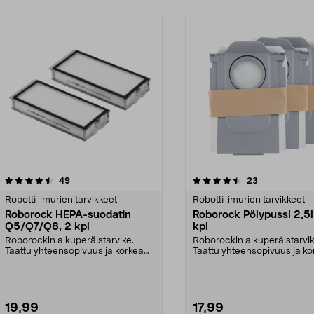
4.5 viidestä
arvostelut
4.5 viidestä
arvostelut
49
23
tähdestä
Robotti-imurien tarvikkeet
Robotti-imurien tarvikkeet
Roborock HEPA-suodatin
Roborock Pölypussi 2,5l
Q5/Q7/Q8, 2 kpl
kpl
Roborockin alkuperäistarvike.
Roborockin alkuperäistarvik
Taattu yhteensopivuus ja korkea
Taattu yhteensopivuus ja ko
laatu. Tehokas suo...
laatu. 2,5 litran ...
19,99
17,99