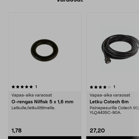
4.0viidestä
arvostelut
arvostelut
1
1
0.0 viidestä
tähdestä
t
Vapaa-aika varaosat
Vapaa-aika varaosat
O-rengas Nilfisk 5 x 1,6 mm
Letku Cotech 6m
Letkulle/letkuliittimelle.
Painepesurille Cotech 90,
YLQ4435C-90A.
1,78
27,20