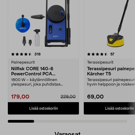
4.5 viidestä
arvostelut
4.5 viidestä
arvostelut
316
57
tähdestä
t
Painepesurit
Terassipesurit
Nilfisk CORE 140-6
Terassipesuri painepe
PowerControl PCA
Kärcher T5
Painepesuri
1800 W – käytännöllinen
Terassipesuri painepesuri
yleispesuri, joka puhdistaa
hyvin helppoon ja roiske
tehokkaasti pelkällä vedellä...
painepesuun. ...
179,00
69,00
229,00
Lisää ostoskoriin
Lisää ostoskoriin
Varaosat