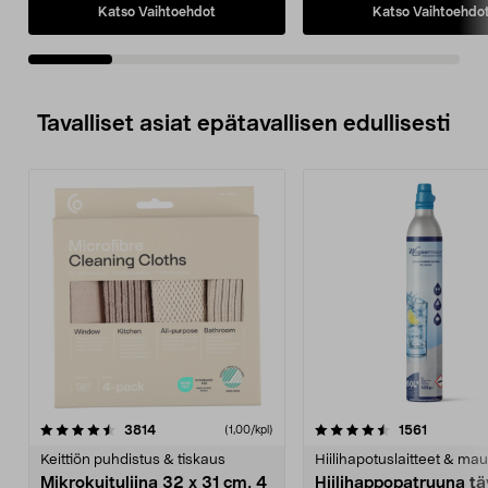
Katso Vaihtoehdot
Katso Vaihtoehdo
Tavalliset asiat epätavallisen edullisesti
4.5viidestä
arvostelut
4.5viidestä
arvostelu
3814
1561
(1,00/kpl)
tähdestä
t
Keittiön puhdistus & tiskaus
Hiilihapotuslaitteet & mau
Mikrokuituliina 32 x 31 cm, 4
Hiilihappopatruuna tä