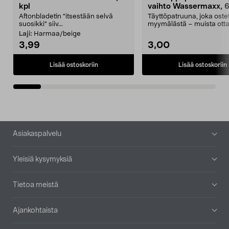
kpl
vaihto Wassermaxx, 6
Aftonbladetin "itsestään selvä
Täyttöpatruuna, joka ost
suosikki" siiv...
myymälästä – muista ott
patruuna mukaasi m...
Laji:
Harmaa/beige
3,99
3,00
Lisää ostoskoriin
Lisää ostoskoriin
Alatunniste
Asiakaspalvelu
Yleisiä kysymyksiä
Tietoa meistä
Ajankohtaista