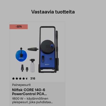
Vastaavia tuotteita
-22%
arvostelut
316
Painepesurit
Nilfisk CORE 140-6
PowerControl PCA
Painepesuri
1800 W – käytännöllinen
yleispesuri, joka puhdistaa
tehokkaasti pelkällä vedellä...