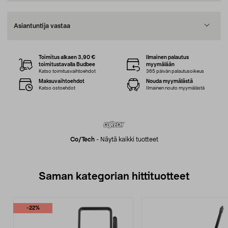
Asiantuntija vastaa
Toimitus alkaen 3,90 €
Ilmainen palautus
toimitustavalla Budbee
myymälään
Katso toimitusvaihtoehdot
365 päivän palautusoikeus
Maksuvaihtoehdot
Nouda myymälästä
Katso ostoehdot
Ilmainen nouto myymälästä
Co/tech
-
Näytä kaikki tuotteet
Saman kategorian hittituotteet
-22%