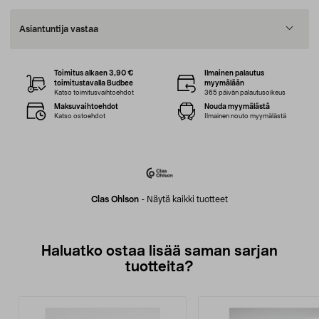
Asiantuntija vastaa
Toimitus alkaen 3,90 €
Ilmainen palautus
toimitustavalla Budbee
myymälään
Katso toimitusvaihtoehdot
365 päivän palautusoikeus
Maksuvaihtoehdot
Nouda myymälästä
Katso ostoehdot
Ilmainen nouto myymälästä
Clas Ohlson
-
Näytä kaikki tuotteet
Haluatko ostaa lisää saman sarjan
tuotteita?