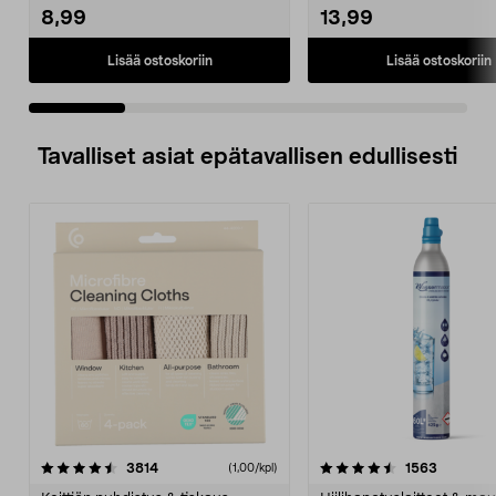
8,99
13,99
Lisää ostoskoriin
Lisää ostoskoriin
Tavalliset asiat epätavallisen edullisesti
4.5viidestä
arvostelut
4.5viidestä
arvostelu
3814
1563
(1,00/kpl)
tähdestä
t