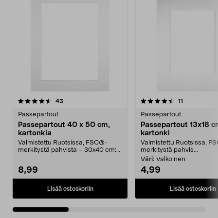
4.5viidestä
arvostelut
4.5viidestä
arvostelut
43
11
tähdestä
t
Passepartout
Passepartout
Passepartout 40 x 50 cm,
Passepartout 13x18 c
kartonkia
kartonki
Valmistettu Ruotsissa, FSC®-
Valmistettu Ruotsissa, F
merkitystä pahvista – 30x40 cm:n
merkitystä pahvis...
kokoisille kuville....
Väri:
Valkoinen
8,99
4,99
Lisää ostoskoriin
Lisää ostoskoriin