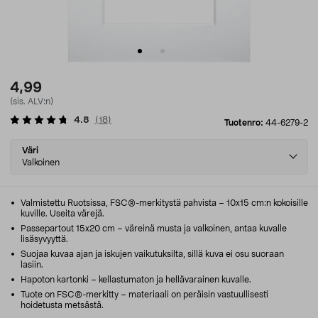
4,99
(sis. ALV:n)
4.8
(
18
)
Tuotenro:
44-6279-2
Select
Väri
variant
Valkoinen
Valmistettu Ruotsissa, FSC®-merkitystä pahvista – 10x15 cm:n kokoisille
kuville. Useita värejä.
Passepartout 15x20 cm – väreinä musta ja valkoinen, antaa kuvalle
lisäsyvyyttä.
Suojaa kuvaa ajan ja iskujen vaikutuksilta, sillä kuva ei osu suoraan
lasiin.
Hapoton kartonki – kellastumaton ja hellävarainen kuvalle.
Tuote on FSC®-merkitty – materiaali on peräisin vastuullisesti
hoidetusta metsästä.