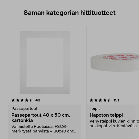
Saman kategorian hittituotteet
4.5 viidestä
arvostelut
4.5 viidestä
arvostelut
43
191
tähdestä
t
Passepartout
Teipit
Passepartout 40 x 50 cm,
Hapoton teippi
kartonkia
Kehysteippi kuvien kiinni
aukkopahviin. Kestävä ja
Valmistettu Ruotsissa, FSC®-
hellävarainen.
merkitystä pahvista – 30x40 cm:n
kokoisille kuville....