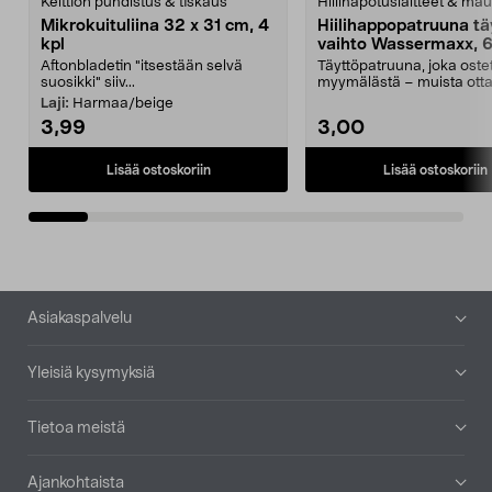
Keittiön puhdistus & tiskaus
Hiilihapotuslaitteet & mau
Mikrokuituliina 32 x 31 cm, 4
Hiilihappopatruuna tä
kpl
vaihto Wassermaxx, 6
Aftonbladetin "itsestään selvä
Täyttöpatruuna, joka ost
suosikki" siiv...
myymälästä – muista ott
patruuna mukaasi m...
Laji:
Harmaa/beige
3,99
3,00
Lisää ostoskoriin
Lisää ostoskoriin
Alatunniste
Asiakaspalvelu
Yleisiä kysymyksiä
Tietoa meistä
Ajankohtaista