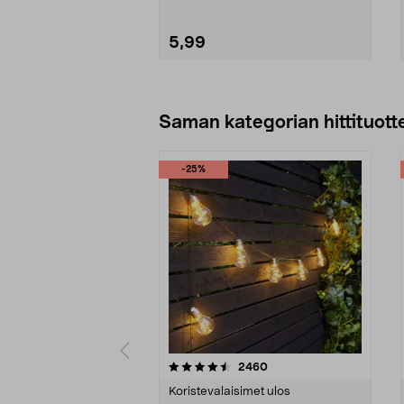
5,99
Lisää ostoskoriin
Saman kategorian hittituott
-25%
5 viidestä
4.5 viidestä
arvostelut
2460
tähdestä
tähdestä
Koristevalaisimet ulos