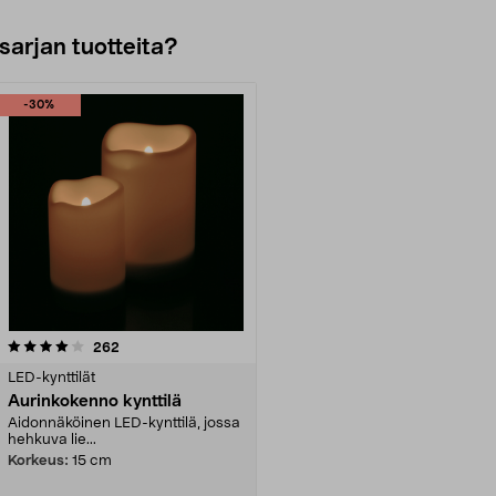
sarjan tuotteita?
-30%
arvostelut
262
LED-kynttilät
Aurinkokenno kynttilä
Aidonnäköinen LED-kynttilä, jossa
hehkuva lie...
Korkeus:
15 cm