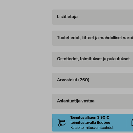
Lisätietoja
Tuotetiedot, liitteet ja mahdolliset var
Ostotiedot, toimitukset ja palautukset
Arvostelut
(260)
Asiantuntija vastaa
Toimitus alkaen 3,90 €
toimitustavalla Budbee
Katso toimitusvaihtoehdot