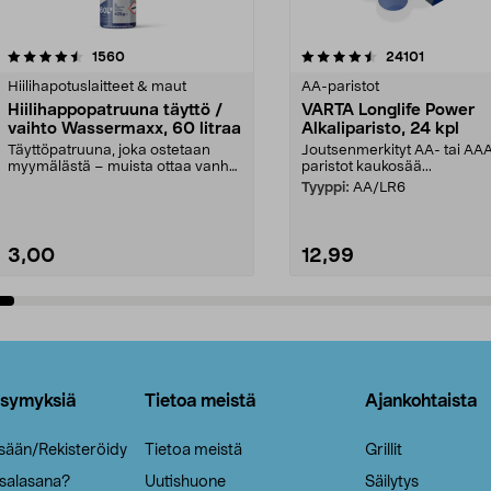
4.5viidestä
arvostelut
4.5viidestä
arvostelut
1560
24101
tähdestä
Hiilihapotuslaitteet & maut
AA-paristot
Hiilihappopatruuna täyttö /
VARTA Longlife Power
vaihto Wassermaxx, 60 litraa
Alkaliparisto, 24 kpl
Täyttöpatruuna, joka ostetaan
Joutsenmerkityt AA- tai AA
myymälästä – muista ottaa vanha
paristot kaukosää...
patruuna mukaasi m...
Tyyppi:
AA/LR6
3,00
12,99
Lisää ostoskoriin
Lisää ostoskoriin
ysymyksiä
Tietoa meistä
Ajankohtaista
isään/Rekisteröidy
Tietoa meistä
Grillit
 salasana?
Uutishuone
Säilytys