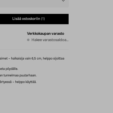
Lisää ostoskoriin
(1)
Verkkokaupan varasto
Hakee varastosaldoa...
imet – halkaisija vain 6,5 cm, helppo sijoittaa
eta pöydälle.
aan tunnelmaa puutarhaan.
ärtyessä – helppo käyttää.