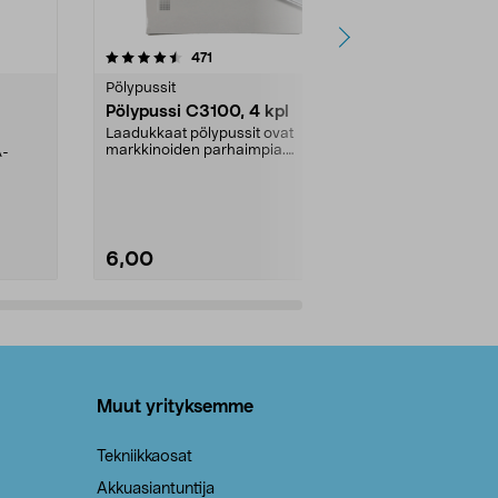
4.5viidestä
arvostelut
4.5
471
6
tähdestä
tähdestä
Pölypussit
Kierrätys & ro
Pölypussi C3100, 4 kpl
Roskapussi,
kahvat, 30 l
Laadukkaat pölypussit ovat
markkinoiden parhaimpia.
A-
Testivoittaja 
Kestävä, jopa 50 % suurempi ...
roskapussi u
Roskapussi, jo
6,00
2,00
Lisää ostoskoriin
Lisää
Muut yrityksemme
Tekniikkaosat
Akkuasiantuntija