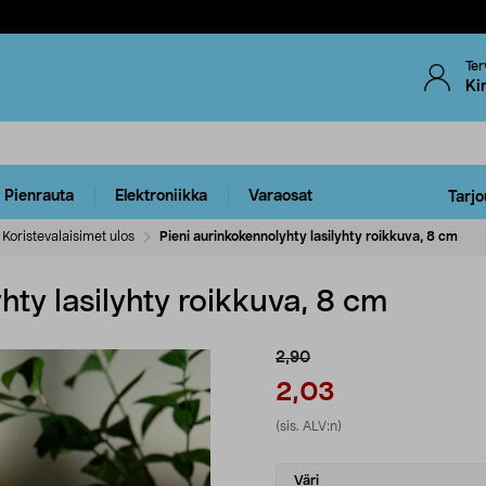
Ter
Ki
Pienrauta
Elektroniikka
Varaosat
Tarjo
Koristevalaisimet ulos
Pieni aurinkokennolyhty lasilyhty roikkuva, 8 cm
hty lasilyhty roikkuva, 8 cm
2,90
2,03
(sis. ALV:n)
Select
Väri