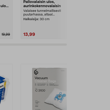
Pallovalaisin ulos,
Star Tradin
ulos,
aurinkokennovalaisin
ulos, 4,5 m
Valaisee tunnelmallisesti
Lämpimän val
puutarhassa, altaal...
valonauha pi
s...
hehkulamppu
Halkaisija:
30 cm
Trading H...
13,99
4,99
19,99
19,99