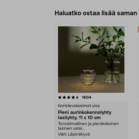
Haluatko ostaa lisää saman 
5viidestä
4.0viidestä
arvostelut
1604
tähdestä
tähdestä
Koristevalaisimet ulos
Pieni aurinkokennolyhty
lasilyhty, 11 x 10 cm
Tunnelmallinen ja pienikokoinen
lasinen valai...
Väri:
Läpinäkyvä