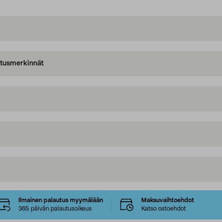
oitusmerkinnät
Ilmainen palautus myymälään
Maksuvaihtoehdot
365 päivän palautusoikeus
Katso ostoehdot