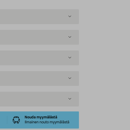
Nouda myymälästä
Ilmainen nouto myymälästä