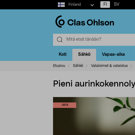
Select
FI
SV
Finland
market
Koti
Sähkö
Vapaa-aika
Etusivu
Sähkö
Valaisimet & valaistus
Pieni aurinkokennoly
-30%