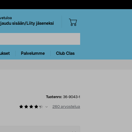
vetuloa
rjaudu sisään/Liity jäseneksi
ukset
Palvelumme
Club Clas
Tuotenro:
36-9043-1
260
arvostelua