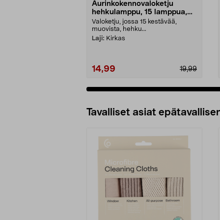
Aurinkokennovaloketju
hehkulamppu, 15 lamppua,
7,2 m
Valoketju, jossa 15 kestävää,
muovista, hehku...
Laji:
Kirkas
14,99
19,99
Tavalliset asiat epätavallisen