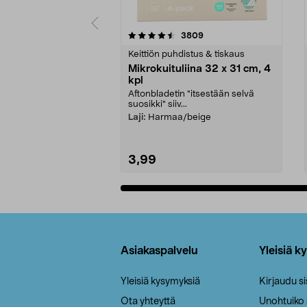
5viidestä
4.5viidestä
arvostelut
3809
tähdestä
tähdestä
Keittiön puhdistus & tiskaus
Mikrokuituliina 32 x 31 cm, 4
kpl
Aftonbladetin "itsestään selvä
suosikki" siiv...
Laji:
Harmaa/beige
3,99
Lisää ostoskoriin
Alatunniste
Asiakaspalvelu
Yleisiä k
Yleisiä kysymyksiä
Kirjaudu s
Ota yhteyttä
Unohtuiko