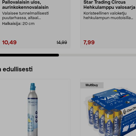
Pallovalaisin ulos,
Star Trading Circus
aurinkokennovalaisin
Hehkulamppu valosarja 
10 LED
Valaisee tunnelmallisesti
Koristeellinen valoketju
puutarhassa, altaal...
hehkulampun muotoisilla
lampuilla – helppo kiinnittää 
Halkaisija:
20 cm
10,49
7,99
14,99
 edullisesti
Multibuy