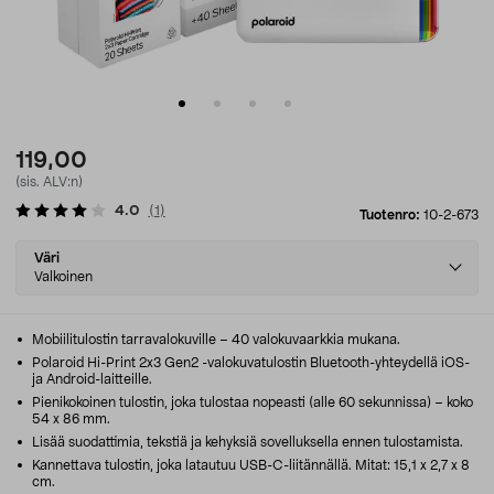
119,00
(sis. ALV:n)
4.0
(
1
)
Tuotenro:
10-2-673
Select
Väri
variant
Valkoinen
Mobiilitulostin tarravalokuville – 40 valokuvaarkkia mukana.
Polaroid Hi-Print 2x3 Gen2 -valokuvatulostin Bluetooth-yhteydellä iOS-
ja Android-laitteille.
Pienikokoinen tulostin, joka tulostaa nopeasti (alle 60 sekunnissa) – koko
54 x 86 mm.
Lisää suodattimia, tekstiä ja kehyksiä sovelluksella ennen tulostamista.
Kannettava tulostin, joka latautuu USB-C-liitännällä. Mitat: 15,1 x 2,7 x 8
cm.