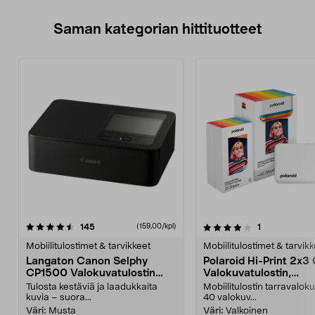
Saman kategorian hittituotteet
4.0 viidestä
arvostelut
4.5 viidestä
arvostelut
145
1
(159,00/kpl)
tähdestä
t
Mobiilitulostimet & tarvikkeet
Mobiilitulostimet & tarvik
Langaton Canon Selphy
Polaroid Hi-Print 2x3
CP1500 Valokuvatulostin
Valokuvatulostin,
mobiililaitteille
valokuvapaperi muka
Tulosta kestäviä ja laadukkaita
Mobiilitulostin tarravaloku
kuvia – suora...
40 valokuv...
Väri:
Musta
Väri:
Valkoinen