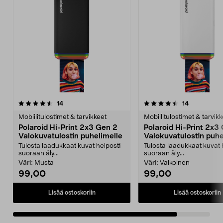
4.5viidestä
arvostelut
arvostelut
14
14
tähdestä
Mobiilitulostimet & tarvikkeet
Mobiilitulostimet & tarvik
Polaroid Hi-Print 2x3 Gen 2
Polaroid Hi-Print 2x3
Valokuvatulostin puhelimelle
Valokuvatulostin puhe
Tulosta laadukkaat kuvat helposti
Tulosta laadukkaat kuvat 
suoraan äly...
suoraan äly...
Väri:
Musta
Väri:
Valkoinen
99,00
99,00
Lisää ostoskoriin
Lisää ostoskoriin