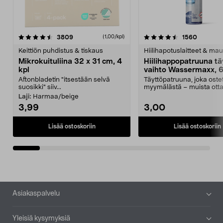
4.5viidestä
arvostelut
4.5viidestä
arvostel
3809
1560
(1,00/kpl)
tähdestä
t
Keittiön puhdistus & tiskaus
Hiilihapotuslaitteet & mau
Mikrokuituliina 32 x 31 cm, 4
Hiilihappopatruuna tä
kpl
vaihto Wassermaxx, 6
Aftonbladetin "itsestään selvä
Täyttöpatruuna, joka ost
suosikki" siiv...
myymälästä – muista ott
patruuna mukaasi m...
Laji:
Harmaa/beige
3,99
3,00
Lisää ostoskoriin
Lisää ostoskoriin
Alatunniste
Asiakaspalvelu
Yleisiä kysymyksiä