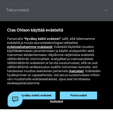
Tietoa meistä
Ajankohtaista
Clas Ohlson käyttää evästeitä
Muut yrityksemme
Painamalla
”Hyväksy kaikki evästeet”
sallit, että tallennamme
evästeitä ja muuta seurantateknologiaa laitteellesi
evästeselosteemme mukaisesti
. Evästeitä käytetään sivuston
Etsi myymälä
käyttökokemuksen parantamiseen ja käytön analysointiin sekä
mainonnan kohdentamiseen. Käytämme neljänlaisia evästeitä:
välttämättömät, toiminnalliset, analyyttiset ja mainosevästeet.
SE
NO
FI
Välttämättömiin evästeisiin ei tarvita suostumustasi, sillä ne ovat
välttämättömiä verkkosivuston sisällön toimimisen kannalta. Voit
FI
SV
halutessasi muuttaa asetuksiasi painamalla
Asetukset
. Evästeiden
hyväksyminen on vapaaehtoista. Voit perua suostumuksesi milloin
vain muuttamalla evästeasetuksiasi, apua saat tarvittaessa
asiakaspalvelustamme.
Hyväksy kaikki evästeet
Poista kaikki
Asetukset
Club Clas
Ostoehdot
Tietosuojaseloste
Näytä hinnat ilman ALV:a