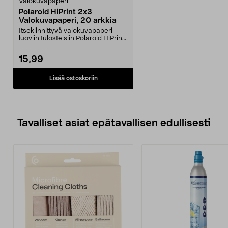
Valokuvapaperi
Polaroid HiPrint 2x3
Valokuvapaperi, 20 arkkia
Itsekiinnittyvä valokuvapaperi
luoviin tulosteisiin Polaroid HiPrint
2x3 -tulost...
15,99
Lisää ostoskoriin
Tavalliset asiat epätavallisen edullisesti