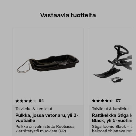
Vastaavia tuotteita
4.5viidestä
arvostelut
arvostel
94
177
tähdestä
Talvilelut & lumilelut
Talvilelut & lumilelut
Pulkka, jossa vetonaru, yli 3-
Rattikelkka Stiga Ic
vuotiaille
Black, yli 5-vuotiaill
Pulkka on valmistettu Ruotsissa
Stiga Iconic Black – pi
kierrätetystä muovista (PP).
helposti ohjattava rattik
Nopea pulkka, jossa...
Suosittu talvil...