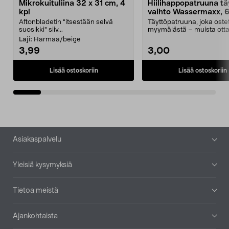
Mikrokuituliina 32 x 31 cm, 4
Hiilihappopatruuna tä
kpl
vaihto Wassermaxx, 6
Aftonbladetin "itsestään selvä
Täyttöpatruuna, joka ost
suosikki" siiv...
myymälästä – muista ott
patruuna mukaasi m...
Laji:
Harmaa/beige
3,99
3,00
Lisää ostoskoriin
Lisää ostoskoriin
Alatunniste
Asiakaspalvelu
Yleisiä kysymyksiä
Tietoa meistä
Ajankohtaista