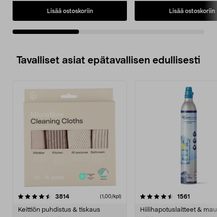
Lisää ostoskoriin
Lisää ostoskoriin
Tavalliset asiat epätavallisen edullisesti
4.5viidestä
arvostelut
4.5viidestä
arvostelu
3814
1561
(1,00/kpl)
tähdestä
t
Keittiön puhdistus & tiskaus
Hiilihapotuslaitteet & mau