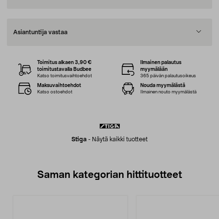
Asiantuntija vastaa
Toimitus alkaen 3,90 €
Ilmainen palautus
toimitustavalla Budbee
myymälään
Katso toimitusvaihtoehdot
365 päivän palautusoikeus
Maksuvaihtoehdot
Nouda myymälästä
Katso ostoehdot
Ilmainen nouto myymälästä
Stiga
-
Näytä kaikki tuotteet
Saman kategorian hittituotteet