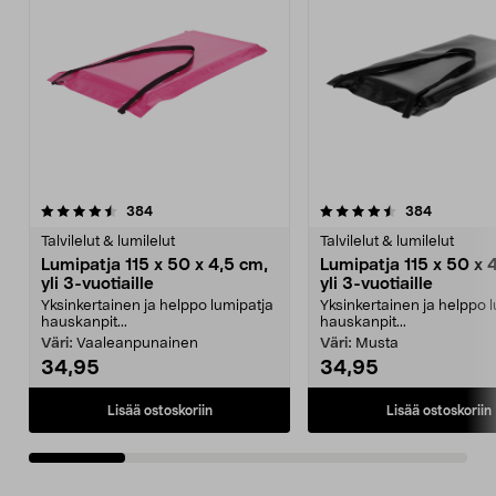
4.5 viidestä
arvostelut
4.5 viidestä
arvostelut
384
384
tähdestä
t
Talvilelut & lumilelut
Talvilelut & lumilelut
Lumipatja 115 x 50 x 4,5 cm,
Lumipatja 115 x 50 x 
yli 3-vuotiaille
yli 3-vuotiaille
Yksinkertainen ja helppo lumipatja
Yksinkertainen ja helppo 
hauskanpit...
hauskanpit...
Väri:
Vaaleanpunainen
Väri:
Musta
34,95
34,95
Lisää ostoskoriin
Lisää ostoskoriin