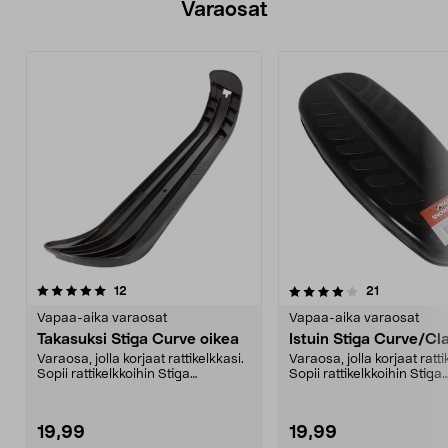
Varaosat
4.0viidestä
arvostelut
4.5viidestä
arvostelut
12
21
tähdestä
t
Vapaa-aika varaosat
Vapaa-aika varaosat
Takasuksi Stiga Curve oikea
Istuin Stiga Curve/Cl
Varaosa, jolla korjaat rattikelkkasi.
Varaosa, jolla korjaat ratti
Sopii rattikelkkoihin Stiga
Sopii rattikelkkoihin Stiga
Snowracer SX P...
Snowracer SX P...
19,99
19,99