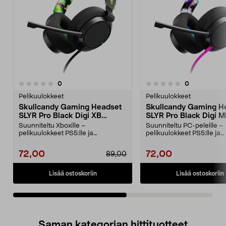
arvostelut
arvostelut
0
0
0.0viidestä
0.0 viidestä
tähdestä
t
Pelikuulokkeet
Pelikuulokkeet
Skullcandy Gaming Headset
Skullcandy Gaming H
SLYR Pro Black Digi XB
SLYR Pro Black Digi M
Pelikuulokkeet
Pelikuulokkeet
Suunniteltu Xboxille –
Suunniteltu PC-peleille –
pelikuulokkeet PS5:lle ja
pelikuulokkeet PS5:lle ja
pelikuulokkeet PS4:lle, Nintend...
pelikuulokkeet PS4:lle, sek
72,00
72,00
89,00
Lisää ostoskoriin
Lisää ostoskoriin
Saman kategorian hittituotteet