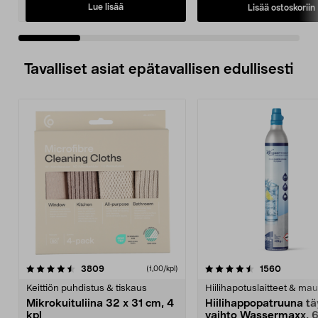
Lue lisää
Lisää ostoskoriin
Tavalliset asiat epätavallisen edullisesti
4.5viidestä
arvostelut
4.5viidestä
arvostel
3809
1560
(1,00/kpl)
tähdestä
t
Keittiön puhdistus & tiskaus
Hiilihapotuslaitteet & mau
Mikrokuituliina 32 x 31 cm, 4
Hiilihappopatruuna tä
kpl
vaihto Wassermaxx, 6