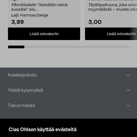
Aftonbladetin "itsestään selvä
Täyttöpatruuna, joka ost
suosikki" siiv...
myymälästä – muista ott
patruuna mukaasi m...
Laji:
Harmaa/beige
3,99
3,00
Lisää ostoskoriin
Lisää ostoskoriin
Alatunniste
Asiakaspalvelu
Yleisiä kysymyksiä
Tietoa meistä
Ajankohtaista
Clas Ohlson käyttää evästeitä
Muut yrityksemme