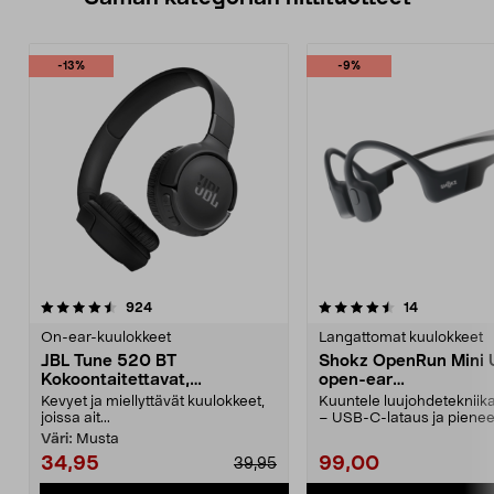
-13%
-9%
4.5 viidestä
arvostelut
4.5 viidestä
arvostelut
924
14
tähdestä
t
On-ear-kuulokkeet
Langattomat kuulokkeet
JBL Tune 520 BT
Shokz OpenRun Mini
Kokoontaitettavat,
open-ear
langattomat on ear
Luujohdekuulokkeet
Kevyet ja miellyttävät kuulokkeet,
Kuuntele luujohdetekniika
kuulokkeet
joissa ait...
– USB-C-lataus ja piene
päähän hyvin istuva ...
Väri:
Musta
34,95
99,00
39,95