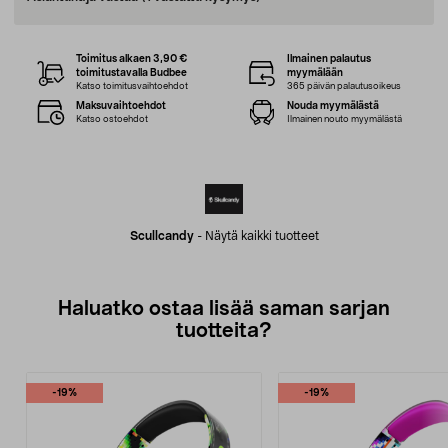
Toimitus alkaen 3,90 €
Ilmainen palautus
toimitustavalla Budbee
myymälään
Katso toimitusvaihtoehdot
365 päivän palautusoikeus
Maksuvaihtoehdot
Nouda myymälästä
Katso ostoehdot
Ilmainen nouto myymälästä
Scullcandy
-
Näytä kaikki tuotteet
Haluatko ostaa lisää saman sarjan
tuotteita?
-19%
-19%