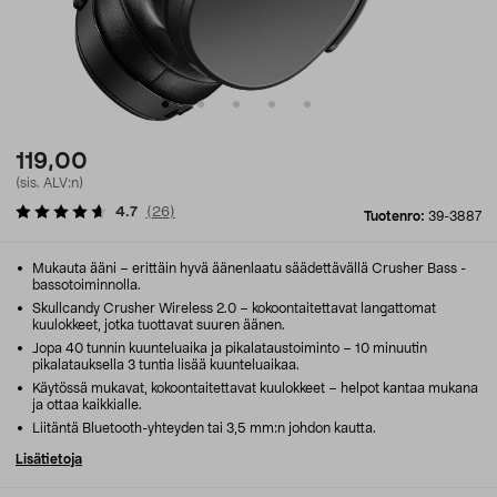
119,00
(sis. ALV:n)
4.7
(
26
)
Tuotenro:
39-3887
Mukauta ääni – erittäin hyvä äänenlaatu säädettävällä Crusher Bass -
bassotoiminnolla.
Skullcandy Crusher Wireless 2.0 – kokoontaitettavat langattomat
kuulokkeet, jotka tuottavat suuren äänen.
Jopa 40 tunnin kuunteluaika ja pikalataustoiminto – 10 minuutin
pikalatauksella 3 tuntia lisää kuunteluaikaa.
Käytössä mukavat, kokoontaitettavat kuulokkeet – helpot kantaa mukana
ja ottaa kaikkialle.
Liitäntä Bluetooth-yhteyden tai 3,5 mm:n johdon kautta.
Lisätietoja