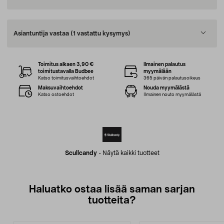
Asiantuntija vastaa
(1 vastattu kysymys)
Toimitus alkaen 3,90 €
Ilmainen palautus
toimitustavalla Budbee
myymälään
Katso toimitusvaihtoehdot
365 päivän palautusoikeus
Maksuvaihtoehdot
Nouda myymälästä
Katso ostoehdot
Ilmainen nouto myymälästä
Scullcandy
-
Näytä kaikki tuotteet
Haluatko ostaa lisää saman sarjan
tuotteita?