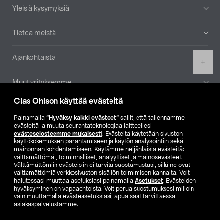
Yleisiä kysymyksiä
Tietoa meistä
Ajankohtaista
Product
+
quantity
Muut yrityksemme
Clas Ohlson käyttää evästeitä
Etsi myymälä
Painamalla
”Hyväksy kaikki evästeet”
sallit, että tallennamme
evästeitä ja muuta seurantateknologiaa laitteellesi
SE
NO
FI
evästeselosteemme mukaisesti
. Evästeitä käytetään sivuston
käyttökokemuksen parantamiseen ja käytön analysointiin sekä
FI
SV
mainonnan kohdentamiseen. Käytämme neljänlaisia evästeitä:
välttämättömät, toiminnalliset, analyyttiset ja mainosevästeet.
Välttämättömiin evästeisiin ei tarvita suostumustasi, sillä ne ovat
välttämättömiä verkkosivuston sisällön toimimisen kannalta. Voit
halutessasi muuttaa asetuksiasi painamalla
Asetukset
. Evästeiden
hyväksyminen on vapaaehtoista. Voit perua suostumuksesi milloin
vain muuttamalla evästeasetuksiasi, apua saat tarvittaessa
asiakaspalvelustamme.
Club Clas
Ostoehdot
Tietosuojaseloste