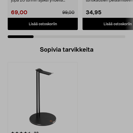
jopa 20 tunnin ajaksi yhdellä
tuntikausien pelaamiseen
latauksella. Kevyet l...
Vaaleanpunaiset Deltaco 
69,00
34,95
99,00
Lisää ostoskoriin
Lisää ostoskoriin
Sopivia tarvikkeita