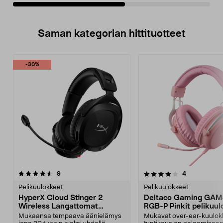
Saman kategorian hittituotteet
-30%
4.0 viidestä
arvostelut
4.5 viidestä
arvostelut
9
4
tähdestä
t
Pelikuulokkeet
Pelikuulokkeet
HyperX Cloud Stinger 2
Deltaco Gaming GAM
Wireless Langattomat
RGB-P Pinkit pelikuul
pelikuulokkeet
Mukaansa tempaava äänielämys
Mukavat over-ear-kuulok