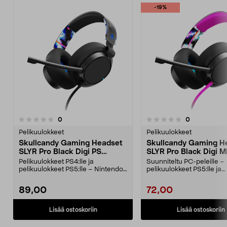
-19%
4.5viidestä
arvostelut
arvostelut
0
0
0.0viidestä
t
tähdestä
Pelikuulokkeet
Pelikuulokkeet
Skullcandy Gaming Headset
Skullcandy Gaming H
SLYR Pro Black Digi PS
SLYR Pro Black Digi M
Pelikuulokkeet
Pelikuulokkeet
Pelikuulokkeet PS4:lle ja
Suunniteltu PC-peleille –
pelikuulokkeet PS5:lle – Nintendo
pelikuulokkeet PS5:lle ja
Switchin, Xboxin ja ...
pelikuulokkeet PS4:lle, sek
89,00
72,00
Lisää ostoskoriin
Lisää ostoskoriin