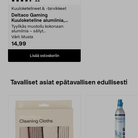
arvostelut
22
Kuuloketelineet & -tarvikkeet
Deltaco Gaming
Kuuloketeline alumiinia,
GAM-070
Tyylikäs muotoilu kokonaan
alumiinia – säilyt...
Väri:
Musta
14,99
Lisää ostoskoriin
Tavalliset asiat epätavallisen edullisesti