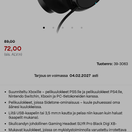
89,00
72,00
(sis. ALV:n)
Tuotenro:
39-3063
Tarjous on voimassa
04.02.2027
asti
Suunniteltu Xboxille – pelikuulokkeet PS5:lle ja pelikuulokkeet PS4:lle,
Nintendo Switchin, Xboxin ja PC-tietokoneiden kanssa.
Pelikuulokkeet, joissa Sidetone-ominaisuus – kuule puhuessasi oma
äänesi kuulokkeissa.
Liitä USB-kaapelin tai 3,5 mm:n kautta ja pelaa niin kauan kuin haluat
(kaapelit mukana).
Skullcandyn johdollinen Gaming Headset SLYR Pro Black Digi XB-
Mukavat kuulokkeet, joissa on mykistystoiminnolla varustettu irrotettava