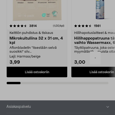
4.5viidestä
arvostelut
4.5viidestä
arvostelu
3814
1561
(1,00/kpl)
tähdestä
t
Keittiön puhdistus & tiskaus
Hiilihapotuslaitteet & mau
Mikrokuituliina 32 x 31 cm, 4
Hiilihappopatruuna tä
kpl
vaihto Wassermaxx, 6
Aftonbladetin "itsestään selvä
Täyttöpatruuna, joka ost
suosikki" siiv...
myymälästä – muista ott
patruuna mukaasi m...
Laji:
Harmaa/beige
-
3,99
3,00
Lisää ostoskoriin
Lisää ostoskoriin
Alatunniste
Asiakaspalvelu