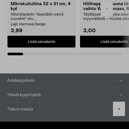
Mikrokuituliina 32 x 31 cm, 4
Hiilihappopatruuna tä
-
kpl
vaihto Wassermaxx, 6
Aftonbladetin "itsestään selvä
Täyttöpatruuna, joka ost
suosikki" siiv...
myymälästä – muista ott
patruuna mukaasi m...
Laji:
Harmaa/beige
3,99
3,00
Lisää ostoskoriin
Lisää ostoskoriin
Alatunniste
Asiakaspalvelu
Yleisiä kysymyksiä
Product
+
Tietoa meistä
quantity
Ajankohtaista