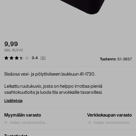
9,99
(sis. ALV:n)
3.4
(
5
)
Tuotenro:
51-3857
Sisäosa vesi- ja pölytiiviiseen laukkuun 41-1730.
Leikattu ruutukuvio, josta on helppo irrottaa pieniä
vaahtokuutioita ja luoda tila arvokkaille tavaroillesi.
Lisätietoja
Myymälän varasto
Verkkokaupan varasto
Hakee varastosaldoa...
Hakee varastosaldoa...