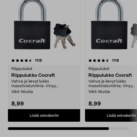
4.5viidestä
arvostelut
arvostelut
1118
1118
tähdestä
Riippulukot
Riippulukot
Riippulukko Cocraft
Riippulukko Cocraft
Vahva ja kevyt lukko
Vahva ja kevyt lukko
massiivialumiinia. Vinyy...
massiivialumiinia. Vinyy...
Väri:
Musta
Väri:
Musta
8,99
8,99
Lisää ostoskoriin
Lisää ostoskoriin