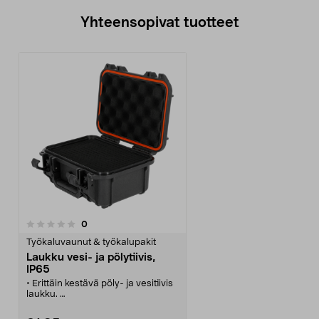
Yhteensopivat tuotteet
arvostelut
0
Työkaluvaunut & työkalupakit
Laukku vesi- ja pölytiivis,
IP65
• Erittäin kestävä pöly- ja vesitiivis
laukku.
• Suojaa arat ja arvokkaat
varusteet, kuten kameran ja