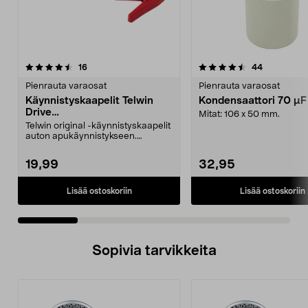
4.5 viidestä
arvostelut
4.5 viidestä
arvostelut
16
44
tähdestä
t
Pienrauta varaosat
Pienrauta varaosat
Käynnistyskaapelit Telwin
Kondensaattori 70 µ
Drive
Mitat: 106 x 50 mm.
Mini/9000/13000/1250/150
Telwin original -käynnistyskaapelit
0/1750, EC5
auton apukäynnistykseen.
Käynnistyskaapelit ...
19,99
32,95
Lisää ostoskoriin
Lisää ostoskoriin
Sopivia tarvikkeita