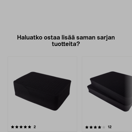
Haluatko ostaa lisää saman sarjan
tuotteita?
4.0viidestä
arvostelut
3.5viidestä
arvostelut
2
12
tähdestä
t