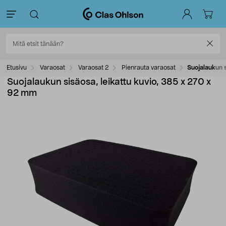
Etusivu
Varaosat
Varaosat 2
Pienrauta varaosat
Suojalaukun s
Suojalaukun sisäosa, leikattu kuvio, 385 x 270 x
92 mm