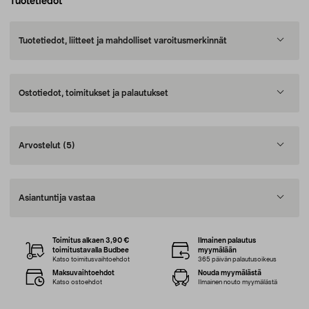
Tuotetiedot
Tuotetiedot, liitteet ja mahdolliset varoitusmerkinnät
Ostotiedot, toimitukset ja palautukset
Arvostelut
(5)
Asiantuntija vastaa
Toimitus alkaen 3,90 €
Ilmainen palautus
toimitustavalla Budbee
myymälään
Katso toimitusvaihtoehdot
365 päivän palautusoikeus
Maksuvaihtoehdot
Nouda myymälästä
Katso ostoehdot
Ilmainen nouto myymälästä