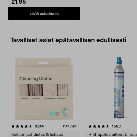
21,95
droonin.
• Automaattinen ilmaventtiili
tasoittaa paineen.
Lisää ostoskoriin
• Sisäpuoli iskuja vaimentavaa
materiaalia - suojaa sisältöä.
• IP65 - suojaa pölyltä, kosteudelta
ja vedeltä.
Tavalliset asiat epätavallisen edullisesti
4.5viidestä
arvostelut
4.5viidestä
arvostelu
3814
1563
(1,00/kpl)
tähdestä
t
Keittiön puhdistus & tiskaus
Hiilihapotuslaitteet & mau