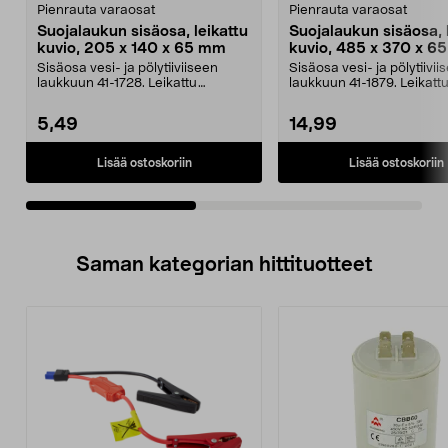
Pienrauta varaosat
Pienrauta varaosat
Suojalaukun sisäosa, leikattu
Suojalaukun sisäosa, 
kuvio, 205 x 140 x 65 mm
kuvio, 485 x 370 x 6
kpl
Sisäosa vesi- ja pölytiiviiseen
Sisäosa vesi- ja pölytiivii
laukkuun 41-1728. Leikattu
laukkuun 41-1879. Leikatt
ruutukuvio, josta on ...
ruutukuvio, josta on ...
5,49
14,99
Lisää ostoskoriin
Lisää ostoskoriin
Saman kategorian hittituotteet