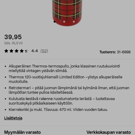
39,95
(sis. ALV:n)
4.4
(
52
)
Tuotenro:
31-6998
Alkuperäinen Thermos-termospullo, jonka klassinen ruutukuviointi
miellyttää vintagen ystävän silmää.
Thermos 120-vuotisjuhlamalli Limited Edition –ylistys alkuperäiselle
muotoilulle.
Retrotermari – pitää juoman lämpimänä tai kylmänä ilman, että juoman
lämpötilan tuntee pulloa käsiteltäessä.
Kulutusta kestävä rakenne ruostumatonta terästä – luotettavaa
suorituskykyä pitkäaikaiseen käyttöön.
Kierrekorkki ja muki. Tilavuus: 470 ml. Viiden vuoden takuu.
Lisätietoja
Myymälän varasto
Verkkokaupan varasto