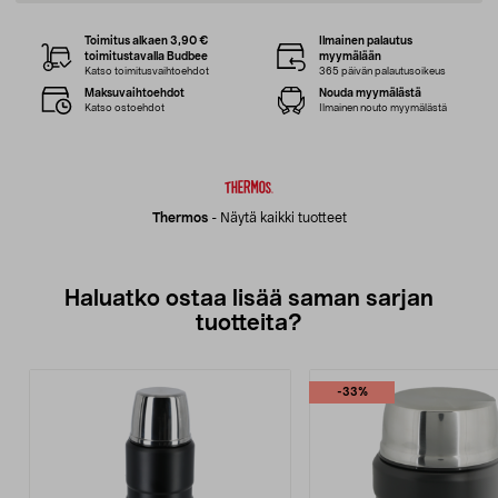
Toimitus alkaen 3,90 €
Ilmainen palautus
toimitustavalla Budbee
myymälään
Katso toimitusvaihtoehdot
365 päivän palautusoikeus
Maksuvaihtoehdot
Nouda myymälästä
Katso ostoehdot
Ilmainen nouto myymälästä
Thermos
-
Näytä kaikki tuotteet
Haluatko ostaa lisää saman sarjan
tuotteita?
-33%