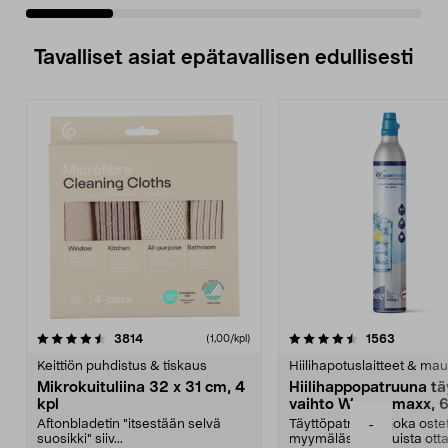
Tavalliset asiat epätavallisen edullisesti
4.5viidestä
arvostelut
4.5viidestä
arvostelu
3814
1563
(1,00/kpl)
tähdestä
t
Keittiön puhdistus & tiskaus
Hiilihapotuslaitteet & mau
Mikrokuituliina 32 x 31 cm, 4
Hiilihappopatruuna tä
kpl
vaihto Wassermaxx, 6
Aftonbladetin "itsestään selvä
Täyttöpatruuna, joka ost
-
suosikki" siiv...
myymälästä – muista ott