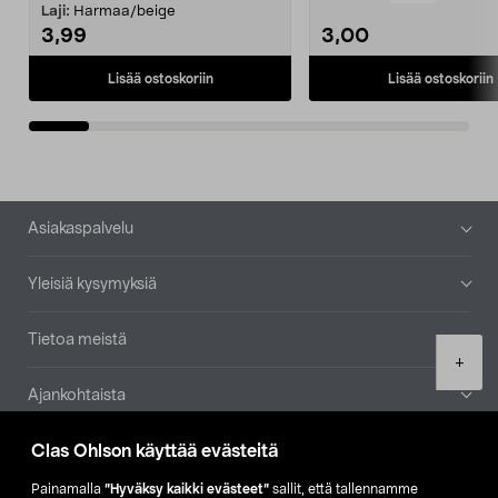
patruuna mukaasi m...
Laji:
Harmaa/beige
3,99
3,00
Lisää ostoskoriin
Lisää ostoskoriin
Alatunniste
Asiakaspalvelu
Yleisiä kysymyksiä
Tietoa meistä
Product
+
quantity
Ajankohtaista
Clas Ohlson käyttää evästeitä
Muut yrityksemme
Painamalla
”Hyväksy kaikki evästeet”
sallit, että tallennamme