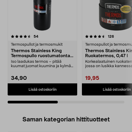
4.5viidestä
arvostelut
4.5viidestä
arvostelut
54
126
tähdestä
t
Termospullot ja termosmukit
Termospullot ja termosmu
Thermos Stainless King
Thermos Stainless Ki
Termospullo ruostumatonta
Ruokatermos, 0,47 l
terästä, 1,2 l
Iso laadukas termos – pitää
Korkealaatuinen ruokate
kuumat juomat kuumina ja kylmät
jossa on lusikka kannessa
juomat viileinä. The...
eristetty tarjoiluasti...
34,90
19,95
Lisää ostoskoriin
Lisää ostoskoriin
Saman kategorian hittituotteet