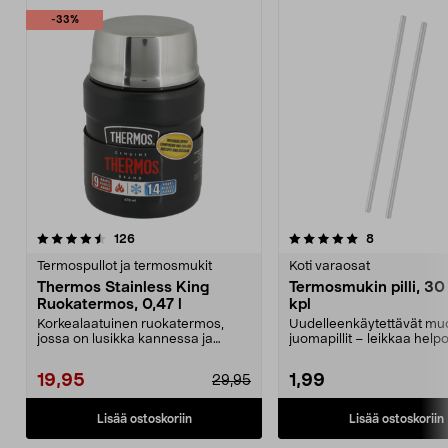
-33%
5.0 viidestä
arvostelut
4.5 viidestä
arvostelut
126
8
tähdestä
t
Termospullot ja termosmukit
Koti varaosat
Thermos Stainless King
Termosmukin pilli, 30
Ruokatermos, 0,47 l
kpl
Korkealaatuinen ruokatermos,
Uudelleenkäytettävät muov
jossa on lusikka kannessa ja
juomapillit – leikkaa helpo
eristetty tarjoiluasti...
sopivan pituisik...
19,95
1,99
29,95
Lisää ostoskoriin
Lisää ostoskoriin