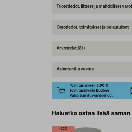
Tuotetiedot, liitteet ja mahdolliset var
Ostotiedot, toimitukset ja palautukset
Arvostelut
(81)
Asiantuntija vastaa
Toimitus alkaen 3,90 €
toimitustavalla Budbee
Katso toimitusvaihtoehdot
Haluatko ostaa lisää saman 
-33%