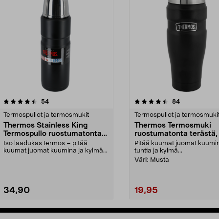
4.5viidestä
arvostelut
4.5viidestä
arvostelut
54
84
tähdestä
Termospullot ja termosmukit
Termospullot ja termosmuki
Thermos Stainless King
Thermos Termosmuki
Termospullo ruostumatonta
ruostumatonta terästä,
terästä, 1,2 l
ml
Iso laadukas termos – pitää
Pitää kuumat juomat kuumi
kuumat juomat kuumina ja kylmät
tuntia ja kylmä...
juomat viileinä. The...
Väri:
Musta
34,90
19,95