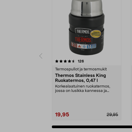
5viidestä
4.5viidestä
arvostelut
126
tähdestä
tähdestä
Termospullot ja termosmukit
Thermos Stainless King
Ruokatermos, 0,47 l
Korkealaatuinen ruokatermos,
jossa on lusikka kannessa ja
eristetty tarjoiluasti...
19,95
29,95