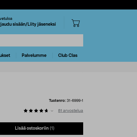
vetuloa
rjaudu sisään/Liity jäseneksi
ukset
Palvelumme
Club Clas
Tuotenro:
31-6999-1
81
arvostelua
Lisää ostoskoriin
(1)