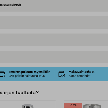
oitusmerkinnät
Ilmainen palautus myymälään
Maksuvaihtoehdot
365 päivän palautusoikeus
Katso ostoehdot
sarjan tuotteita?
-33%