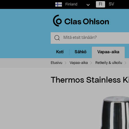
Select
FI
SV
Finland
market
Koti
Sähkö
Vapaa-aika
Etusivu
Vapaa-aika
Retkeily & ulkoilu
Thermos Stainless K