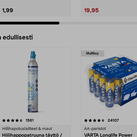
1,99
19,95
 edullisesti
Multibuy
4.5viidestä
arvostelut
4.5viidestä
arvostelut
1561
24107
tähdestä
Hiilihapotuslaitteet & maut
AA-paristot
Hiilihappopatruuna täyttö /
VARTA Longlife Power