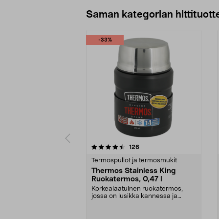
Lisää ostoskoriin
Saman kategorian hittituott
-33%
5 viidestä
5.0 viidestä
arvostelut
126
tähdestä
tähdestä
Termospullot ja termosmukit
Thermos Stainless King
Ruokatermos, 0,47 l
Korkealaatuinen ruokatermos,
jossa on lusikka kannessa ja
eristetty tarjoiluasti...