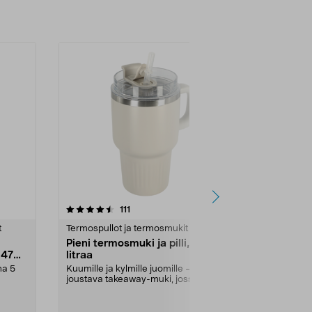
Lisää ostoskoriin
4.5 viidestä
arvostelut
5.0
111
5
tähdestä
tähdestä
t
Termospullot ja termosmukit
Termospullot 
Pieni termosmuki ja pilli, 0,6
Pumpputer
 470
litraa
ruostumaton
na 5
Kuumille ja kylmille juomille –
Kestävä ja hel
joustava takeaway-muki, jossa
termos kuumill
kahva ja pilli. Pi...
juomille. Erityi