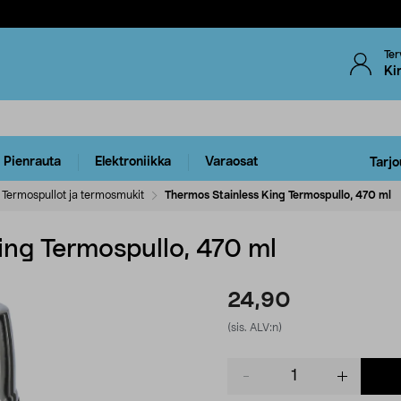
Ter
Ki
Pienrauta
Elektroniikka
Varaosat
Tarjo
Termospullot ja termosmukit
Thermos Stainless King Termospullo, 470 ml
ing Termospullo, 470 ml
24,90
(sis. ALV:n)
Product
quantity