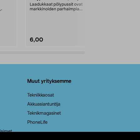
kahvat, 30 l
Laadukkaat pölypussit ovat
markkinoiden parhaimpia.
A-
Testivoittaja 
Kestävä, jopa 50 % suurempi ...
roskapussi u
Roskapussi, jo
6,00
2,00
Lisää ostoskoriin
Lisää
Muut yrityksemme
Tekniikkaosat
Akkuasiantuntija
Teknikmagasinet
PhoneLife
isimet