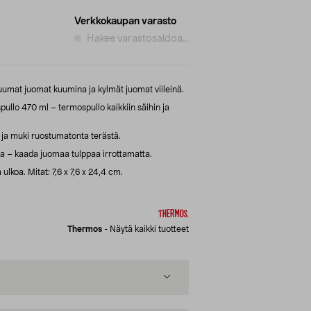
Verkkokaupan varasto
Hakee varastosaldoa...
uumat juomat kuumina ja kylmät juomat viileinä.
llo 470 ml – termospullo kaikkiin säihin ja
 ja muki ruostumatonta terästä.
pa – kaada juomaa tulppaa irrottamatta.
ulkoa. Mitat: 7,6 x 7,6 x 24,4 cm.
Thermos
-
Näytä kaikki tuotteet