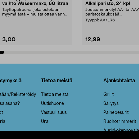
vaihto Wassermaxx, 60 litraa
Alkaliparisto, 24 kpl
Täyttöpatruuna, joka ostetaan
Joutsenmerkityt AA- tai AA
myymälästä – muista ottaa vanha
paristot kaukosää...
patruuna mukaasi m...
Tyyppi:
AA/LR6
3,00
12,99
Lisää ostoskoriin
Lisää ostoskoriin
ysymyksiä
Tietoa meistä
Ajankohtaista
isään/Rekisteröidy
Tietoa meistä
Grillit
 salasana?
Uutishuone
Säilytys
ot
Vastuullisuus
Painepesurit
ria
Ura
Ruohotrimmerit
Aurinkokennovala