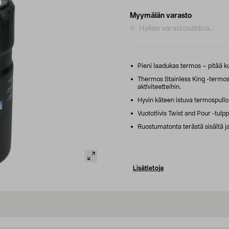
Myymälän varasto
Hakee varastosaldoa...
Pieni laadukas termos – pitää k
Thermos Stainless King -termospu
aktiviteetteihin.
Hyvin käteen istuva termospullo
Vuototiivis Twist and Pour -tulp
Ruostumatonta terästä sisältä ja 
Lisätietoja