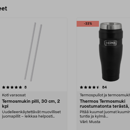
Lisää ostoskoriin
Lisää ostoskoriin
eet
-33%
4.5 viidestä
arvostelut
4.5 viidestä
arvostelut
8
84
tähdestä
Koti varaosat
Termospullot ja termosmuki
Termosmukin pilli, 30 cm, 2
Thermos Termosmuki
kpl
ruostumatonta terästä,
ml
Uudelleenkäytettävät muovilliset
Pitää kuumat juomat kuumi
juomapillit – leikkaa helposti
tuntia ja kylmä...
sopivan pituisik...
Väri:
Musta