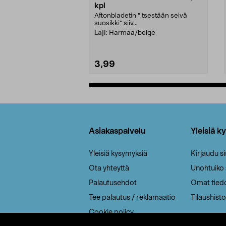
kpl
Aftonbladetin "itsestään selvä
suosikki" siiv...
Laji:
Harmaa/beige
3,99
Lisää ostoskoriin
Alatunniste
Asiakaspalvelu
Yleisiä k
Yleisiä kysymyksiä
Kirjaudu s
Ota yhteyttä
Unohtuiko
Palautusehdot
Omat tied
Tee palautus / reklamaatio
Tilaushisto
Cookie policy