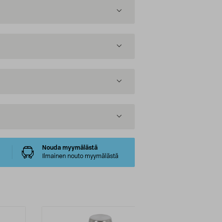
Nouda myymälästä
Ilmainen nouto myymälästä