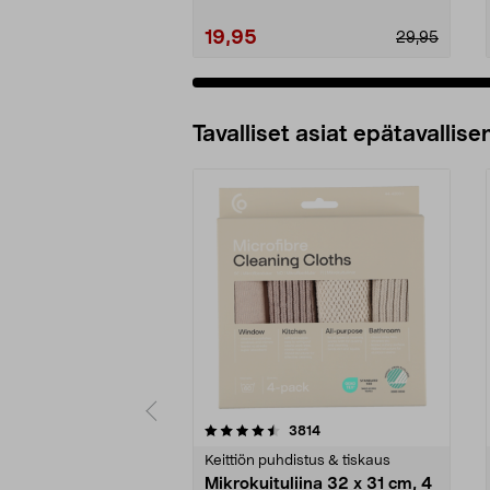
19,95
29,95
Tavalliset asiat epätavallisen
5viidestä
4.5viidestä
arvostelut
3814
tähdestä
tähdestä
Keittiön puhdistus & tiskaus
Mikrokuituliina 32 x 31 cm, 4