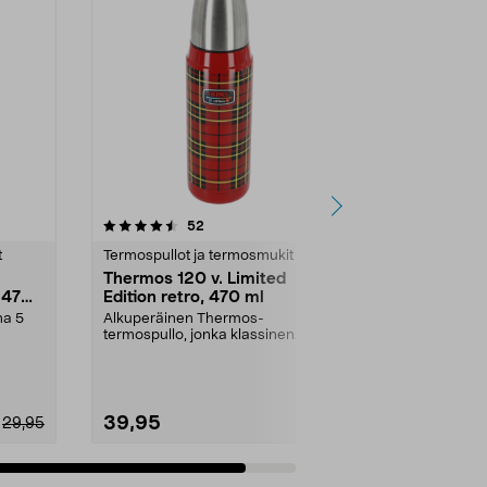
arvostelut
52
tähdestä
t
Termospullot ja termosmukit
Thermos 120 v. Limited
 470
Edition retro, 470 ml
na 5
Alkuperäinen Thermos-
termospullo, jonka klassinen
ruutukuviointi miellyttää vint...
39,95
29,95