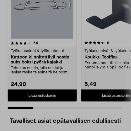
4.5 viidestä
arvostelut
4.5 viidestä
arvostelut
64
9
tähdestä
t
Työkaluseinät & työkalutaulut
Työkaluseinät & työkaluta
Kattoon kiinnitettävä nostin
Koukku Toolflex
suksiboksi pyörä kajakki
Erinomainen räteille, pie
harjoille ym. Sopii Toolflex
Tehokas nostin, jolla nostat ja
alumiinikiskoon...
lasket raskaita esineitä helposti.
Kattoon kiinn...
24,90
5,49
Lisää ostoskoriin
Lisää ostoskoriin
Tavalliset asiat epätavallisen edullisesti