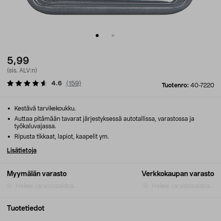
5,99
(sis. ALV:n)
4.6
(
159
)
Tuotenro:
40-7220
Kestävä tarvikekoukku.
Auttaa pitämään tavarat järjestyksessä autotallissa, varastossa ja
työkaluvajassa.
Ripusta tikkaat, lapiot, kaapelit ym.
Lisätietoja
Myymälän varasto
Verkkokaupan varasto
Hakee varastosaldoa...
Hakee varastosaldoa...
Tuotetiedot