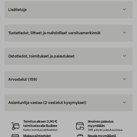
Lisätietoja
Tuotetiedot, liitteet ja mahdolliset varoitusmerkinnät
Ostotiedot, toimitukset ja palautukset
Arvostelut
(159)
Asiantuntija vastaa
(2 vastatut kysymykset)
Toimitus alkaen 3,90 €
Ilmainen palautus
toimitustavalla Budbee
myymälään
Katso toimitusvaihtoehdot
365 päivän palautusoikeus
Maksuvaihtoehdot
Nouda myymälästä