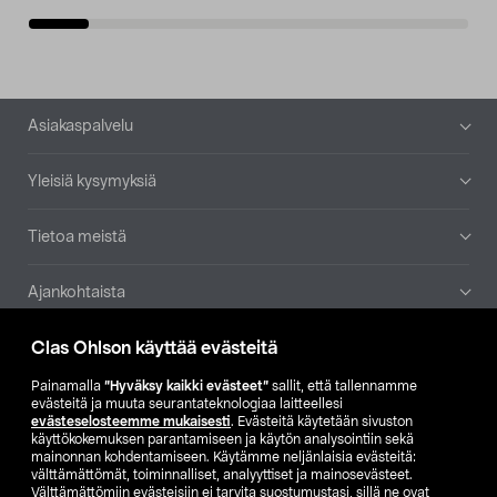
Alatunniste
Asiakaspalvelu
Yleisiä kysymyksiä
Tietoa meistä
Ajankohtaista
Clas Ohlson käyttää evästeitä
Muut yrityksemme
Painamalla
”Hyväksy kaikki evästeet”
sallit, että tallennamme
Etsi myymälä
evästeitä ja muuta seurantateknologiaa laitteellesi
evästeselosteemme mukaisesti
. Evästeitä käytetään sivuston
käyttökokemuksen parantamiseen ja käytön analysointiin sekä
mainonnan kohdentamiseen. Käytämme neljänlaisia evästeitä:
SE
NO
FI
välttämättömät, toiminnalliset, analyyttiset ja mainosevästeet.
Välttämättömiin evästeisiin ei tarvita suostumustasi, sillä ne ovat
FI
SV