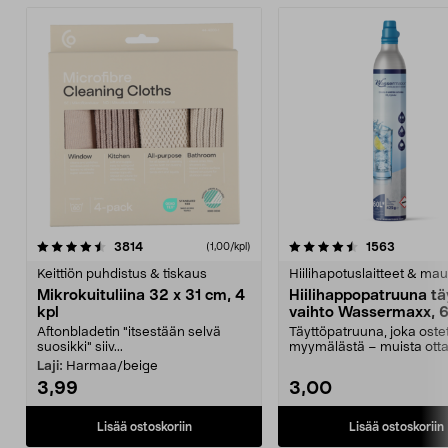
4.5viidestä
arvostelut
4.5viidestä
arvostelu
3814
1563
(1,00/kpl)
tähdestä
t
Keittiön puhdistus & tiskaus
Hiilihapotuslaitteet & mau
Mikrokuituliina 32 x 31 cm, 4
Hiilihappopatruuna tä
kpl
vaihto Wassermaxx, 6
Aftonbladetin "itsestään selvä
Täyttöpatruuna, joka ost
suosikki" siiv...
myymälästä – muista ott
patruuna mukaasi m...
Laji:
Harmaa/beige
3,99
3,00
Lisää ostoskoriin
Lisää ostoskoriin