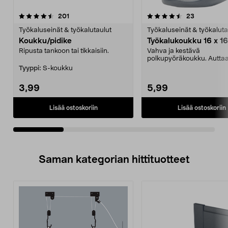
4.5viidestä
arvostelut
4.5viidestä
arvostelut
201
23
tähdestä
t
Työkaluseinät & työkalutaulut
Työkaluseinät & työkaluta
Koukku/pidike
Työkalukoukku 16 x 1
Ripusta tankoon tai tikkaisiin.
Vahva ja kestävä
polkupyöräkoukku. Autta
pitämään autotallin ja va
Tyyppi:
S-koukku
järjes...
3,99
5,99
Lisää ostoskoriin
Lisää ostoskoriin
Saman kategorian hittituotteet