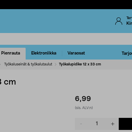
Ter
Ki
Pienrauta
Elektroniikka
Varaosat
Tarjo
Työkaluseinät & työkalutaulut
Työkalupidike 12 x 33 cm
3 cm
6,99
(sis. ALV:n)
Product
quantity