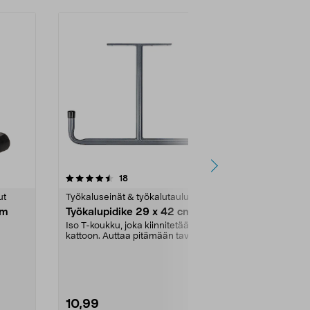
4.5viidestä
arvostelut
4.5
18
6
tähdestä
tähdestä
ut
Työkaluseinät & työkalutaulut
Työkaluseinät
cm
Työkalupidike 29 x 42 cm
Työkalupidi
Iso T-koukku, joka kiinnitetään
Kestävä tarvi
kattoon. Auttaa pitämään tavarat
pitämään tava
ton
järjestyksessä ...
autotallissa, v
10,99
5,99