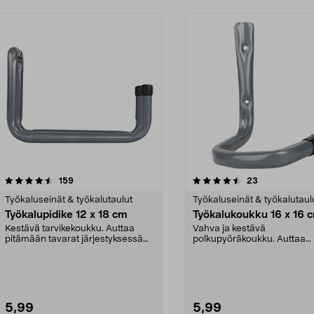
4.5viidestä
arvostelut
4.5viidestä
arvostelut
159
23
tähdestä
Työkaluseinät & työkalutaulut
Työkaluseinät & työkalutaul
Työkalupidike 12 x 18 cm
Työkalukoukku 16 x 16 
Kestävä tarvikekoukku. Auttaa
Vahva ja kestävä
pitämään tavarat järjestyksessä
polkupyöräkoukku. Auttaa
autotallissa, vara...
pitämään autotallin ja varas
järjes...
5,99
5,99