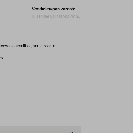
Verkkokaupan varasto
Hakee varastosaldoa...
ksessä autotallissa, varastossa ja
ym.