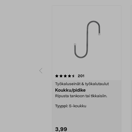
5viidestä
4.5viidestä
arvostelut
201
tähdestä
tähdestä
Työkaluseinät & työkalutaulut
Koukku/pidike
Ripusta tankoon tai tikkaisiin.
Tyyppi:
S-koukku
3,99