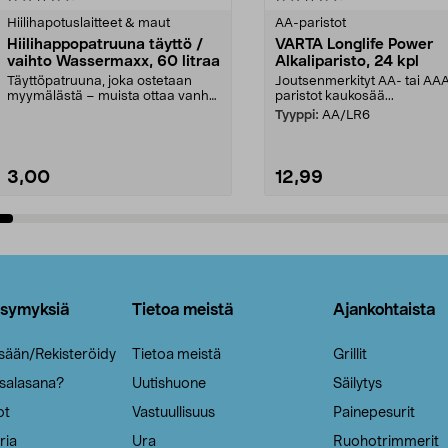
tähdestä
Hiilihapotuslaitteet & maut
AA-paristot
Hiilihappopatruuna täyttö /
VARTA Longlife Power
vaihto Wassermaxx, 60 litraa
Alkaliparisto, 24 kpl
Täyttöpatruuna, joka ostetaan
Joutsenmerkityt AA- tai AA
myymälästä – muista ottaa vanha
paristot kaukosää...
patruuna mukaasi m...
Tyyppi:
AA/LR6
3,00
12,99
Lisää ostoskoriin
Lisää ostoskoriin
ysymyksiä
Tietoa meistä
Ajankohtaista
isään/Rekisteröidy
Tietoa meistä
Grillit
 salasana?
Uutishuone
Säilytys
ot
Vastuullisuus
Painepesurit
ria
Ura
Ruohotrimmerit