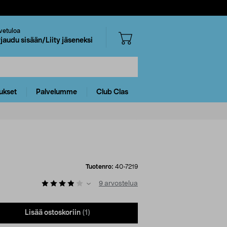
vetuloa
rjaudu sisään/Liity jäseneksi
ukset
Palvelumme
Club Clas
Tuotenro:
40-7219
9
arvostelua
Lisää ostoskoriin
(1)