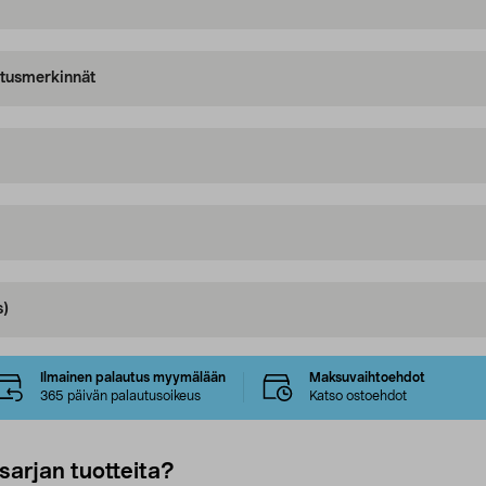
oitusmerkinnät
s)
Ilmainen palautus myymälään
Maksuvaihtoehdot
365 päivän palautusoikeus
Katso ostoehdot
sarjan tuotteita?