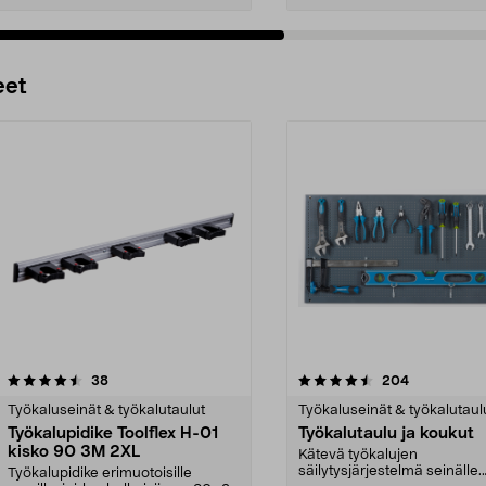
Lisää ostoskoriin
Lisää ostoskoriin
eet
4.5 viidestä
arvostelut
4.5 viidestä
arvostelut
38
204
tähdestä
Työkaluseinät & työkalutaulut
Työkaluseinät & työkalutaul
Työkalupidike Toolflex H-01
Työkalutaulu ja koukut
kisko 90 3M 2XL
Kätevä työkalujen
säilytysjärjestelmä seinälle.
Työkalupidike erimuotoisille