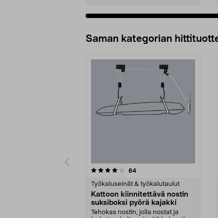
Lisää ostoskoriin
Saman kategorian hittituott
0 viidestä
4.5 viidestä
arvostelut
64
tähdestä
tähdestä
Työkaluseinät & työkalutaulut
Kattoon kiinnitettävä nostin
suksiboksi pyörä kajakki
Tehokas nostin, jolla nostat ja