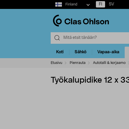
Select
FI
SV
Finland
market
Koti
Sähkö
Vapaa-aika
Etusivu
Pienrauta
Autotalli & korjaamo
Työkalupidike 12 x 3