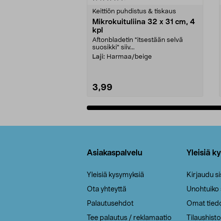
tähdestä
tähdestä
Keittiön puhdistus & tiskaus
Mikrokuituliina 32 x 31 cm, 4
kpl
Aftonbladetin "itsestään selvä
suosikki" siiv...
Laji:
Harmaa/beige
3,99
Lisää ostoskoriin
Alatunniste
Asiakaspalvelu
Yleisiä k
Yleisiä kysymyksiä
Kirjaudu s
Ota yhteyttä
Unohtuiko
Palautusehdot
Omat tied
Tee palautus / reklamaatio
Tilaushisto