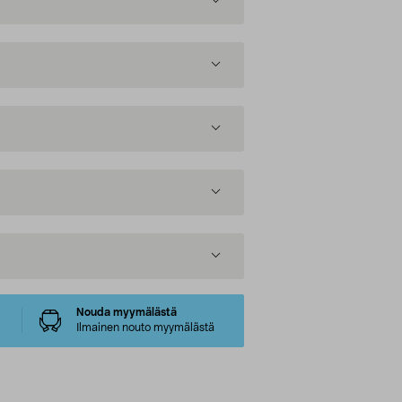
Nouda myymälästä
Ilmainen nouto myymälästä