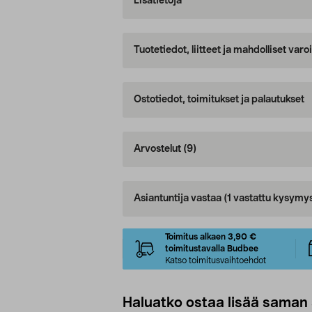
Lisätietoja
Tuotetiedot, liitteet ja mahdolliset var
Ostotiedot, toimitukset ja palautukset
Arvostelut
(9)
Asiantuntija vastaa
(1 vastattu kysymy
Toimitus alkaen 3,90 €
toimitustavalla Budbee
Katso toimitusvaihtoehdot
Haluatko ostaa lisää saman 