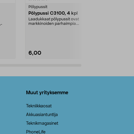
tähdestä
tähdestä
Pölypussit
Kierrätys & ro
Pölypussi C3100, 4 kpl
Roskapussi,
kahvat, 30 l
Laadukkaat pölypussit ovat
markkinoiden parhaimpia.
A-
Testivoittaja 
Kestävä, jopa 50 % suurempi ...
roskapussi u
Roskapussi, jo
6,00
2,00
Lisää ostoskoriin
Lisää
Muut yrityksemme
Tekniikkaosat
Akkuasiantuntija
Teknikmagasinet
PhoneLife