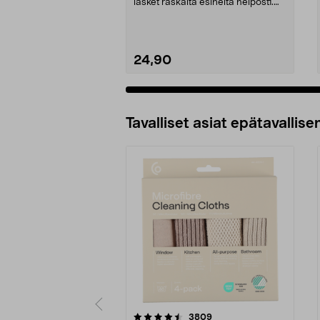
lasket raskaita esineitä helposti.
Kattoon kiinn...
24,90
Tavalliset asiat epätavallisen
5viidestä
4.5viidestä
arvostelut
3809