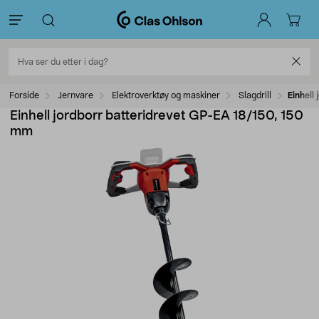
Forside
Jernvare
Elektroverktøy og maskiner
Slagdrill
Einhell
Einhell jordborr batteridrevet GP-EA 18/150, 150
mm