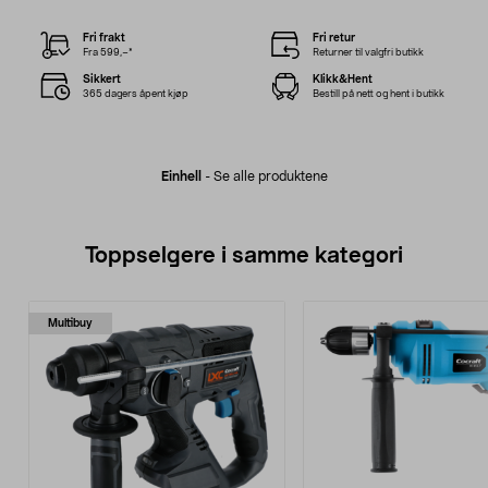
Fri frakt
Fri retur
Fra 599,–*
Returner til valgfri butikk
Sikkert
Klikk&Hent
365 dagers åpent kjøp
Bestill på nett og hent i butikk
Einhell
-
Se alle produktene
Toppselgere i samme kategori
Multibuy