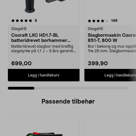
4.0 av 5 stjerner
anmeldelser
4.5 av 5 stjerner
anmeldels
9
149
Slagdrill
Slagdrill
Cocraft LXC HD1.7-BL
Slagbormaskin Cocraf
batteridrevet borhammer
851-T, 800 W
SDS, 18 V
Batteridrevet slagbor med kraftig
Bor i betong og mur oppti
slagstyrke på 1,7 J – 5 års garanti.
Tre 25 mm. Slagbormaski
Cocraft L...
Cocraft HI 851-T – st...
699,00
399,90
Legg i handlekurv
Legg i handlekurv
Passende tilbehør