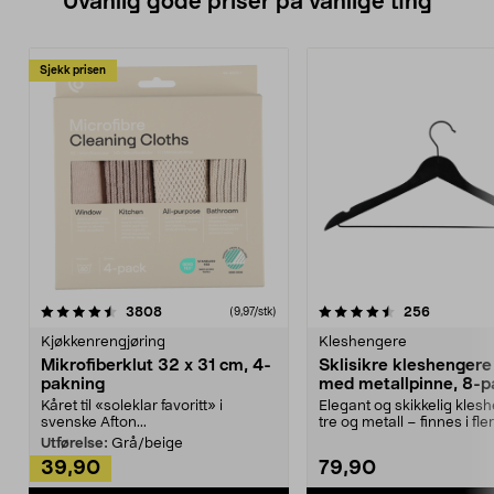
Uvanlig gode priser på vanlige ting
Sjekk prisen
4.5av 5 stjerner
anmeldelser
4.5av 5 stjerner
anmeldels
3808
256
(9,97/stk)
Kjøkkenrengjøring
Kleshengere
Mikrofiberklut 32 x 31 cm, 4-
Sklisikre kleshengere 
pakning
med metallpinne, 8-p
Kåret til «soleklar favoritt» i
Elegant og skikkelig kles
svenske Afton...
tre og metall – finnes i fle
Kleshe...
Utførelse:
Grå/beige
39,90
79,90