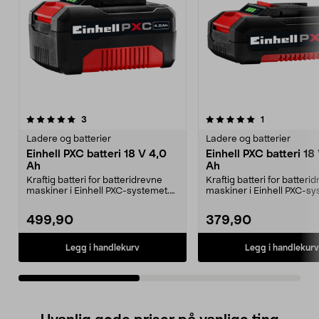
5.0av 5 stjerner
anmeldelser
5.0av 5 stjerner
anmeldelser
3
1
Ladere og batterier
Ladere og batterier
Einhell PXC batteri 18 V 4,0
Einhell PXC batteri 18
Ah
Ah
Kraftig batteri for batteridrevne
Kraftig batteri for batteri
maskiner i Einhell PXC-systemet.
maskiner i Einhell PXC-sy
Einhell PXC 1...
Einhell PXC 1...
499,90
379,90
Legg i handlekurv
Legg i handlekurv