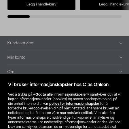
Legg i handlekurv
Legg i handlekurv
Bunntekst
Kundeservice
Min konto
Om
Vi bruker informasjonskapsler hos Clas Ohlson
Aktuelt
Ved å trykke på
«Godta alle informasjonskapsler»
samtykker du i at vi
lagrer informasjonskapsler (cookies) og annen sporingsteknologi på
Våre selskaper
din enhet i henhold til vår
policy for informasjonskapsler
for å
forbedre brukeropplevelsen din på vårt nettsted, analysere bruken av
nettstedet og for å tilpasse våre markedsføringstiltak. Vi bruker fire
Finn din butikk
typer informasjonskapsler: nødvendige, funksjonelle, analytiske og
annonserelaterte. For nødvendige informasjonskapsler er det ikke noe
krav om samtykke, ettersom de er nødvendige for at nettstedet skal