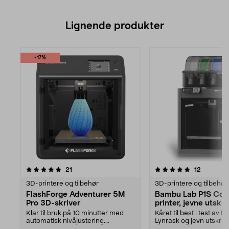
Lignende produkter
-17%
5.0av 5 stjerner
anmeldelser
4.5av 5 stjerner
anmeldel
21
12
3D-printere og tilbehør
3D-printere og tilbehør
FlashForge Adventurer 5M
Bambu Lab P1S Co
Pro 3D-skriver
printer, jevne utskri
Klar til bruk på 10 minutter med
Kåret til best i test av t
automatisk nivåjustering.
Lynrask og jevn utskrif
FlashForge Adventurer...
kvalitet....