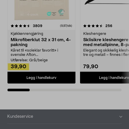
4.5av 5 stjerner
anmeldelser
4.5av 5 stjerner
anmeldels
3809
256
(9,97/stk)
Kjøkkenrengjøring
Kleshengere
Mikrofiberklut 32 x 31 cm, 4-
Sklisikre kleshengere 
pakning
med metallpinne, 8-p
Kåret til «soleklar favoritt» i
Elegant og skikkelig kles
svenske Afton...
tre og metall – finnes i fle
Kleshe...
Utførelse:
Grå/beige
39,90
79,90
Legg i handlekurv
Legg i handlekurv
Bunntekst
Kundeservice