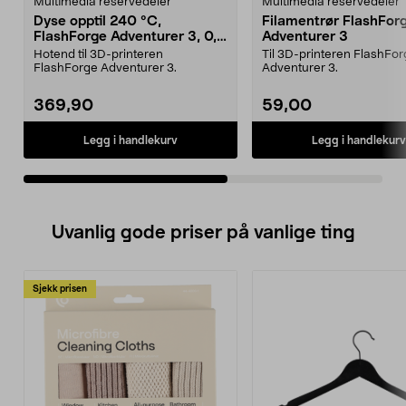
Multimedia reservedeler
Multimedia reservedeler
Dyse opptil 240 °C,
Filamentrør FlashFor
FlashForge Adventurer 3, 0,4
Adventurer 3
mm
Hotend til 3D-printeren
Til 3D-printeren FlashFo
FlashForge Adventurer 3.
Adventurer 3.
369,90
59,00
Legg i handlekurv
Legg i handlekurv
Uvanlig gode priser på vanlige ting
Sjekk prisen