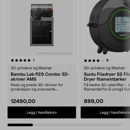
4.0 av 5 stjerner
anmeldelser
5.0 av 5 stjerner
anmeldelser
1
9
3D-printere og tilbehør
3D-printere og tilbehør
Bambu Lab P2S Combo 3D-
Sunlu Filadryer S2 Fi
skriver AMS
Dryer filamenttørker
Rask og presis 3D-skriver for
Få bedre 3D-utskrifter – t
produksjon og avanserte
filamentet for å unngå fuk
prosjekter i høy hastighet...
Filadryer S2 fi...
12490,00
899,00
Legg i handlekurv
Legg i handlekurv