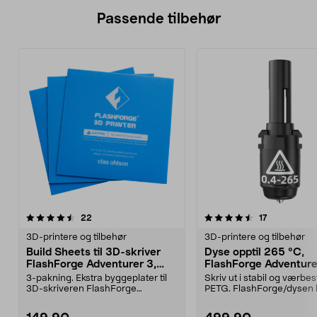
Passende tilbehør
4.5av 5 stjerner
anmeldelser
anmeldelser
22
17
3D-printere og tilbehør
3D-printere og tilbehør
Build Sheets til 3D-skriver
Dyse opptil 265 °C,
FlashForge Adventurer 3,
FlashForge Adventurer
38-8870
mm
3-pakning. Ekstra byggeplater til
Skriv ut i stabil og værbe
3D-skriveren FlashForge
PETG. FlashForge/dysen 
Adventurer 3. Mål 157 ...
mulighet for utsk...