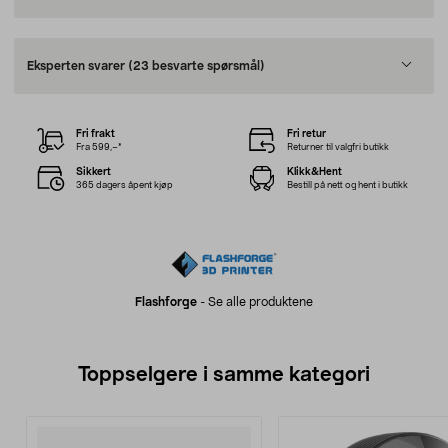
Eksperten svarer
(23 besvarte spørsmål)
Fri frakt
Fri retur
Fra 599,–*
Returner til valgfri butikk
Sikkert
Klikk&Hent
365 dagers åpent kjøp
Bestill på nett og hent i butikk
Flashforge
-
Se alle produktene
Toppselgere i samme kategori