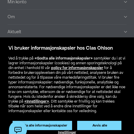
Min konto
Om
Aktuelt
Våre selskaper
Vi bruker informasjonskapsler hos Clas Ohlson
Ved å trykke på
«Godta alle informasjonskapsler»
samtykker du i at vi
Finn din butikk
lagrer informasjonskapsler (cookies) og annen sporingsteknologi på
din enhet i henhold til vår
policy for informasjonskapsler
for å
forbedre brukeropplevelsen din på vårt nettsted, analysere bruken av
SE
NO
FI
nettstedet og for å tilpasse våre markedsføringstiltak. Vi bruker fire
typer informasjonskapsler: nødvendige, funksjonelle, analytiske og
annonserelaterte. For nødvendige informasjonskapsler er det ikke noe
krav om samtykke, ettersom de er nødvendige for at nettstedet skal
fungere. Hvis du istedenfor ønsker å skreddersy dine valg, kan du
trykke på
«Innstillinger»
. Ditt samtykke er frivillig og kan trekkes
tilbake når som helst ved å endre dine innstillinger for
informasjonskapsler eller kontakte oss for veiledning.
Privacy statement
Medlemsvilkår
Kjøpsvilkår
For bedrifter
Endre til priser ekskl. moms
Produktet har utgått
Godta alle informasjonskapsler
Avvis alle
Artikkelnr.:
38-8870
Innstillinger