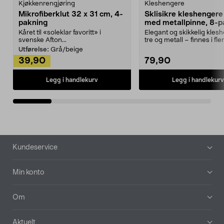
Kjøkkenrengjøring
Kleshengere
Mikrofiberklut 32 x 31 cm, 4-
Sklisikre kleshengere 
pakning
med metallpinne, 8-p
Kåret til «soleklar favoritt» i
Elegant og skikkelig kles
svenske Afton...
tre og metall – finnes i fle
Kleshe...
Utførelse:
Grå/beige
39,90
79,90
Legg i handlekurv
Legg i handlekurv
Bunntekst
Kundeservice
Min konto
Om
Aktuelt