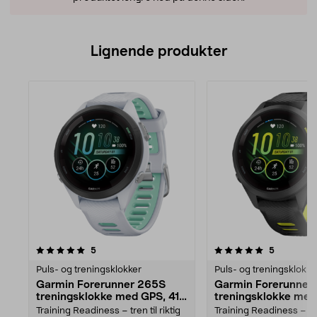
Lignende produkter
5.0av 5 stjerner
anmeldelser
5.0av 5 stjerner
anmeldels
5
5
Puls- og treningsklokker
Puls- og treningsklokke
Garmin Forerunner 265S
Garmin Forerunner
treningsklokke med GPS, 41
treningsklokke med
mm
mm
Training Readiness – tren til riktig
Training Readiness – tren