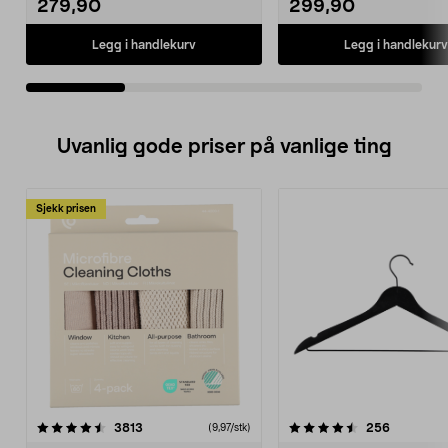
279,90
299,90
Legg i handlekurv
Legg i handlekurv
Uvanlig gode priser på vanlige ting
Sjekk prisen
4.5av 5 stjerner
anmeldelser
4.5av 5 stjerner
anmeldels
3813
256
(9,97/stk)