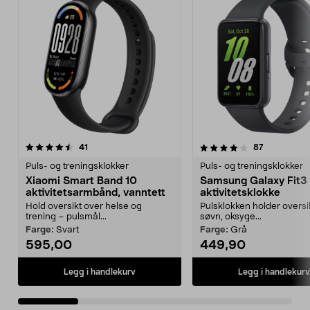
4.0 av 5 stjerner
anmeldelser
4.5 av 5 stjerner
anmeldelse
41
87
Puls- og treningsklokker
Puls- og treningsklokker
Xiaomi Smart Band 10
Samsung Galaxy Fit3
aktivitetsarmbånd, vanntett
aktivitetsklokke
Hold oversikt over helse og
Pulsklokken holder oversi
trening – pulsmål...
søvn, oksyge...
Farge:
Svart
Farge:
Grå
595,00
449,90
Legg i handlekurv
Legg i handlekurv