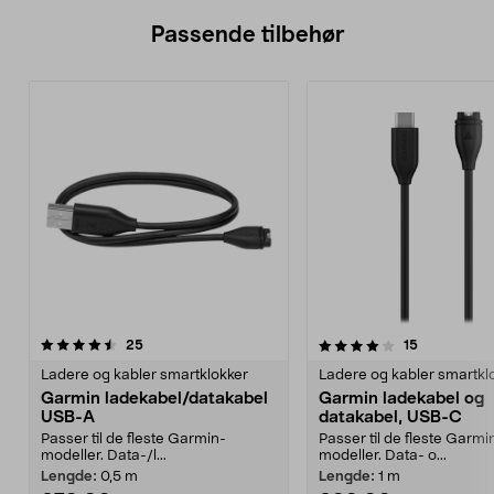
Passende tilbehør
4.0av 5 stjerner
anmeldelser
5.0av 5 stjerner
anmeldelse
25
15
Ladere og kabler smartklokker
Ladere og kabler smartkl
Garmin ladekabel/datakabel
Garmin ladekabel og
USB-A
datakabel, USB-C
Passer til de fleste Garmin-
Passer til de fleste Garmi
modeller. Data-/l...
modeller. Data- o...
Lengde:
0,5 m
Lengde:
1 m