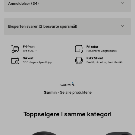
Anmeldelser
(34)
Eksperten svarer
(2 besvarte spørsmål)
Fri frakt
Fri retur
Fra 599,–*
Returner til valgfri butikk
Sikkert
Klikk&Hent
365 dagers åpent kjøp
Bestill på nett og hent i butikk
Garmin
-
Se alle produktene
Toppselgere i samme kategori