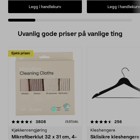
Legg i handlekurv
Legg i handlekurv
Uvanlig gode priser på vanlige ting
Sjekk prisen
4.5av 5 stjerner
anmeldelser
4.5av 5 stjerner
anmeldels
3808
256
(9,97/stk)
Kjøkkenrengjøring
Kleshengere
Mikrofiberklut 32 x 31 cm, 4-
Sklisikre kleshengere 