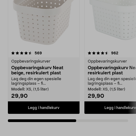
4.5av 5 stjerner
anmeldelser
4.5av 5 stjerner
anmeldels
569
962
Oppbevaringskurver
Oppbevaringskurver
Oppbevaringskurv Neat
Oppbevaringskurv Neat
beige, resirkulert plast
resirkulert plast
Lag deg din egen spesielle
Lag deg din egen spesiell
lagringsplass – fi...
lagringsplass – fi...
Modell:
XS, (1,5 liter)
Modell:
XS, (1,5 liter)
29,90
29,90
Legg i handlekurv
Legg i handlekurv