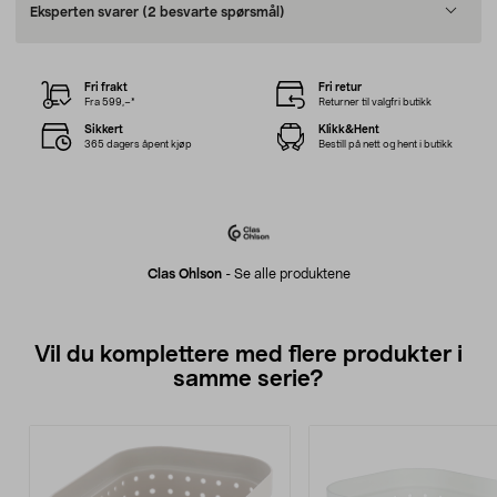
Eksperten svarer
(2 besvarte spørsmål)
Fri frakt
Fri retur
Fra 599,–*
Returner til valgfri butikk
Sikkert
Klikk&Hent
365 dagers åpent kjøp
Bestill på nett og hent i butikk
Clas Ohlson
-
Se alle produktene
Vil du komplettere med flere produkter i
samme serie?