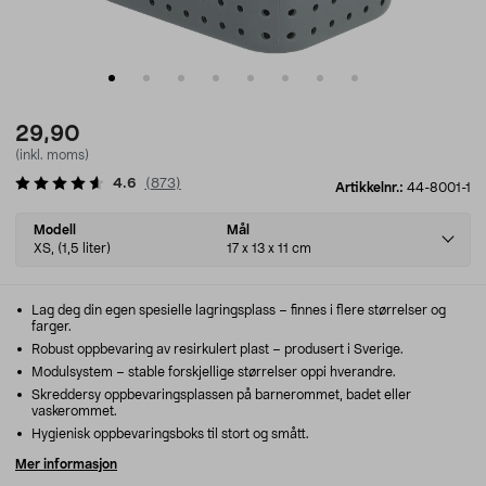
29,90
(inkl. moms)
4.6
(
873
)
Artikkelnr.:
44-8001-1
Select
Modell
Mål
variant
XS, (1,5 liter)
17 x 13 x 11 cm
Lag deg din egen spesielle lagringsplass – finnes i flere størrelser og
farger.
Robust oppbevaring av resirkulert plast – produsert i Sverige.
Modulsystem – stable forskjellige størrelser oppi hverandre.
Skreddersy oppbevaringsplassen på barnerommet, badet eller
vaskerommet.
Hygienisk oppbevaringsboks til stort og smått.
Mer informasjon