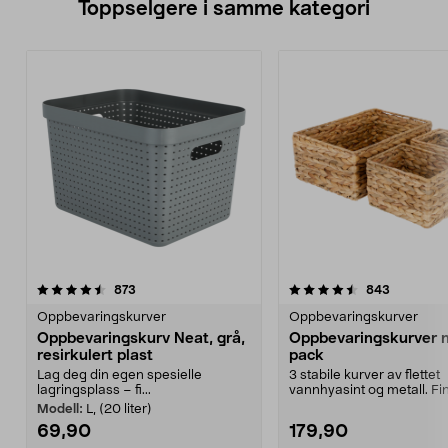
Toppselgere i samme kategori
4.5 av 5 stjerner
anmeldelser
4.5 av 5 stjerner
anmeldels
873
843
Oppbevaringskurver
Oppbevaringskurver
Oppbevaringskurv Neat, grå,
Oppbevaringskurver n
resirkulert plast
pack
Lag deg din egen spesielle
3 stabile kurver av flettet
lagringsplass – fi...
vannhyasint og metall. Fi
innredningsdetalj til de ...
Modell:
L, (20 liter)
69,90
179,90