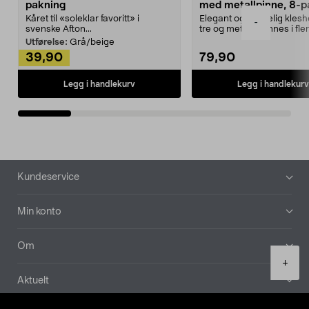
pakning
med metallpinne, 8-p
Kåret til «soleklar favoritt» i
Elegant og skikkelig kles
-
svenske Afton...
tre og metall – finnes i fle
Kleshe...
Utførelse:
Grå/beige
39,90
79,90
Legg i handlekurv
Legg i handlekurv
Bunntekst
Kundeservice
Min konto
Om
Product
+
quantity
Aktuelt