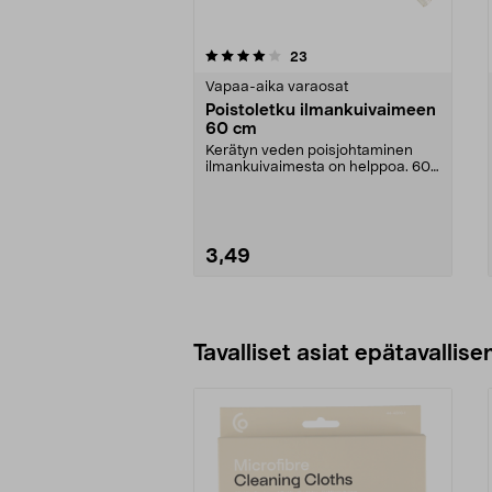
0viidestä
arvostelut
23
0.0 viidestä
tähdestä
tähdestä
Vapaa-aika varaosat
Poistoletku ilmankuivaimeen
60 cm
Kerätyn veden poisjohtaminen
ilmankuivaimesta on helppoa. 60
cm pitkä poistoletk...
3,49
Lisää ostoskoriin
Tavalliset asiat epätavallisen