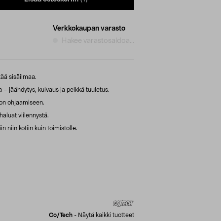
Verkkokaupan varasto
Hakee varastosaldoa...
ntää sisäilmaa.
a – jäähdytys, kuivaus ja pelkkä tuuletus.
on ohjaamiseen.
 haluat viilennystä.
n niin kotiin kuin toimistolle.
Co/tech
-
Näytä kaikki tuotteet