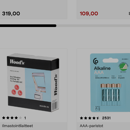
319,00
109,00
4.5viidestä
arvostelut
arvostelut
1
2531
tähdestä
Ilmastointilaitteet
AAA-paristot