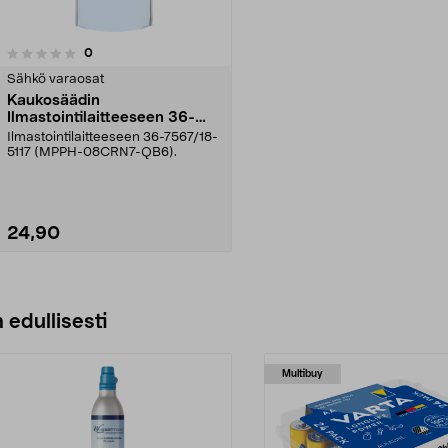
arvostelut
0
Sähkö varaosat
Kaukosäädin
Ilmastointilaitteeseen 36-
7567
Ilmastointilaitteeseen 36-7567/18-
5117 (MPPH-08CRN7-QB6).
24,90
Lisää ostoskoriin
 edullisesti
Multibuy