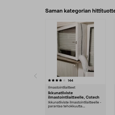
Saman kategorian hittituott
0 viidestä
3.5 viidestä
arvostelut
144
tähdestä
tähdestä
Ilmastointilaitteet
Ikkunatiiviste
ilmastointilaitteelle, Cotech
Ikkunatiiviste ilmastointilaitteelle -
parantaa tehokkuutta.
Ilmastointilaitteen...