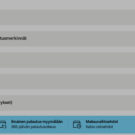
oitusmerkinnät
ykset)
Ilmainen palautus myymälään
Maksuvaihtoehdot
365 päivän palautusoikeus
Katso ostoehdot