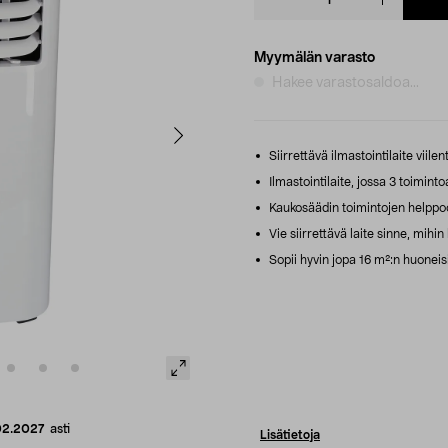
quantity
Myymälän varasto
Hakee varastosaldoa...
Siirrettävä ilmastointilaite viile
Ilmastointilaite, jossa 3 toiminto
Kaukosäädin toimintojen helppo
Vie siirrettävä laite sinne, mihin
Sopii hyvin jopa 16 m²:n huoneisii
02.2027
asti
Lisätietoja