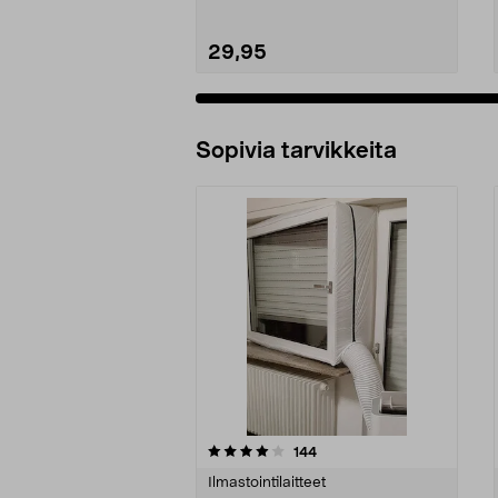
29,95
Sopivia tarvikkeita
0viidestä
4.0viidestä
arvostelut
144
tähdestä
tähdestä
Ilmastointilaitteet