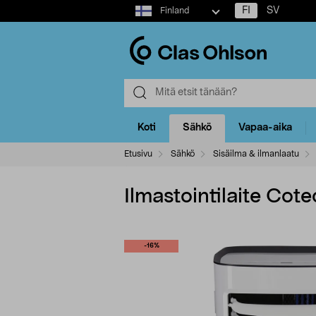
Select
FI
SV
Finland
market
Koti
Sähkö
Vapaa-aika
Etusivu
Sähkö
Sisäilma & ilmanlaatu
Ilmastointilaite Cot
-16%