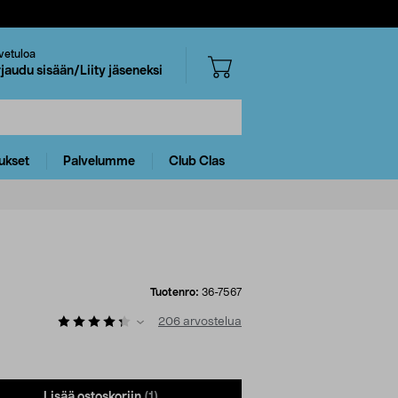
vetuloa
rjaudu sisään/Liity jäseneksi
ukset
Palvelumme
Club Clas
Tuotenro:
36-7567
206
arvostelua
Lisää ostoskoriin
(1)