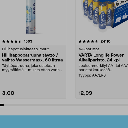
4.5viidestä
arvostelut
4.5viidestä
arvostelut
1563
24110
tähdestä
Hiilihapotuslaitteet & maut
AA-paristot
Hiilihappopatruuna täyttö /
VARTA Longlife Power
vaihto Wassermaxx, 60 litraa
Alkaliparisto, 24 kpl
Täyttöpatruuna, joka ostetaan
Joutsenmerkityt AA- tai AA
myymälästä – muista ottaa vanha
paristot kaukosää...
patruuna mukaasi m...
Tyyppi:
AA/LR6
3,00
12,99
Lisää ostoskoriin
Lisää ostoskoriin