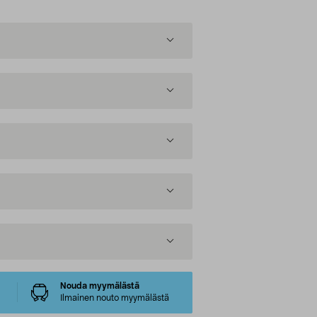
Nouda myymälästä
Ilmainen nouto myymälästä