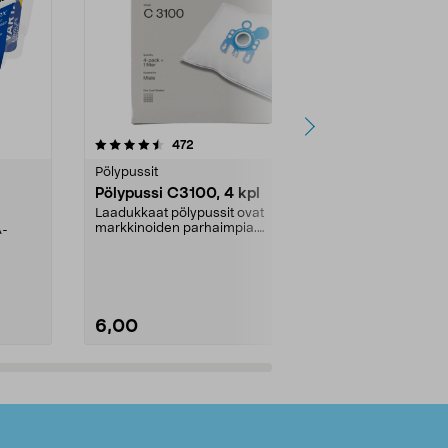
4.5viidestä
arvostelut
4.5
472
6
tähdestä
tähdestä
Pölypussit
Kierrätys & ro
Pölypussi C3100, 4 kpl
Roskapussi,
kahvat, 30 l
Laadukkaat pölypussit ovat
markkinoiden parhaimpia.
A-
Testivoittaja 
Kestävä, jopa 50 % suurempi ...
roskapussi u
Roskapussi, jo
6,00
2,00
Lisää ostoskoriin
Lisää