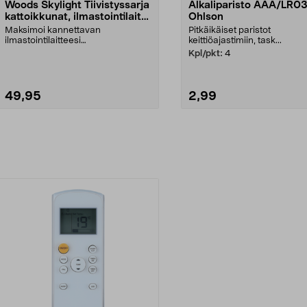
Woods Skylight Tiivistyssarja
Alkaliparisto AAA/LR03
kattoikkunat, ilmastointilaite
Ohlson
WAC WK3
Maksimoi kannettavan
Pitkäikäiset paristot
ilmastointilaitteesi
keittiöajastimiin, task...
jäähdytyskapasiteetin. Skylight
Kpl/pkt:
4
WAC_WK...
49,95
2,99
Lisää ostoskoriin
Lisää ostoskoriin