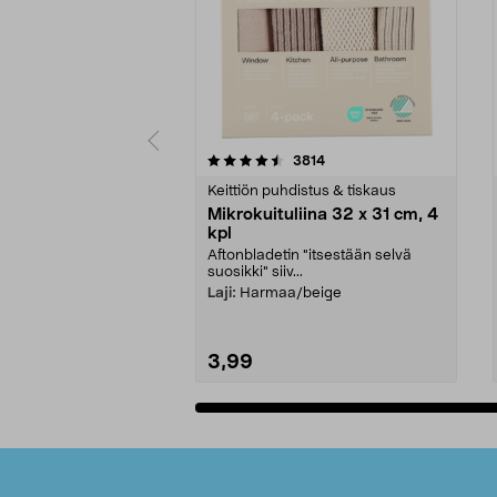
5viidestä
4.5viidestä
arvostelut
3814
tähdestä
tähdestä
Keittiön puhdistus & tiskaus
Mikrokuituliina 32 x 31 cm, 4
kpl
Aftonbladetin "itsestään selvä
suosikki" siiv...
Laji:
Harmaa/beige
3,99
Lisää ostoskoriin
Alatunniste