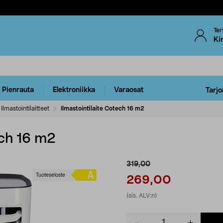
Ter
Ki
Pienrauta
Elektroniikka
Varaosat
Tarjo
Ilmastointilaitteet
Ilmastointilaite Cotech 16 m2
ech 16 m2
319,00
Tuoteseloste
269,00
(sis. ALV:n)
Product