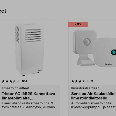
eet
-27%
3.5 viidestä
arvostelut
4.0 viidestä
arvostelut
104
3
tähdestä
Ilmastointilaitteet
Ilmastointilaitteet
Tristar AC-5529 Kannettava
Sensibo Air Kaukosäädi
ilmastointilaite,
ilmastointilaitteelle
ilmanviilennin poistoputkella,
Energiatehokasta ilmastointia, 3
Automatisoi ilmastointi tai
25 m2
toimintatilaa – jäähdytys, kuivaus
ilmalämpöpumppu, ja sääst
ja tuuletus....
energiaa. Sensibo Air tun...