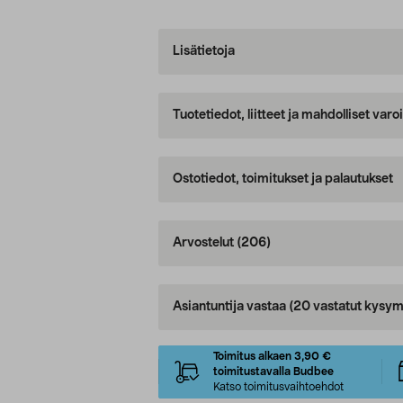
Lisätietoja
Tuotetiedot, liitteet ja mahdolliset var
Ostotiedot, toimitukset ja palautukset
Arvostelut
(206)
Asiantuntija vastaa
(20 vastatut kysym
Toimitus alkaen 3,90 €
toimitustavalla Budbee
Katso toimitusvaihtoehdot