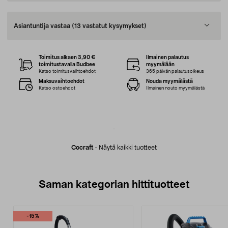
Asiantuntija vastaa
(13 vastatut kysymykset)
Toimitus alkaen 3,90 €
Ilmainen palautus
toimitustavalla Budbee
myymälään
Katso toimitusvaihtoehdot
365 päivän palautusoikeus
Maksuvaihtoehdot
Nouda myymälästä
Katso ostoehdot
Ilmainen nouto myymälästä
Cocraft
-
Näytä kaikki tuotteet
Saman kategorian hittituotteet
-15%