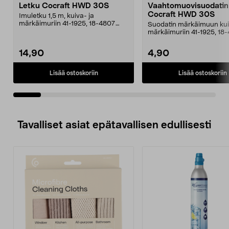
Letku Cocraft HWD 30S
Vaahtomuovisuodatin
Cocraft HWD 30S
Imuletku 1,5 m, kuiva- ja
märkäimuriin 41-1925, 18-4807
Suodatin märkäimuun kui
(HWD30S).
märkäimuriin 41-1925, 18
(HWD30S).
14,90
4,90
Lisää ostoskoriin
Lisää ostoskoriin
Tavalliset asiat epätavallisen edullisesti