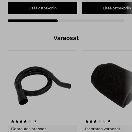
Lisää ostoskoriin
Lisää ostoskoriin
Varaosat
3.5viidestä
arvostelut
3.5viidestä
arvostelut
3
4
tähdestä
t
Pienrauta varaosat
Pienrauta varaosat