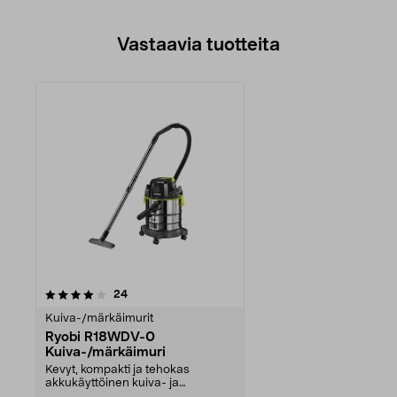
Vastaavia tuotteita
arvostelut
24
Kuiva-/märkäimurit
Ryobi R18WDV-0
Kuiva-/märkäimuri
Kevyt, kompakti ja tehokas
akkukäyttöinen kuiva- ja
märkäimuri. Imuroi kaikki hi...