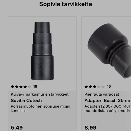
Sopivia tarvikkeita
3.5viidestä
arvostelut
4.5viidestä
arvostelut
16
16
tähdestä
t
Kuiva-/märkäimurien tarvikkeet
Pienrauta varaosat
Sovitin Cotech
Adapteri Bosch 35 m
Porrasmuotoinen sopii useimpiin
Adapteri (2 607 000 748)
koneisiin.
mahdollistaa pölynimurin 
liitännän hiomakoneelta...
5,49
8,99