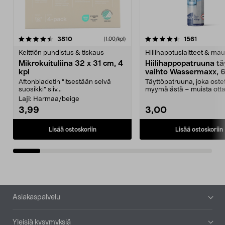
4.5viidestä
arvostelut
4.5viidestä
arvostelu
3810
1561
(1,00/kpl)
tähdestä
t
Keittiön puhdistus & tiskaus
Hiilihapotuslaitteet & mau
Mikrokuituliina 32 x 31 cm, 4
Hiilihappopatruuna tä
kpl
vaihto Wassermaxx, 6
Aftonbladetin "itsestään selvä
Täyttöpatruuna, joka ost
suosikki" siiv...
myymälästä – muista ott
patruuna mukaasi m...
Laji:
Harmaa/beige
3,99
3,00
Lisää ostoskoriin
Lisää ostoskoriin
Alatunniste
Asiakaspalvelu
Yleisiä kysymyksiä