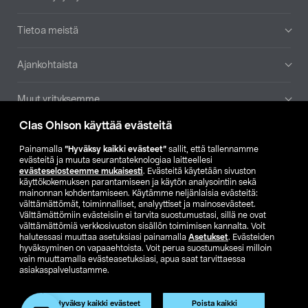
Tietoa meistä
Ajankohtaista
Muut yrityksemme
Clas Ohlson käyttää evästeitä
Etsi myymälä
Painamalla
”Hyväksy kaikki evästeet”
sallit, että tallennamme
evästeitä ja muuta seurantateknologiaa laitteellesi
SE
NO
FI
evästeselosteemme mukaisesti
. Evästeitä käytetään sivuston
käyttökokemuksen parantamiseen ja käytön analysointiin sekä
FI
SV
mainonnan kohdentamiseen. Käytämme neljänlaisia evästeitä:
välttämättömät, toiminnalliset, analyyttiset ja mainosevästeet.
Välttämättömiin evästeisiin ei tarvita suostumustasi, sillä ne ovat
välttämättömiä verkkosivuston sisällön toimimisen kannalta. Voit
halutessasi muuttaa asetuksiasi painamalla
Asetukset
. Evästeiden
hyväksyminen on vapaaehtoista. Voit perua suostumuksesi milloin
vain muuttamalla evästeasetuksiasi, apua saat tarvittaessa
asiakaspalvelustamme.
Club Clas
Ostoehdot
Tietosuojaseloste
Näytä hinnat ilman ALV:a
Tuote on poistunut
Hyväksy kaikki evästeet
Poista kaikki