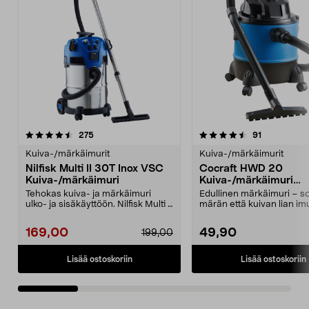
4.5 viidestä
arvostelut
4.0 viidestä
arvostelut
275
91
tähdestä
t
Kuiva-/märkäimurit
Kuiva-/märkäimurit
Nilfisk Multi II 30T Inox VSC
Cocraft HWD 20
Kuiva-/märkäimuri
Kuiva-/märkäimuri
pölypussilla tai ilman
Tehokas kuiva- ja märkäimuri
Edullinen märkäimuri – so
ulko- ja sisäkäyttöön. Nilfisk Multi II
märän että kuivan lian imu
30T Inox VS...
Cocraft HW...
169,00
49,90
199,00
Lisää ostoskoriin
Lisää ostoskoriin