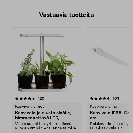
Vastaavia tuotteita
4.5viidestä
arvostelut
4.0viidestä
arvoste
120
103
tähdestä
Kasvivalaisimet
Kasvivalaisimet
Kasvivalo ja alusta sisälle,
Kasvivalo IP65, Cot
himmennettävä LED,
cm
valkoinen
Viljele salaatit tai yrtit keittiössä
Roiskevedeltä ja pölyltä
vuoden ympäri – tai anna taimille
LED-kasvivalaisin.
lisää el...
Kasvihuoneeseen ja tera