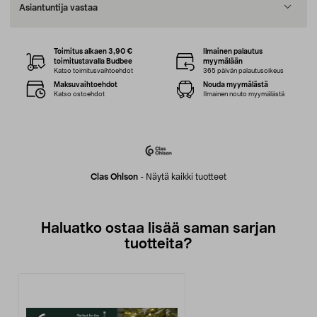
Asiantuntija vastaa
Toimitus alkaen 3,90 €
Ilmainen palautus
toimitustavalla Budbee
myymälään
Katso toimitusvaihtoehdot
365 päivän palautusoikeus
Maksuvaihtoehdot
Nouda myymälästä
Katso ostoehdot
Ilmainen nouto myymälästä
Clas Ohlson
-
Näytä kaikki tuotteet
Haluatko ostaa lisää saman sarjan
tuotteita?