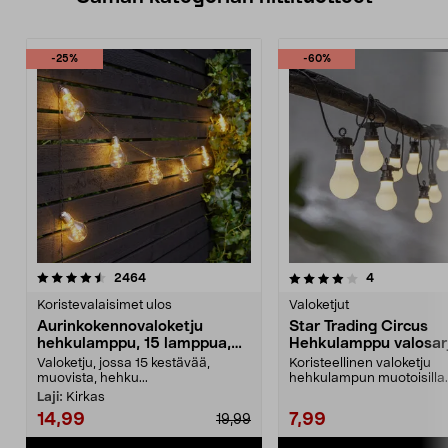
-25%
-60%
4.0 viidestä
arvostelut
4.5 viidestä
arvostelut
2464
4
tähdestä
t
Koristevalaisimet ulos
Valoketjut
Aurinkokennovaloketju
Star Trading Circus
hehkulamppu, 15 lamppua,
Hehkulamppu valosarj
7,2 m
10 LED
Valoketju, jossa 15 kestävää,
Koristeellinen valoketju
muovista, hehku...
hehkulampun muotoisilla
lampuilla – helppo kiinnittä
Laji:
Kirkas
14,99
7,99
19,99