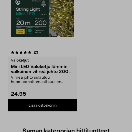
arvostelut
23
Valoketjut
Mini LED Valoketju lämmin
valkoinen vihreä johto 200
lamppua, 20 m
Vihreä johto sulautuu
huomaamattomasti kuusen
oksistoon. Mini-LED-valoketju,
läm...
24,95
Lisää ostoskoriin
Saman kategorian hittituotteet