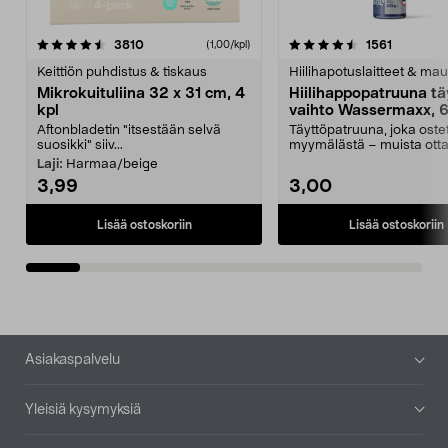
4.5viidestä
arvostelut
4.5viidestä
arvostelu
3810
1561
(1,00/kpl)
tähdestä
t
Keittiön puhdistus & tiskaus
Hiilihapotuslaitteet & mau
Mikrokuituliina 32 x 31 cm, 4
Hiilihappopatruuna tä
kpl
vaihto Wassermaxx, 6
Aftonbladetin "itsestään selvä
Täyttöpatruuna, joka ost
suosikki" siiv...
myymälästä – muista ott
patruuna mukaasi m...
Laji:
Harmaa/beige
3,99
3,00
Lisää ostoskoriin
Lisää ostoskoriin
Alatunniste
Asiakaspalvelu
Yleisiä kysymyksiä