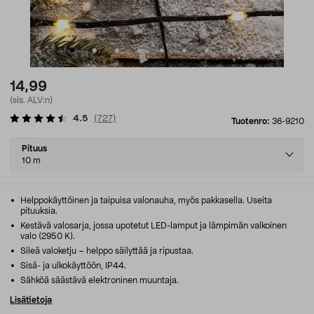
14,99
(sis. ALV:n)
4.5
(
727
)
Tuotenro:
36-9210
Select
Pituus
variant
10 m
Helppokäyttöinen ja taipuisa valonauha, myös pakkasella. Useita
pituuksia.
Kestävä valosarja, jossa upotetut LED-lamput ja lämpimän valkoinen
valo (2950 K).
Sileä valoketju – helppo säilyttää ja ripustaa.
Sisä- ja ulkokäyttöön, IP44.
Sähköä säästävä elektroninen muuntaja.
Lisätietoja