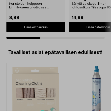
Koristeiden helppoon
Säilytä valoketjut ilman
kiinnitykseen ulkotiloissa.
johtosotkuja Tilaa jopa 1
Command -kaapelipidike –
valoketjulle. Tukeva...
läpinä...
8,99
14,99
Lisää ostoskoriin
Lisää ostoskoriin
Tavalliset asiat epätavallisen edullisesti