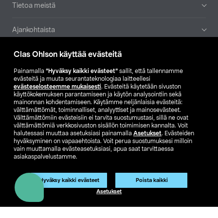
Tietoa meistä
Ajankohtaista
Clas Ohlson käyttää evästeitä
Muut yrityksemme
Painamalla
”Hyväksy kaikki evästeet”
sallit, että tallennamme
Etsi myymälä
evästeitä ja muuta seurantateknologiaa laitteellesi
evästeselosteemme mukaisesti
. Evästeitä käytetään sivuston
käyttökokemuksen parantamiseen ja käytön analysointiin sekä
mainonnan kohdentamiseen. Käytämme neljänlaisia evästeitä:
SE
NO
FI
välttämättömät, toiminnalliset, analyyttiset ja mainosevästeet.
Välttämättömiin evästeisiin ei tarvita suostumustasi, sillä ne ovat
FI
SV
välttämättömiä verkkosivuston sisällön toimimisen kannalta. Voit
halutessasi muuttaa asetuksiasi painamalla
Asetukset
. Evästeiden
hyväksyminen on vapaaehtoista. Voit perua suostumuksesi milloin
vain muuttamalla evästeasetuksiasi, apua saat tarvittaessa
asiakaspalvelustamme.
Hyväksy kaikki evästeet
Poista kaikki
Club Clas
Ostoehdot
Tietosuojaseloste
Asetukset
Näytä hinnat ilman ALV:a