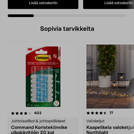
Lisää ostoskoriin
Lisää ostoskoriin
Sopivia tarvikkeita
4.5viidestä
arvostelut
4.0viidestä
arvostelut
403
77
tähdestä
t
Johtolaatikot & johtopidikkeet
Valoketjut
Command Koristekiinnike
Kaapelikela valoketjuil
ulkokäyttöön 20 kpl
Northlight