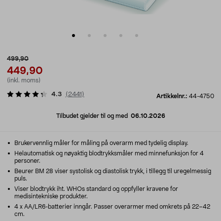
499,90
449,90
(inkl. moms)
4.3
(
2441
)
Artikkelnr.:
44-4750
Tilbudet gjelder til og med
06.10.2026
Brukervennlig måler for måling på overarm med tydelig display.
Helautomatisk og nøyaktig blodtrykksmåler med minnefunksjon for 4
personer.
Beurer BM 28 viser systolisk og diastolisk trykk, i tillegg til uregelmessig
puls.
Viser blodtrykk iht. WHOs standard og oppfyller kravene for
medisintekniske produkter.
4 x AA/LR6-batterier inngår. Passer overarmer med omkrets på 22–42
cm.