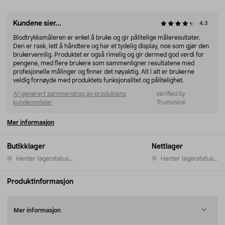
Kundene sier...
4.3
Blodtrykksmåleren er enkel å bruke og gir pålitelige måleresultater.
Den er rask, lett å håndtere og har et tydelig display, noe som gjør den
brukervennlig. Produktet er også rimelig og gir dermed god verdi for
pengene, med flere brukere som sammenligner resultatene med
profesjonelle målinger og finner det nøyaktig. Alt i alt er brukerne
veldig fornøyde med produktets funksjonalitet og pålitelighet.
AI-generert sammendrag av produktens
Verified by
kundeomtaler
Trustvoice
Mer informasjon
Butikklager
Nettlager
Henter lagerstatus...
Henter lagerstatus...
Produktinformasjon
Mer informasjon