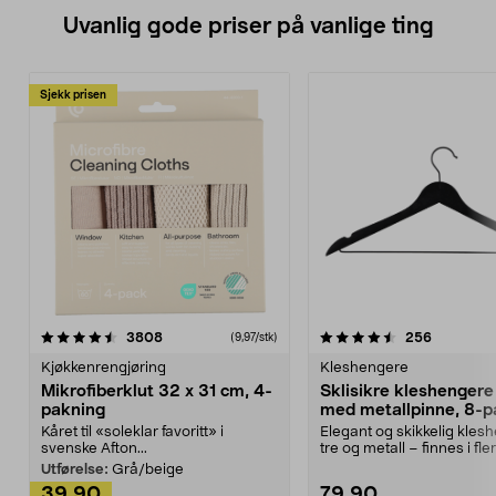
Uvanlig gode priser på vanlige ting
Sjekk prisen
4.5av 5 stjerner
anmeldelser
4.5av 5 stjerner
anmeldels
3808
256
(9,97/stk)
Kjøkkenrengjøring
Kleshengere
Mikrofiberklut 32 x 31 cm, 4-
Sklisikre kleshengere 
pakning
med metallpinne, 8-p
Kåret til «soleklar favoritt» i
Elegant og skikkelig kles
svenske Afton...
tre og metall – finnes i fle
Kleshe...
Utførelse:
Grå/beige
39,90
79,90