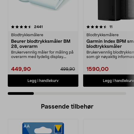
4.5 av 5 stjerner
anmeldelser
4.5 av 5 stjerner
anmeldelser
2441
11
Blodtrykksmålere
Blodtrykksmålere
Beurer blodtrykksmåler BM
Garmin Index BPM sm
28, overarm
blodtrykksmåler
Brukervennlig måler for måling på
Brukervennlig blodtrykks
overarm med tydelig display.
som gir nøyaktig informa
Helautomatisk og ...
blodtrykk og puls....
449,90
1590,00
499,90
Legg i handlekurv
Legg i handlekurv
Passende tilbehør