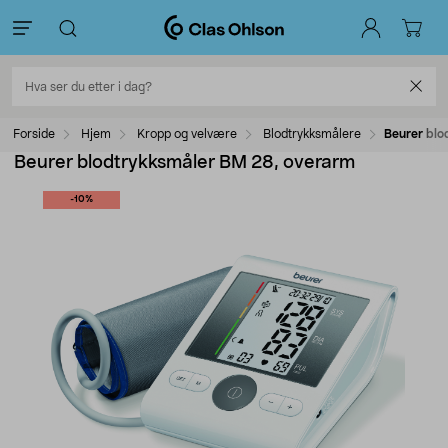
Forside
Hjem
Kropp og velvære
Blodtrykksmålere
Beurer blo
Beurer blodtrykksmåler BM 28, overarm
-10%