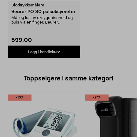
Blodtrykksmålere
Beurer PO 30 pulsoksymeter
Mål og les av oksygeninnhold og
puls via en finger. Beurer
Pulsoximeter PO 30 – ...
599,00
Legg i handlekurv
Toppselgere i samme kategori
-10%
-27%