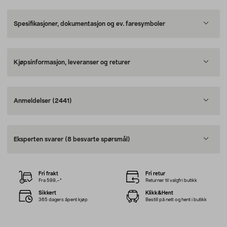
Spesifikasjoner, dokumentasjon og ev. faresymboler
Kjøpsinformasjon, leveranser og returer
Anmeldelser
(2441)
Eksperten svarer
(8 besvarte spørsmål)
Fri frakt
Fri retur
Fra 599,–*
Returner til valgfri butikk
Sikkert
Klikk&Hent
365 dagers åpent kjøp
Bestill på nett og hent i butikk