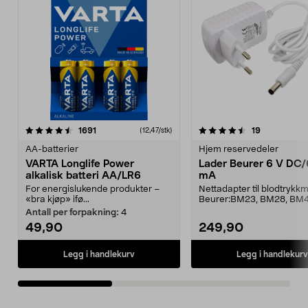
4.5av 5 stjerner
anmeldelser
4.5av 5 stjerner
anmeldelse
1691
19
(12,47/stk)
AA-batterier
Hjem reservedeler
VARTA Longlife Power
Lader Beurer 6 V DC
alkalisk batteri AA/LR6
mA
For energislukende produkter –
Nettadapter til blodtrykk
«bra kjøp» ifø...
Beurer:BM23, BM28, BM4
BM44, BM45, BM55, BM58,
Antall per forpakning:
4
49,90
249,90
Legg i handlekurv
Legg i handlekurv