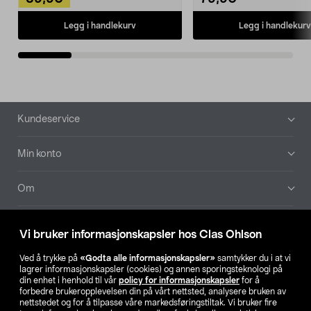
Legg i handlekurv
Legg i handlekurv
Bunntekst
Kundeservice
Min konto
Om
Aktuelt
Vi bruker informasjonskapsler hos Clas Ohlson
Våre selskaper
Ved å trykke på
«Godta alle informasjonskapsler»
samtykker du i at vi
lagrer informasjonskapsler (cookies) og annen sporingsteknologi på
din enhet i henhold til vår
policy for informasjonskapsler
for å
Finn din butikk
forbedre brukeropplevelsen din på vårt nettsted, analysere bruken av
nettstedet og for å tilpasse våre markedsføringstiltak. Vi bruker fire