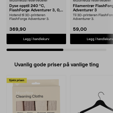
Multimedia reservedeler
Multimedia reservedeler
Dyse opptil 240 °C,
Filamentrør FlashFor
FlashForge Adventurer 3, 0,4
Adventurer 3
mm
Hotend til 3D-printeren
Til 3D-printeren FlashFo
FlashForge Adventurer 3.
Adventurer 3.
369,90
59,00
Legg i handlekurv
Legg i handlekurv
Uvanlig gode priser på vanlige ting
Sjekk prisen