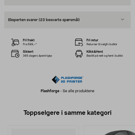
Eksperten svarer
(23 besvarte spørsmål)
Fri frakt
Fri retur
Fra 599,–*
Returner til valgfri butikk
Sikkert
Klikk&Hent
365 dagers åpent kjøp
Bestill på nett og hent i butikk
Flashforge
-
Se alle produktene
Toppselgere i samme kategori