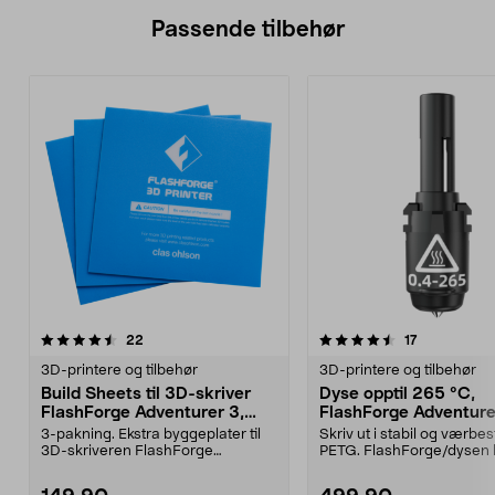
Passende tilbehør
4.5av 5 stjerner
anmeldelser
anmeldelser
22
17
3D-printere og tilbehør
3D-printere og tilbehør
Build Sheets til 3D-skriver
Dyse opptil 265 °C,
FlashForge Adventurer 3,
FlashForge Adventurer
38-8870
mm
3-pakning. Ekstra byggeplater til
Skriv ut i stabil og værbe
3D-skriveren FlashForge
PETG. FlashForge/dysen 
Adventurer 3. Mål 157 ...
mulighet for utsk...