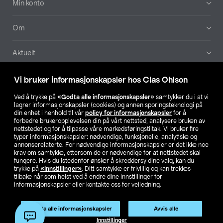
Min konto
Om
Aktuelt
Våre selskaper
Vi bruker informasjonskapsler hos Clas Ohlson
Ved å trykke på
«Godta alle informasjonskapsler»
samtykker du i at vi
Finn din butikk
lagrer informasjonskapsler (cookies) og annen sporingsteknologi på
din enhet i henhold til vår
policy for informasjonskapsler
for å
forbedre brukeropplevelsen din på vårt nettsted, analysere bruken av
SE
NO
FI
nettstedet og for å tilpasse våre markedsføringstiltak. Vi bruker fire
typer informasjonskapsler: nødvendige, funksjonelle, analytiske og
annonserelaterte. For nødvendige informasjonskapsler er det ikke noe
krav om samtykke, ettersom de er nødvendige for at nettstedet skal
fungere. Hvis du istedenfor ønsker å skreddersy dine valg, kan du
trykke på
«Innstillinger»
. Ditt samtykke er frivillig og kan trekkes
tilbake når som helst ved å endre dine innstillinger for
informasjonskapsler eller kontakte oss for veiledning.
Privacy statement
Medlemsvilkår
Kjøpsvilkår
For bedrifter
Endre til priser ekskl. moms
Produktet har utgått
Godta alle informasjonskapsler
Avvis alle
Artikkelnr.:
38-8870
Innstillinger