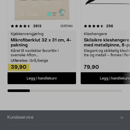
4.5av 5 stjerner
anmeldelser
4.5av 5 stjerner
anmeldels
3813
256
(9,97/stk)
Kjøkkenrengjøring
Kleshengere
Mikrofiberklut 32 x 31 cm, 4-
Sklisikre kleshengere 
pakning
med metallpinne, 8-p
Kåret til «soleklar favoritt» i
Elegant og skikkelig kles
svenske Afton...
tre og metall – finnes i fle
Kleshe...
Utførelse:
Grå/beige
39,90
79,90
Legg i handlekurv
Legg i handlekurv
Bunntekst
Kundeservice