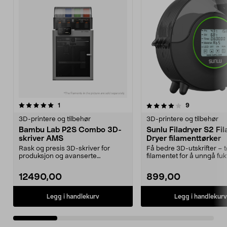
4.0 av 5 stjerner
anmeldelser
5.0 av 5 stjerner
anmeldelser
1
9
3D-printere og tilbehør
3D-printere og tilbehør
Bambu Lab P2S Combo 3D-
Sunlu Filadryer S2 Fi
skriver AMS
Dryer filamenttørker
Rask og presis 3D-skriver for
Få bedre 3D-utskrifter – t
produksjon og avanserte
filamentet for å unngå fuk
prosjekter i høy hastighet...
Filadryer S2 fi...
12490,00
899,00
Legg i handlekurv
Legg i handlekurv