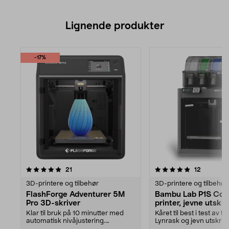
Lignende produkter
-17%
5.0av 5 stjerner
anmeldelser
4.5av 5 stjerner
anmeldel
21
12
3D-printere og tilbehør
3D-printere og tilbehør
FlashForge Adventurer 5M
Bambu Lab P1S Co
Pro 3D-skriver
printer, jevne utskri
Klar til bruk på 10 minutter med
Kåret til best i test av t
automatisk nivåjustering.
Lynrask og jevn utskrif
FlashForge Adventurer...
kvalitet....