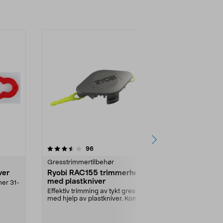
-17%
4.0 av 5 stjerner
anmeldelser
4.5
96
1
Gresstrimmertilbehør
Gresstrimmer
ver
Ryobi RAC155 trimmerhode
Bosch Durab
med plastkniver
gresstrimm
mer 31-
Effektiv trimming av tykt gress
5-pack. Ekstra
med hjelp av plastkniver. Komplett
reservekniver 
knivkassett m...