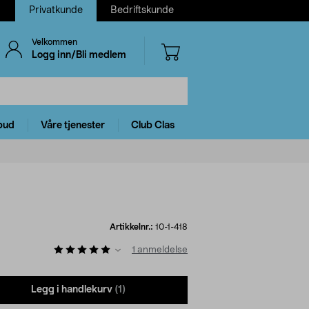
Privatkunde
Bedriftskunde
Velkommen
Logg inn/Bli medlem
bud
Våre tjenester
Club Clas
Artikkelnr.:
10-1-418
1
anmeldelse
Legg i handlekurv
(1)