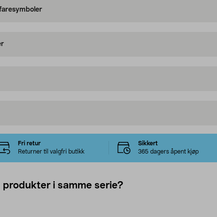
 faresymboler
er
Fri retur
Sikkert
Returner til valgfri butikk
365 dagers åpent kjøp
e produkter i samme serie?