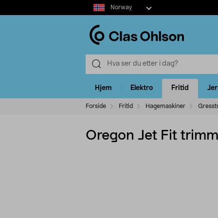
Select
Norway
market
Hjem
Elektro
Fritid
Je
Forside
Fritid
Hagemaskiner
Gresst
Oregon Jet Fit trimm