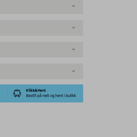
Klikk&Hent
Bestill på nett og hent i butikk