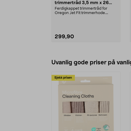
trimmertråd 3,5 mm x 26
cm, 20-pakning
Ferdigkappet trimmertråd for
Oregon Jet Fit trimmerhode.
Oregon Flexiblade trimm...
299,90
Legg i handlekurv
Uvanlig gode priser på vanli
Sjekk prisen