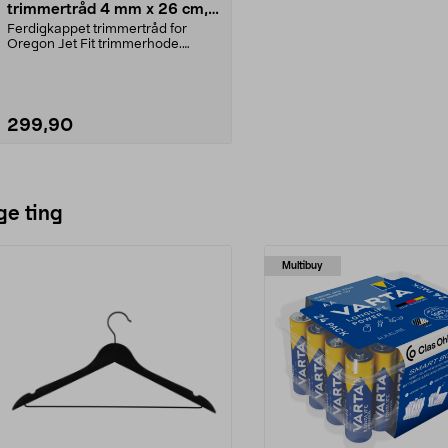
trimmertråd 4 mm x 26 cm,
20-pakning
Ferdigkappet trimmertråd for
Oregon Jet Fit trimmerhode.
Oregon Flexiblade trimm...
299,90
Legg i handlekurv
ge ting
Multibuy