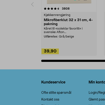
5av 5 stjerner
4.5av 5 stjerner
anmeldelser
3808
Kjøkkenrengjøring
Mikrofiberklut 32 x 31 cm, 4-
pakning
Kåret til «soleklar favoritt» i
svenske Afton...
Utførelse:
Grå/beige
39,90
Legg i handlekurv
Bunntekst
Kundeservice
Min kont
Ofte stilte spørsmål
Login/Regi
Kontakt oss
Glemt pas