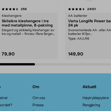
4.5av 5 stjerner
anmeldelser
4.5av 5 stjerner
anmeldels
256
24101
Kleshengere
AA-batterier
Sklisikre kleshengere i tre
Varta Longlife Power ba
med metallpinne, 8-pakning
24 pk
Elegant og skikkelig kleshenger av
Svanemerkede AA- eller A
tre og metall – finnes i flere farger.
batterier til fjer...
Kleshe...
Type:
AA/LR6
79,90
149,90
Legg i handlekurv
Legg i handlekurv
o
Om
Aktuelt
strer
Om oss
Høytrykkspylere
sordet?
Presse
Rengjøring