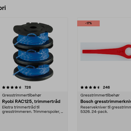
ri
-17%
4.5 av 5 stjerner
anmeldelser
3.5 av 5 stjerner
anmeldelser
726
246
Gresstrimmertilbehør
Gresstrimmertilbehør
Ryobi RAC125, trimmertråd
Bosch gresstrimmerkni
Ekstra trimmertråd til
Reservekniver til gresstrim
gresstrimmeren. Trimmerspoler, 3
5326. 24-pack.
stk. Passer til alle Ryo...