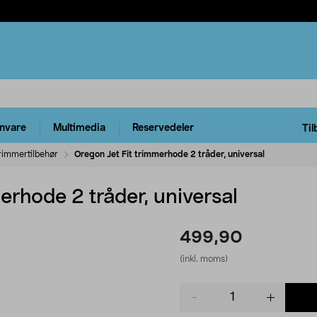
rnvare
Multimedia
Reservedeler
Til
rimmertilbehør
Oregon Jet Fit trimmerhode 2 tråder, universal
erhode 2 tråder, universal
499,90
(inkl. moms)
Product
quantity