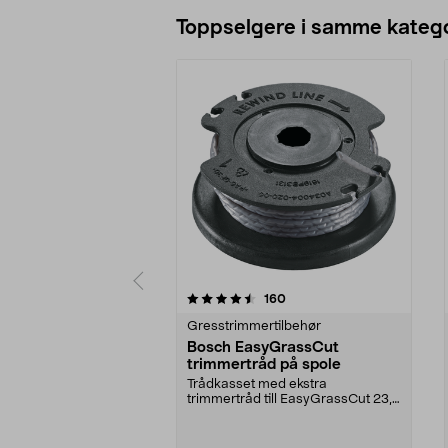
Legg i handlekurv
Toppselgere i samme katego
5 av 5 stjerner
4.5 av 5 stjerner
anmeldelser
160
Gresstrimmertilbehør
Bosch EasyGrassCut
trimmertråd på spole
Trådkasset med ekstra
trimmertråd till EasyGrassCut 23,
EasyGrassCut 26, EasyGra...