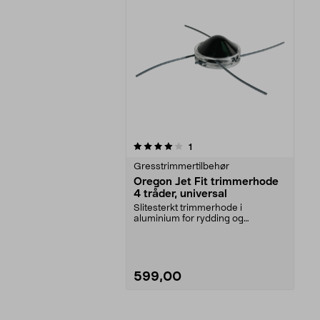
0av 5 stjerner
anmeldelser
1
Gresstrimmertilbehør
Oregon Jet Fit trimmerhode
4 tråder, universal
Slitesterkt trimmerhode i
aluminium for rydding og
trimming. Oregon Jet Fit trim...
599,00