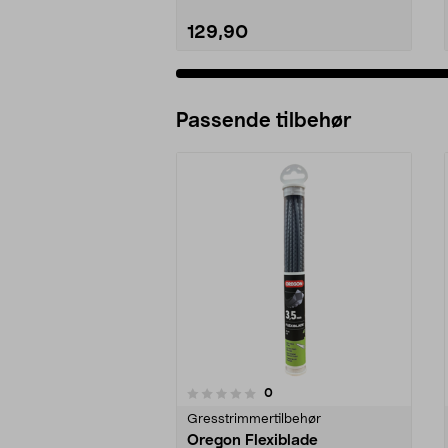
129,90
Passende tilbehør
anmeldelser
0
0 av 5 stjerner
0.0 av 5 stjerner
Gresstrimmertilbehør
Oregon Flexiblade