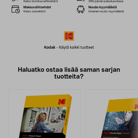
Katso toimitusvaihtoehdot
365 päivän palautusoikeus
Maksuvaihtoehdot
Nouda myymälästä
Katso ostoehdot
Ilmainen nouto myymälästä
Kodak
-
Näytä kaikki tuotteet
Haluatko ostaa lisää saman sarjan
tuotteita?