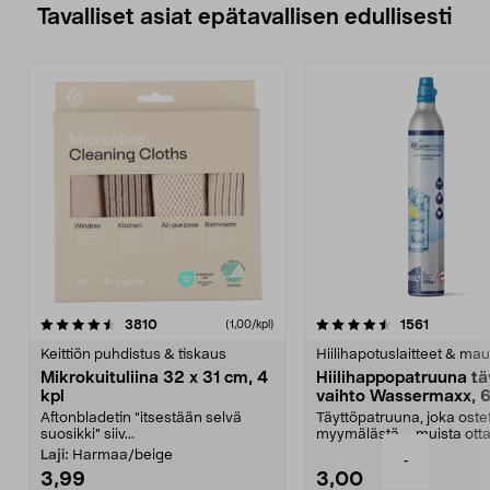
Tavalliset asiat epätavallisen edullisesti
4.5viidestä
arvostelut
4.5viidestä
arvostelu
3810
1561
(1,00/kpl)
tähdestä
t
Keittiön puhdistus & tiskaus
Hiilihapotuslaitteet & mau
Mikrokuituliina 32 x 31 cm, 4
Hiilihappopatruuna tä
kpl
vaihto Wassermaxx, 6
Aftonbladetin "itsestään selvä
Täyttöpatruuna, joka ost
suosikki" siiv...
myymälästä – muista ott
patruuna mukaasi m...
Laji:
Harmaa/beige
-
3,99
3,00