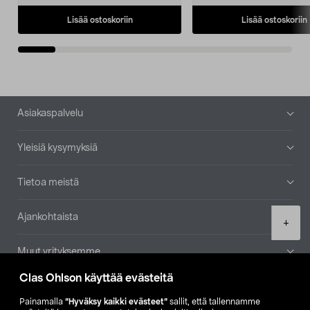
Lisää ostoskoriin
Lisää ostoskoriin
Alatunniste
Asiakaspalvelu
Yleisiä kysymyksiä
Tietoa meistä
Ajankohtaista
Product
+
quantity
Muut yrityksemme
Clas Ohlson käyttää evästeitä
Etsi myymälä
Painamalla
”Hyväksy kaikki evästeet”
sallit, että tallennamme