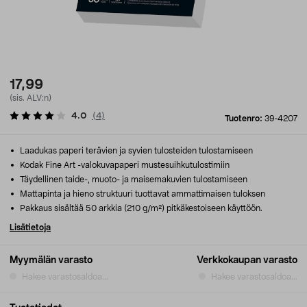
17,99
(sis. ALV:n)
4.0
(
4
)
Tuotenro:
39-4207
Laadukas paperi terävien ja syvien tulosteiden tulostamiseen
Kodak Fine Art -valokuvapaperi mustesuihkutulostimiin
Täydellinen taide-, muoto- ja maisemakuvien tulostamiseen
Mattapinta ja hieno struktuuri tuottavat ammattimaisen tuloksen
Pakkaus sisältää 50 arkkia (210 g/m²) pitkäkestoiseen käyttöön.
Lisätietoja
Myymälän varasto
Verkkokaupan varasto
Hakee varastosaldoa...
Hakee varastosaldoa...