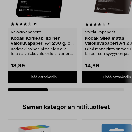
4.0viidestä
arvostelut
4.5viidestä
arvostelut
11
12
tähdestä
t
Valokuvapaperit
Valokuvapaperit
Kodak Korkeakiiltoinen
Kodak Sileä matta
valokuvapaperi A4 230 g, 50
valokuvapaperi A4 23
arkkia
arkkia
Korkeakiiltoinen pinta eloisia ja
Sileä mattapinta antaa tul
teräviä valokuvatulosteita varten.
taiteellisen syvyyden ja
Kodak-valok...
tarkkuuden. Sileä ma...
18,99
14,99
Lisää ostoskoriin
Lisää ostoskoriin
Saman kategorian hittituotteet