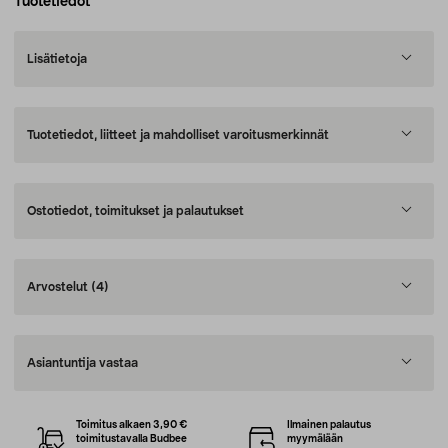
Tuotetiedot
Lisätietoja
Tuotetiedot, liitteet ja mahdolliset varoitusmerkinnät
Ostotiedot, toimitukset ja palautukset
Arvostelut
(4)
Asiantuntija vastaa
Toimitus alkaen 3,90 €
Ilmainen palautus
toimitustavalla Budbee
myymälään