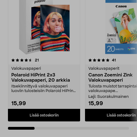
5.0 viidestä
arvostelut
4.5 viidestä
arvostelut
21
41
tähdestä
t
Valokuvapaperi
Valokuvapaperit
Polaroid HiPrint 2x3
Canon Zoemini Zink
Valokuvapaperi, 20 arkkia
Valokuvapaperi
Itsekiinnittyvä valokuvapaperi
Tulosta muistot tarrapinta
luoviin tulosteisiin Polaroid HiPrint
valokuvapape...
2x3 -tulost...
Laji:
Suorakulmainen
15,99
15,99
Lisää ostoskoriin
Lisää ostoskoriin