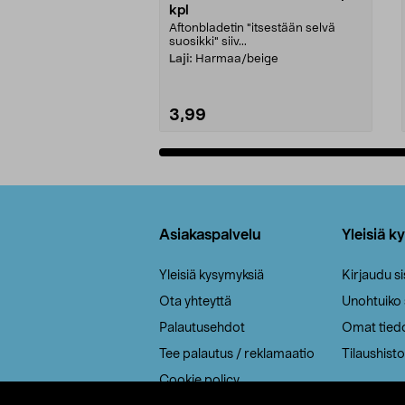
kpl
Aftonbladetin "itsestään selvä
suosikki" siiv...
Laji:
Harmaa/beige
3,99
Lisää ostoskoriin
Alatunniste
Asiakaspalvelu
Yleisiä k
Yleisiä kysymyksiä
Kirjaudu s
Ota yhteyttä
Unohtuiko
Palautusehdot
Omat tied
Tee palautus / reklamaatio
Tilaushisto
Cookie policy