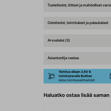
Tuotetiedot, liitteet ja mahdolliset var
Ostotiedot, toimitukset ja palautukset
Arvostelut
(3)
Asiantuntija vastaa
Toimitus alkaen 3,90 €
toimitustavalla Budbee
Katso toimitusvaihtoehdot
Haluatko ostaa lisää saman 