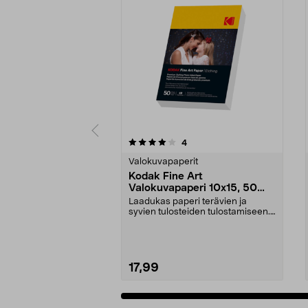
0viidestä
4.5viidestä
arvostelut
4
tähdestä
tähdestä
Valokuvapaperit
Kodak Fine Art
Valokuvapaperi 10x15, 50
arkkia
Laadukas paperi terävien ja
syvien tulosteiden tulostamiseen.
Kodak Fine Art -va...
17,99