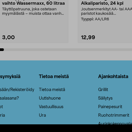
vaihto Wassermaxx, 60 litraa
Alkaliparisto, 24 kpl
Täyttöpatruuna, joka ostetaan
Joutsenmerkityt AA- tai AA
myymälästä – muista ottaa vanha
paristot kaukosää...
patruuna mukaasi m...
Tyyppi:
AA/LR6
3,00
12,99
Lisää ostoskoriin
Lisää ostoskoriin
ysymyksiä
Tietoa meistä
Ajankohtaista
isään/Rekisteröidy
Tietoa meistä
Grillit
 salasana?
Uutishuone
Säilytys
ot
Vastuullisuus
Painepesurit
ria
Ura
Ruohotrimmerit
Aurinkokennovala