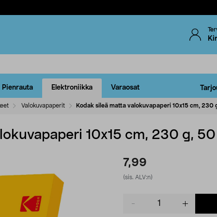
Ter
Ki
Pienrauta
Elektroniikka
Varaosat
Tarjo
keet
Valokuvapaperit
Kodak sileä matta valokuvapaperi 10x15 cm, 230 g
alokuvapaperi 10x15 cm, 230 g, 50
7,99
(sis. ALV:n)
Product
quantity