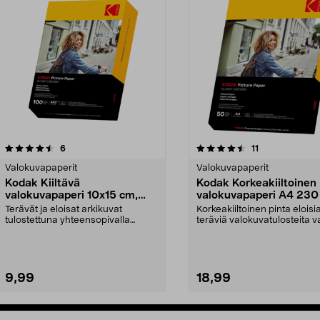
4.5viidestä
arvostelut
4.0viidestä
arvostelut
6
11
tähdestä
Valokuvapaperit
Valokuvapaperit
Kodak Kiiltävä
Kodak Korkeakiiltoinen
valokuvapaperi 10x15 cm,
valokuvapaperi A4 230
230 g, 100 arkkia
arkkia
Terävät ja eloisat arkikuvat
Korkeakiiltoinen pinta eloisia
tulostettuna yhteensopivalla
teräviä valokuvatulosteita v
mustesuihkutulostimell...
Kodak-valok...
9,99
18,99