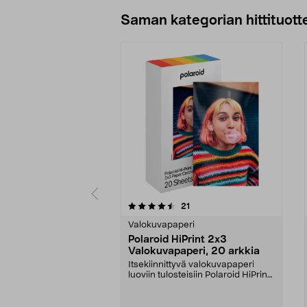
Lisää ostoskoriin
Saman kategorian hittituott
5 viidestä
5.0 viidestä
arvostelut
21
tähdestä
tähdestä
Valokuvapaperi
Polaroid HiPrint 2x3
Valokuvapaperi, 20 arkkia
Itsekiinnittyvä valokuvapaperi
luoviin tulosteisiin Polaroid HiPrint
2x3 -tulost...