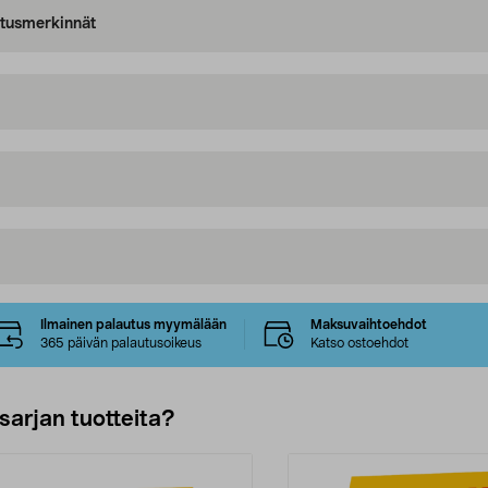
oitusmerkinnät
Ilmainen palautus myymälään
Maksuvaihtoehdot
365 päivän palautusoikeus
Katso ostoehdot
sarjan tuotteita?