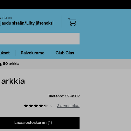
vetuloa
rjaudu sisään/Liity jäseneksi
ukset
Palvelumme
Club Clas
, 50 arkkia
 arkkia
Tuotenro:
39-4202
3
arvostelua
Lisää ostoskoriin
(1)