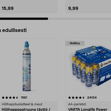
15,99
9,99
 edullisesti
Multibuy
4.5viidestä
arvostelut
4.5viidestä
arvostelut
1561
24104
tähdestä
Hiilihapotuslaitteet & maut
AA-paristot
Hiilihappopatruuna täyttö /
VARTA Longlife Power