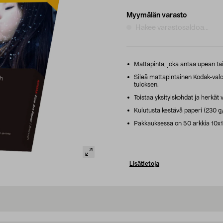
Myymälän varasto
Hakee varastosaldoa...
Mattapinta, joka antaa upean tai
Sileä mattapintainen Kodak-val
tuloksen.
Toistaa yksityiskohdat ja herkät vä
Kulutusta kestävä paperi (230 g/m
Pakkauksessa on 50 arkkia 10x15
Lisätietoja