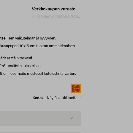
Verkkokaupan varasto
Hakee varastosaldoa...
teellisen vaikutelman ja syvyyden.
okuvapaperi 10x15 cm tuottaa ammattimaisen
rit erittäin tarkasti.
²) kestäviin tulosteisiin.
 cm, optimoitu mustesuihkutulostinta varten.
Kodak
-
Näytä kaikki tuotteet