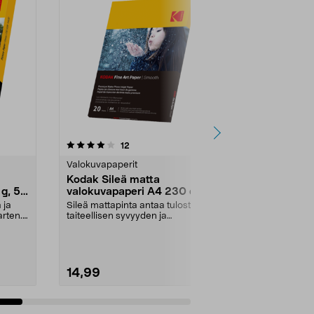
5.0viidestä
arvostelut
12
6
tähdestä
tähdestä
Valokuvapaperit
Valokuvapape
Kodak Sileä matta
Kodak Korke
 g, 50
valokuvapaperi A4 230 g, 20
valokuvapa
arkkia
arkkia
 ja
Sileä mattapinta antaa tulosteille
Korkeakiiltoin
arten.
taiteellisen syvyyden ja
yksityiskohtais
tarkkuuden. Sileä ma...
valokuvatulost
14,99
14,99