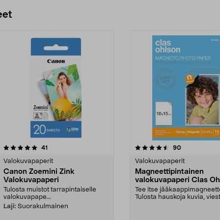
Lisää ostoskoriin
Lisää ostoskoriin
eet
4.5 viidestä
arvostelut
5.0 viidestä
arvostelut
41
90
tähdestä
Valokuvapaperit
Valokuvapaperit
Canon Zoemini Zink
Magneettipintainen
Valokuvapaperi
valokuvapaperi Clas Oh
Tulosta muistot tarrapintaiselle
Tee itse jääkaappimagneett
valokuvapape...
Tulosta hauskoja kuvia, viest
vaikkapa aja...
Laji:
Suorakulmainen