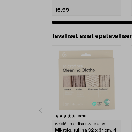
15,99
Tavalliset asiat epätavallisen
5viidestä
4.5viidestä
arvostelut
3810
tähdestä
tähdestä
Keittiön puhdistus & tiskaus
Mikrokuituliina 32 x 31 cm, 4