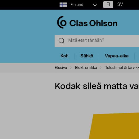
Select
FI
SV
Finland
market
Koti
Sähkö
Vapaa-aika
Etusivu
Elektroniikka
Tulostimet & tarvik
Kodak sileä matta v