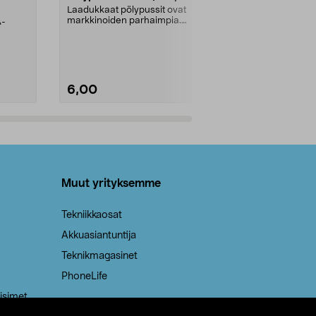
kahvat, 30 l
Laadukkaat pölypussit ovat
markkinoiden parhaimpia.
A-
Testivoittaja 
Kestävä, jopa 50 % suurempi ...
roskapussi u
Roskapussi, jo
6,00
2,00
Lisää ostoskoriin
Lisää
Muut yrityksemme
Tekniikkaosat
Akkuasiantuntija
Teknikmagasinet
PhoneLife
isimet