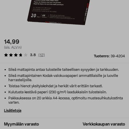
14,99
(sis. ALV:n)
3.8
(
12
)
Tuotenro:
39-4204
Sileä mattapinta antaa tulosteille taiteellisen syvyyden ja tarkkuuden.
Sileä mattapintainen Kodak-valokuvapaperi ammattilaisille ja luoville
harrastelijoille.
Toistaa hienot yksityiskohdat ja herkät värit erittäin tarkasti.
Kulutusta kestävä paperi (230 g/m²) laadukkaisiin tulosteisiin.
Pakkauksessa on 20 arkkia A4-koossa, optimoitu mustesuihkutulostinta
varten.
Lisätietoja
Myymälän varasto
Verkkokaupan varasto