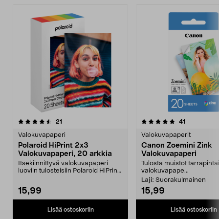
5.0 viidestä
arvostelut
4.5 viidestä
arvostelut
21
41
tähdestä
t
Valokuvapaperi
Valokuvapaperit
Polaroid HiPrint 2x3
Canon Zoemini Zink
Valokuvapaperi, 20 arkkia
Valokuvapaperi
Itsekiinnittyvä valokuvapaperi
Tulosta muistot tarrapinta
luoviin tulosteisiin Polaroid HiPrint
valokuvapape...
2x3 -tulost...
Laji:
Suorakulmainen
15,99
15,99
Lisää ostoskoriin
Lisää ostoskoriin