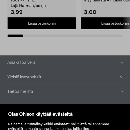
suosikki" siiv...
myymälästä – muista ott
patruuna mukaasi m...
Laji:
Harmaa/beige
3,99
3,00
Lisää ostoskoriin
Lisää ostoskoriin
Alatunniste
Asiakaspalvelu
Yleisiä kysymyksiä
Tietoa meistä
Ajankohtaista
Clas Ohlson käyttää evästeitä
Muut yrityksemme
Painamalla
”Hyväksy kaikki evästeet”
sallit, että tallennamme
evästeitä ja muuta seurantateknologiaa laitteellesi