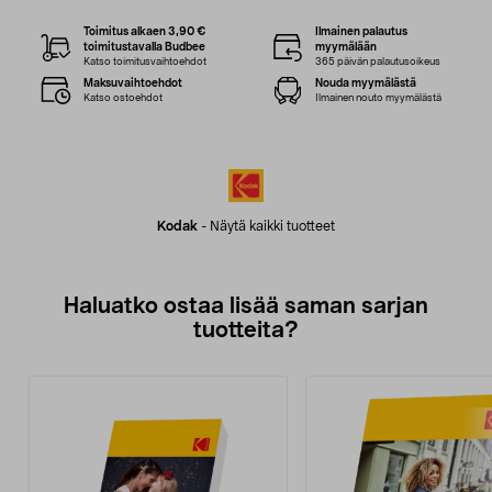
Toimitus alkaen 3,90 €
Ilmainen palautus
toimitustavalla Budbee
myymälään
Katso toimitusvaihtoehdot
365 päivän palautusoikeus
Maksuvaihtoehdot
Nouda myymälästä
Katso ostoehdot
Ilmainen nouto myymälästä
Kodak
-
Näytä kaikki tuotteet
Haluatko ostaa lisää saman sarjan
tuotteita?