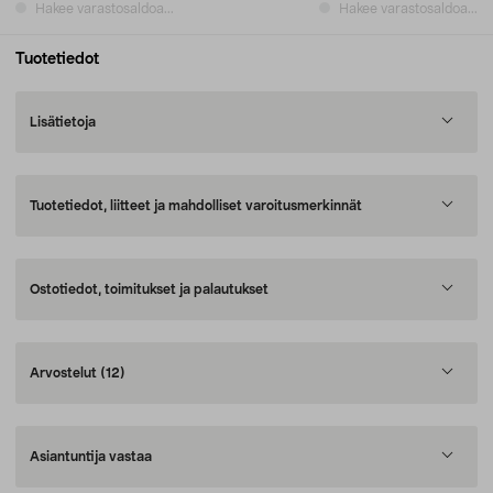
Hakee varastosaldoa...
Hakee varastosaldoa...
Tuotetiedot
Lisätietoja
Tuotetiedot, liitteet ja mahdolliset varoitusmerkinnät
Ostotiedot, toimitukset ja palautukset
Arvostelut
(12)
Asiantuntija vastaa