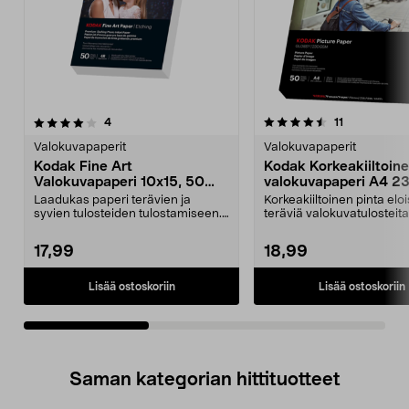
4.5viidestä
arvostelut
4.5viidestä
arvostelut
4
11
tähdestä
t
Valokuvapaperit
Valokuvapaperit
Kodak Fine Art
Kodak Korkeakiiltoin
Valokuvapaperi 10x15, 50
valokuvapaperi A4 23
arkkia
arkkia
Laadukas paperi terävien ja
Korkeakiiltoinen pinta eloi
syvien tulosteiden tulostamiseen.
teräviä valokuvatulosteita
Kodak Fine Art -va...
Kodak-valok...
17,99
18,99
Lisää ostoskoriin
Lisää ostoskoriin
Saman kategorian hittituotteet