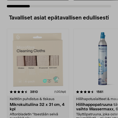
Tavalliset asiat epätavallisen edullisesti
4.5viidestä
arvostelut
4.5viidestä
arvostelu
3810
1561
(1,00/kpl)
tähdestä
t
Keittiön puhdistus & tiskaus
Hiilihapotuslaitteet & mau
Mikrokuituliina 32 x 31 cm, 4
Hiilihappopatruuna tä
kpl
vaihto Wassermaxx, 6
Aftonbladetin "itsestään selvä
Täyttöpatruuna, joka ost