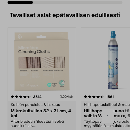
Tavalliset asiat epätavallisen edullisesti
4.5viidestä
arvostelut
4.5viidestä
arvostelu
3814
1561
(1,00/kpl)
tähdestä
t
Keittiön puhdistus & tiskaus
Hiilihapotuslaitteet & mau
Mikrokuituliina 32 x 31 cm, 4
Hiilihappopatruuna tä
-
kpl
vaihto Wassermaxx, 6
Aftonbladetin "itsestään selvä
Täyttöpatruuna, joka ost
suosikki" siiv...
myymälästä – muista ott