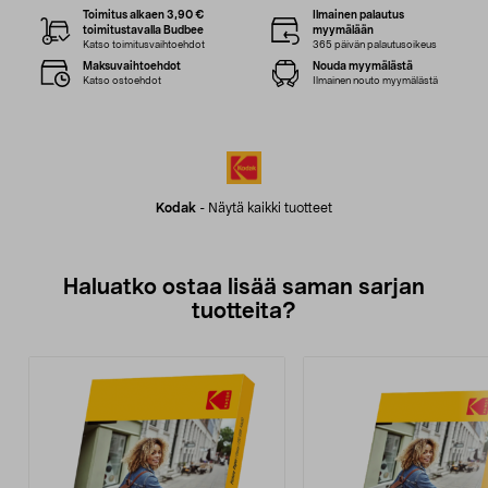
Toimitus alkaen 3,90 €
Ilmainen palautus
toimitustavalla Budbee
myymälään
Katso toimitusvaihtoehdot
365 päivän palautusoikeus
Maksuvaihtoehdot
Nouda myymälästä
Katso ostoehdot
Ilmainen nouto myymälästä
Kodak
-
Näytä kaikki tuotteet
Haluatko ostaa lisää saman sarjan
tuotteita?