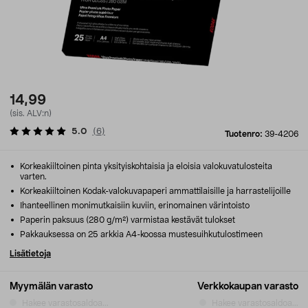
14,99
(sis. ALV:n)
5.0
(
6
)
Tuotenro:
39-4206
Korkeakiiltoinen pinta yksityiskohtaisia ja eloisia valokuvatulosteita
varten.
Korkeakiiltoinen Kodak-valokuvapaperi ammattilaisille ja harrastelijoille
Ihanteellinen monimutkaisiin kuviin, erinomainen värintoisto
Paperin paksuus (280 g/m²) varmistaa kestävät tulokset
Pakkauksessa on 25 arkkia A4-koossa mustesuihkutulostimeen
Lisätietoja
Myymälän varasto
Verkkokaupan varasto
Hakee varastosaldoa...
Hakee varastosaldoa...