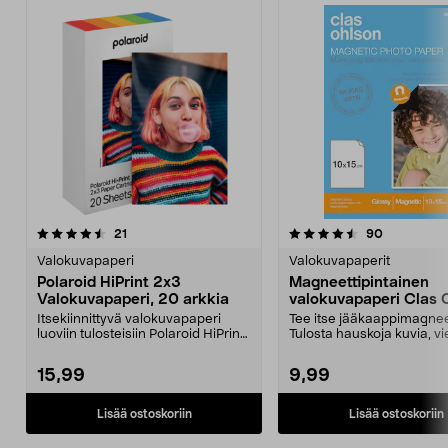
4.5 viidestä
arvostelut
4.5 viidestä
arvostelut
21
90
tähdestä
t
Valokuvapaperi
Valokuvapaperit
Polaroid HiPrint 2x3
Magneettipintainen
Valokuvapaperi, 20 arkkia
valokuvapaperi Clas 
Itsekiinnittyvä valokuvapaperi
Tee itse jääkaappimagnee
luoviin tulosteisiin Polaroid HiPrint
Tulosta hauskoja kuvia, vie
2x3 -tulost...
vaikkapa aja...
15,99
9,99
Lisää ostoskoriin
Lisää ostoskoriin