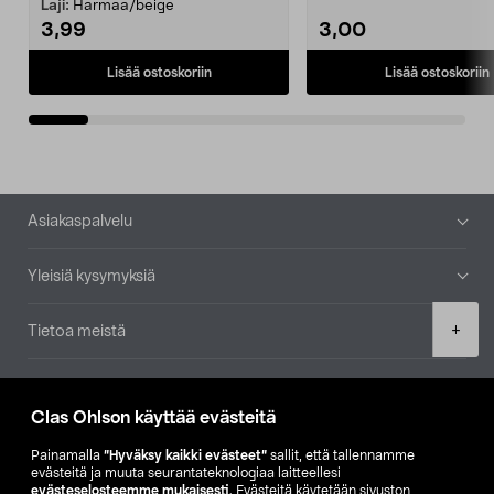
patruuna mukaasi m...
Laji:
Harmaa/beige
3,99
3,00
Lisää ostoskoriin
Lisää ostoskoriin
Alatunniste
Asiakaspalvelu
Yleisiä kysymyksiä
Product
+
Tietoa meistä
quantity
Ajankohtaista
Clas Ohlson käyttää evästeitä
Muut yrityksemme
Painamalla
”Hyväksy kaikki evästeet”
sallit, että tallennamme
evästeitä ja muuta seurantateknologiaa laitteellesi
evästeselosteemme mukaisesti
. Evästeitä käytetään sivuston