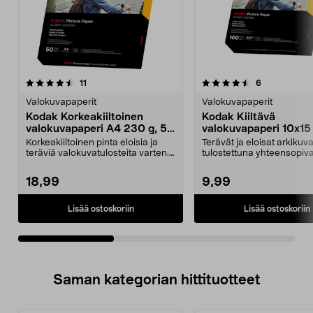
4.5viidestä
arvostelut
4.5viidestä
arvostelut
11
6
tähdestä
t
Valokuvapaperit
Valokuvapaperit
Kodak Korkeakiiltoinen
Kodak Kiiltävä
valokuvapaperi A4 230 g, 50
valokuvapaperi 10x15
arkkia
230 g, 100 arkkia
Korkeakiiltoinen pinta eloisia ja
Terävät ja eloisat arkikuva
teräviä valokuvatulosteita varten.
tulostettuna yhteensopiva
Kodak-valok...
mustesuihkutulostimell...
18,99
9,99
Lisää ostoskoriin
Lisää ostoskoriin
Saman kategorian hittituotteet